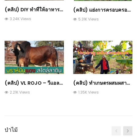
(คลิป) DIY ทำที่ให้อาหารไก่ จากรองเท้าบูท : วีดีโอ เกษตร
(คลิป) แย่งการครอบครองที่ดินผิดแบบ​ แม้ครอบครองนานเท่าไหร่ก็ไม่มีทางได้สิทธิ : วีดีโอ เกษตร
3.24K Views
5.31K Views
(คลิป) VL ROJO – วีแอลโรโจบราห์มันแดงสไตล์ลาติน : วีดีโอ เกษตร
(คลิป) ทำเกษตรผสมผสาน หมุนเวียน มีทุกอย่าง แค่ 1 ปี : วีดีโอ เกษตร
2.21K Views
1.35K Views
ป่าไม้