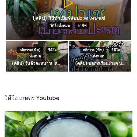
(คลิป) วิธีทำเบียร์สับปะรด เทปาเช่
วีดีโอทั้งหมด
,
อาชีพ
กสิกรรม(พืช)
,
วีดีโอ
กสิกรรม(พืช)
,
วีดีโอ
ทั้งหมด
ทั้งหมด
(คลิป) รู้แล้วจะหนาว!! หัวเดียว สูตรกำจัดเพลี้ย มด หนอนแมลง หนีกระเจิงทั้งสวน ลองทำดูสิ
(คลิป) ปลูกทุเรียนง่ายๆ ปลูกแบบนี้ก็รอด ปลูกทุเรียนต้นคู่ แบบเสียบยอดและเมล็ด
วีดีโอ เกษตร Youtube