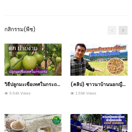
กสิกรรม(พืช)
(คลิป) ชาวนาบ้านนอกญี่ปุ่นเกี่ยวข้าวกันยังไง ขายได้เท่าไหร่!! : วีดีโอ เกษตร
วิธีปลูกมะเขือเทศในกระถางให้ออกลูกดก มีเก็บกินตลอด ทำได้เองง่ายๆ
2.59K Views
5.54K Views