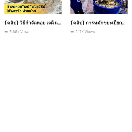
(คลิป) วิธีกำจัดหอย เจดี แบบง่าย และได้ผลจริง ไม่เป็นอันตรายต่อผัก : วีดีโอ เกษตร
(คลิป) การหมักขยะเปียก-ทำปุ๋ยคอนโด โดย อ.กมล พรหมมาก : วีดีโอ เกษตร
5.68K Views
2.17K Views