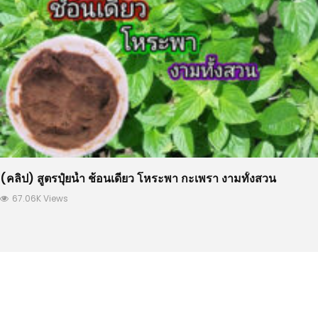
(คลิป) สูตรปุ๋ยน้ำ ช้อนเดียว โหระพา กะเพรา งามทั้งสวน
67.06K Views