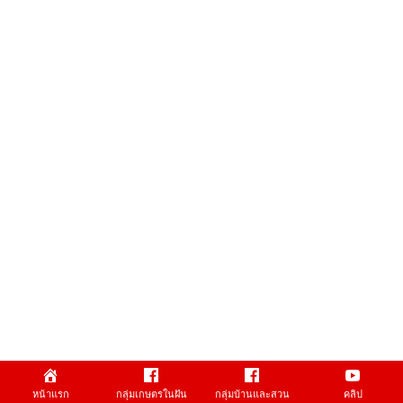
หน้าแรก
กลุ่มเกษตรในฝัน
กลุ่มบ้านและสวน
คลิป