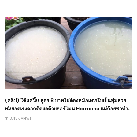
(คลิป) ใช้แค่นี้!! สูตร 8 บาทไม่ต้องหมักแตกใบเป็นพุ่มสวย
เร่งยอดเร่งดอกติดผลด้วยฮอร์โมน Hormone แม่ก้อยพาทำ :
วีดีโอ เกษตร
3.48K Views