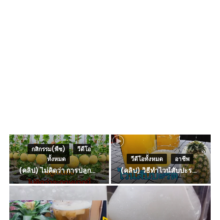
กสิกรรม(พืช)
,
วีดีโอ
ทั้งหมด
วีดีโอทั้งหมด
,
อาชีพ
(คลิป) ไม่คิดว่า การปลูกแคนตาลูปในถัง จะได้ผลลูกโตและหวานขนาดนี้ I didn’t expect that growing cantaloupe in a barrel would yield such large and sweet fruit
(คลิป) วิธีทำไวน์สับปะรด Pineapple Wine