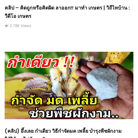
คลิป – คิดถูกหรือคิดผิด ลาออก!! มาทำ เกษตร | วิถีไทบ้าน :
วีดีโอ เกษตร
2.78K Views
(คลิป) อึ้งเลย กำเดียว วิธีกำจัดมด เพลี้ย บำรุงพืชผักงาม