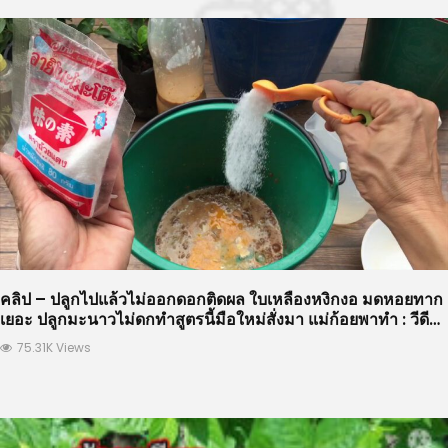
คลิป – ปลูกไปแล้วไม่ออกดอกติดผล ใบเหลืองหงิกงอ มดหอยทาก
เยอะ ปลูกมะนาวไม่ดกทำสูตรนี้มือใหม่สั่งมา แม่ก้อยพาทำ : วีดีโอ
เกษตร
75.31K Views