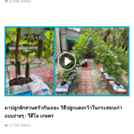
6.56K Views
มาปลูกผักสวนครัวกันเถอะ วิธีปลูกแตงกว้าในกระสอบเก่า
แบบง่ายๆ : วีดีโอ เกษตร
3.70K Views