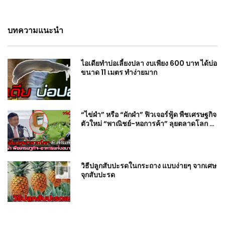
บทความแนะนำ
ไอเดียทำบ่อเลี้ยงปลา งบเพียง 600 บาท ได้บ่อ
ขนาด 11 เมตร ทำง่ายมาก
“ไข่ผำ” หรือ “ผักผำ” ฟิวเจอร์ฟู้ด พืชเศรษฐกิจ
ตัวใหม่ “พาณิชย์-หอการค้า” ลุยตลาดโลก 6
ล้านล้าน
วิธีปลูกสับปะรดในกระถาง แบบง่ายๆ จากเศษ
จุกสับปะรด