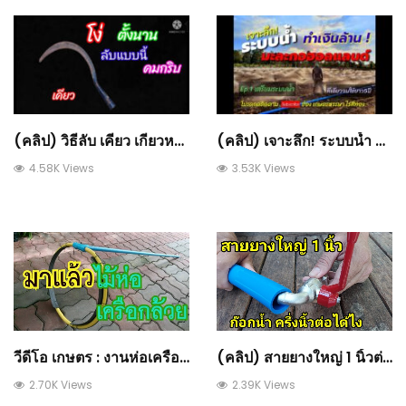
(คลิป) วิธีลับ เคียว เกียวหญ้า แบบง่ายๆคมกริบ : วีดีโอ เกษตร
(คลิป) เจาะลึก! ระบบน้ำ แบบง่าย ใช้งานยาว กับการเตรียมระบบน้ำมินิสปริงเกอร์ : วีดีโอ เกษตร
4.58K Views
3.53K Views
วีดีโอ เกษตร : งานห่อเครือกล้วย ไม่ใช้บันได เบาแรง ทำให้งานง่ายขึ้น ?
(คลิป) สายยางใหญ่ 1 นิ้วต่อก๊อกน้ำ ครึ่งนิ้วได้ไง ต้องดู : วีดีโอ เกษตร
2.70K Views
2.39K Views