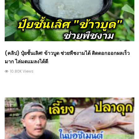
(คลิป) ปุ๋ยชั้นเลิศ! ข้าวบูด ช่วยพืชงามได้ ติดดอกออกผลเร็ว
มาก ไล่มดแมลงได้ดี
10.80K Views