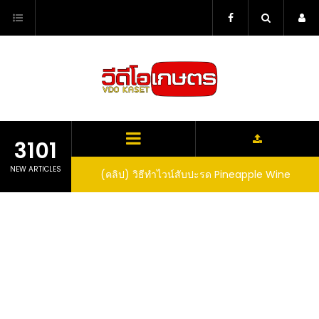
Skip
to
content
3101
NEW ARTICLES
ตาลูปในถัง จะได้ผล
(คลิป) วิธีทำไวน์สับปะรด Pineapple Wine
dn’t expect that
arrel would yield
eet fruit