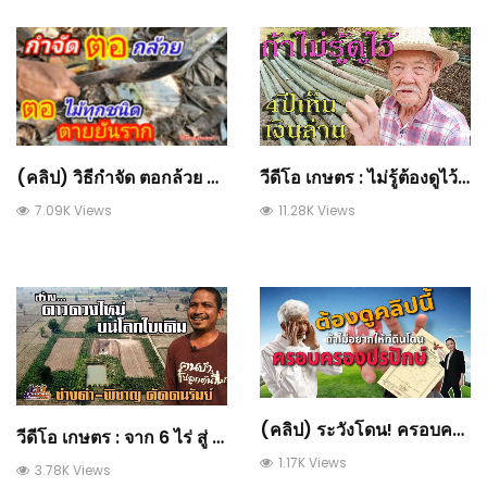
(คลิป) วิธีกำจัด ตอกล้วย ตอไม้ทุกชนิด ตายยันราก : วีดีโอ เกษตร
วีดีโอ เกษตร : ไม่รู้ต้องดูไว้ เกษตรกรดีเด่นแนะนำทางเลือก ปลูกไม้ไผ่ซางหม่นแทนรั้ว เทวดาเลี้ยง
7.09K Views
11.28K Views
(คลิป) ระวังโดน! ครอบครองที่ดินปรปักษ์ ถ้าไม่ทำสิ่งนี้
วีดีโอ เกษตร : จาก 6 ไร่ สู่ 20 ไร่ ‘สร้างดาวดวงใหม่ บนโลกใบเดิม’ ช่างดำ-พิชาญ ดัดตนรัมย์
1.17K Views
3.78K Views