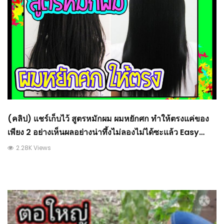
(คลิป) แชร์เก็บไว้ สูตรหมักผม ผมหยักศก ทําให้ตรงแค่ของ
เพียง 2 อย่างเห็นผลอย่างน่าทึ้งไม่ลองไม่ได้ซะแล้ว Easy
Home : วีดีโอ เกษตร
2.28K Views