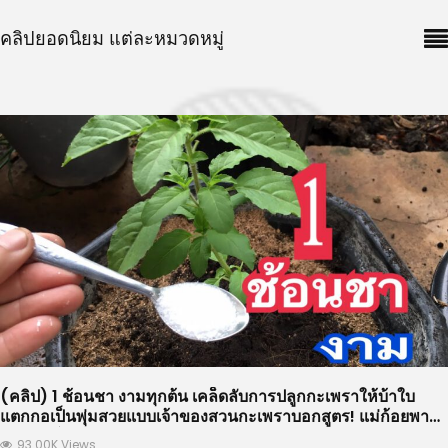
คลิปยอดนิยม แต่ละหมวดหมู่
(คลิป) 1 ช้อนชา งามทุกต้น เคล็ดลับการปลูกกะเพราให้บ้าใบ
แตกกอเป็นพุ่มสวยแบบเจ้าของสวนกะเพราบอกสูตร! แม่ก้อยพา
ทำ : วีดีโอ เกษตร
93.00K Views