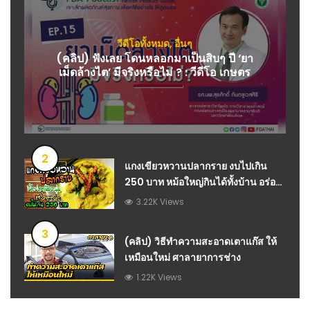
วีดีโอทั้งหมด
,
อื่นๆ
(คลิป) ฟังเลย โดนหลอกมาเป็นสิบๆ ปี ‘ยา
เม็ดล้างไต’ มีจริงหรือไม่ ? : วีดีโอ เกษตร
2
แกงเขียวหวานปลากราย งบไปเกิน
250 บาท หม้อใหญ่กินได้ทั้งบ้าน อร่อย
ลงตัวมากสูตรนี้ | Thai Green Curry
3.22K Views
3
(คลิป) วิธีทำความสะอาดเตาแก๊ส ให้
เหมือนใหม่ ศาลายาการช่าง
1.22K Views