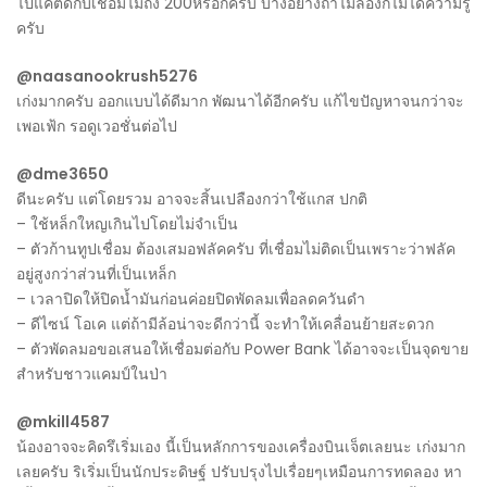
ไปแค่ตัดกับเชื่อมไม่ถึง 200หรอกครับ บางอย่างถ้าไม่ลองก็ไม่ได้ความรู้
ครับ
@naasanookrush5276
เก่งมากครับ ออกแบบได้ดีมาก พัฒนาได้อีกครับ แก้ไขปัญหาจนกว่าจะ
เพอเฟ้ก รอดูเวอชั่นต่อไป
@dme3650
ดีนะครับ แต่โดยรวม อาจจะสิ้นเปลืองกว่าใช้แกส ปกติ
– ใช้หล็กใหญเกินไปโดยไม่จำเป็น
– ตัวก้านทูปเชื่อม ต้องเสมอฟลัคครับ ที่เชื่อมไม่ติดเป็นเพราะว่าฟลัค
อยู่สูงกว่าส่วนที่เป็นเหล็ก
– เวลาปิดให้ปิดน้ำมันก่อนค่อยปิดพัดลมเพื่อลดควันดำ
– ดีไซน์ โอเค แต่ถ้ามีล้อน่าจะดีกว่านี้ จะทำให้เคลื่อนย้ายสะดวก
– ตัวพัดลมอขอเสนอให้เชื่อมต่อกับ Power Bank ได้อาจจะเป็นจุดขาย
สำหรับชาวแคมป์ในป่า
@mkill4587
น้องอาจจะคิดรึเริ่มเอง นี้เป็นหลักการของเครื่องบินเจ็ตเลยนะ เก่งมาก
เลยครับ ริเริ่มเป็นนักประดิษฐ์ ปรับปรุงไปเรื่อยๆเหมือนการทดลอง หา