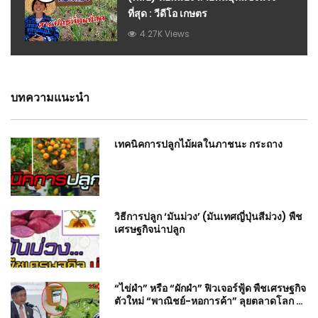
ที่สุด : วีดีโอ เกษตร
4.27K Views
บทความแนะนำ
เทคนิคการปลูกไม้ผลในภาชนะ กระถาง
วิธีการปลูก ‘มันม่วง’ (มันเทศญี่ปุ่นสีม่วง) พืช
เศรษฐกิจน่าปลูก
“ไข่ผำ” หรือ “ผักผำ” ฟิวเจอร์ฟู้ด พืชเศรษฐกิจ
ตัวใหม่ “พาณิชย์-หอการค้า” ลุยตลาดโลก 6
ล้านล้าน