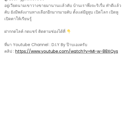
อยู่เวียดนามเขาวางขายมานานเเล้วคับ บ้านเราพึ่งจะริเรื่ม ทำดีเเล้ว
คับ ยังมีพลังงานทางเลือกอีกมากมายคับ ตั้งเเต่มียูทูบ เปิดโลก เปิดหู
เปิดตาให้เรียนรู้
ฝากกดไลค์ กดแชร์ ติดตามช่องได้ที่
ที่มา Youtube Channel : D.I.Y By ป๊าบเองครับ
คลิป :
https://www.youtube.com/watch?v=MI-w-88XQys