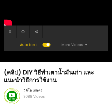
More Videos
Auto Next
(คลิป) DIY วิธีทำเตาน้ำมันเก่า และ
แนะนำวิธีการใช้งาน
วีดีโอ เกษตร
3088 Videos
วันแตก
(คลิป) บลอนด์ดาคิแตน วัวนักกล้าม ปรับตัวเข้า
(คลิป) ว
กับสภาพแวดล้อม และรูปแบบการเลี้ยงในไทยได้ :
วีดีโอ เกษตร