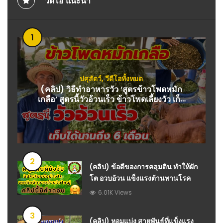
วีดีโอ แนะนำ
1
ปศุสัตว์
,
วีดีโอทั้งหมด
(คลิป) วิธีทำอาหารวัว ‘สูตรข้าวโพดหมัก
เกลือ’ สูตรนี้วัวอ้วนเร็ว ข้าวโพดเลี้ยงวัว เก็บ
ได้นาน 6 เดือน : วีดีโอ เกษตร
2
(คลิป) ข้อดีของการคลุมดิน ทำให้ผัก
โต อวบอ้วน แข็งแรงต้านทานโรค
6.01K Views
3
(คลิป) หอมแบ่ง สายพันธุ์ที่แข็งแรง