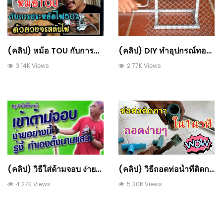
(คลิป) หม้อ TOU กับการประหยัดไฟ 50% ด้วยเทคนิควงจรสลับไฟ : วีดีโอ เกษตร
(คลิป) DIY ทำอุปกรณ์ทอตาขายลวดขนาดเล็ก : วีดีโอ เกษตร
3.14K Views
2.77K Views
(คลิป) วิธีใส่ด้ามจอบ ง่ายอย่างนี้ รู้งี้ ทำเองตังนานแล้ว : วีดีโอ เกษตร
(คลิป) วิธีถอดท่อน้ำที่ติดกาว ง่ายๆ How to remove the glued PVC joints : วีดีโอ เกษตร
4.27K Views
5.30K Views