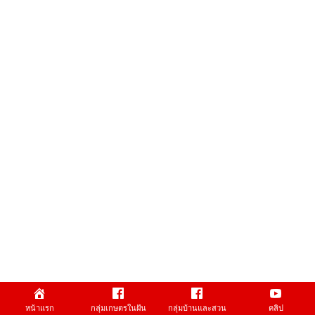
หน้าแรก
กลุ่มเกษตรในฝัน
กลุ่มบ้านและสวน
คลิป