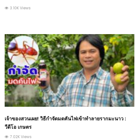
3.10K Views
เจ้าของสวนเผย! วิธีกำจัดมดคันไฟเข้าทำลายรากมะนาว :
วีดีโอ เกษตร
7.02K Views