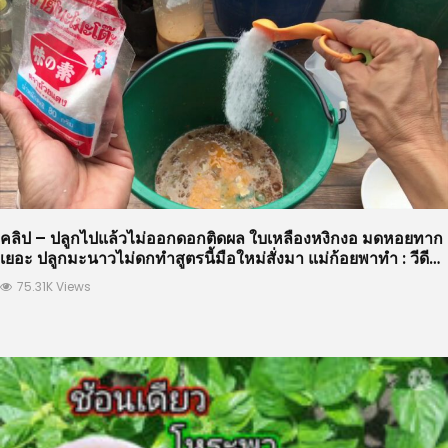
คลิป – ปลูกไปแล้วไม่ออกดอกติดผล ใบเหลืองหงิกงอ มดหอยทาก
เยอะ ปลูกมะนาวไม่ดกทำสูตรนี้มือใหม่สั่งมา แม่ก้อยพาทำ : วีดีโอ
เกษตร
75.31K Views