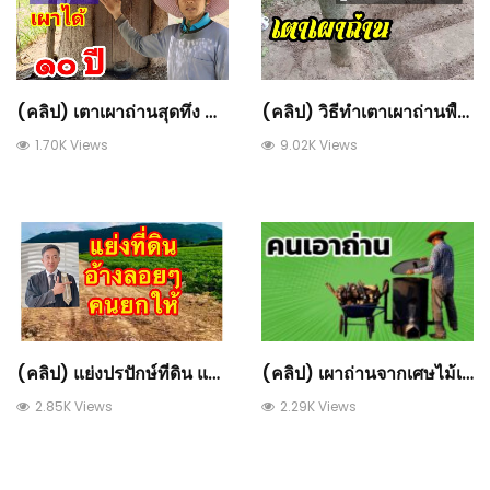
(คลิป) วิธีทำเตาเผาถ่านพื้นราบ ทำง่ายนิดเดียว : วีดีโอ เกษตร
(คลิป) เตาเผาถ่านสุดทึ่ง ทำครั้งเดียวเผาได้ 10 ปี : วีดีโอ เกษตร
9.02K Views
1.70K Views
(คลิป) เผาถ่านจากเศษไม้เก่า : วีดีโอ เกษตร
(คลิป) แย่งปรปักษ์ที่ดิน​ แบบอ้างลอยๆ คนยกให้​ ชนะได้จริงเหรอ : วีดีโอ เกษตร
2.29K Views
2.85K Views