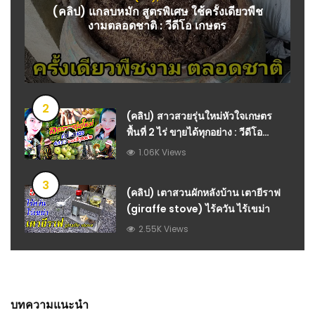
(คลิป) แกลบหมัก สูตรพิเศษ ใช้ครั้งเดียวพืช
งามตลอดชาติ : วีดีโอ เกษตร
2
(คลิป) สาวสวยรุ่นใหม่หัวใจเกษตร
พื้นที่ 2 ไร่ ขๅยได้ทุกอย่าง : วีดีโอ
เกษตร
1.06K Views
3
(คลิป) เตาสวนผักหลังบ้าน เตายีราฟ
(giraffe stove) ไร้ควัน ไร้เขม่า
2.55K Views
บทความแนะนำ