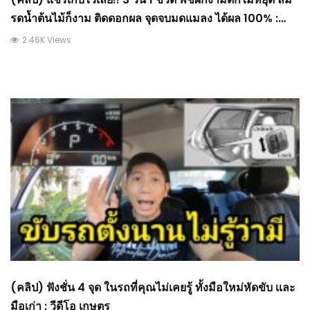
รดน้ำต้นไม้ก็งาม ติดดอกผล จุดจบมดแมลง ได้ผล 100% :
วีดีโอ เกษตร
2.46K Views
(คลิป) ฟังชั่น 4 จุด ในรถที่คุณไม่เคยรู้ ทั้งมือใหม่หัดขับ เเละ
มือเก่า : วีดีโอ เกษตร