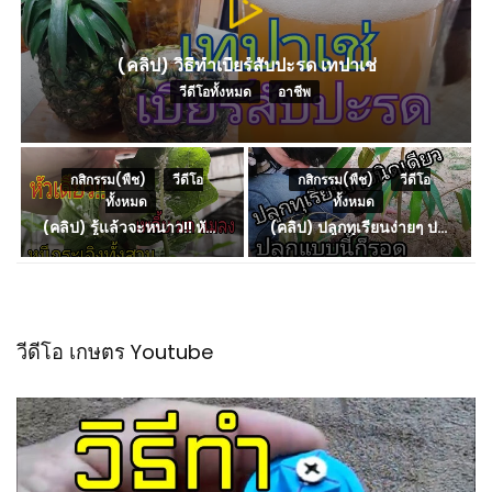
(คลิป) วิธีทำเบียร์สับปะรด เทปาเช่
วีดีโอทั้งหมด
,
อาชีพ
กสิกรรม(พืช)
,
วีดีโอ
กสิกรรม(พืช)
,
วีดีโอ
ทั้งหมด
ทั้งหมด
(คลิป) รู้แล้วจะหนาว!! หัวเดียว สูตรกำจัดเพลี้ย มด หนอนแมลง หนีกระเจิงทั้งสวน ลองทำดูสิ
(คลิป) ปลูกทุเรียนง่ายๆ ปลูกแบบนี้ก็รอด ปลูกทุเรียนต้นคู่ แบบเสียบยอดและเมล็ด
วีดีโอ เกษตร Youtube