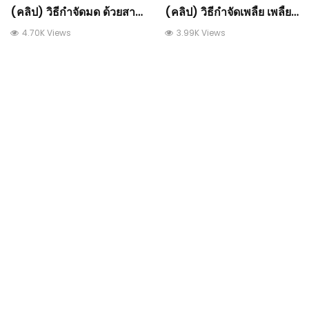
(คลิป) วิธีกำจัดมด ด้วยสารส้ม หายเรียบ ปลอดสารพิษ
(คลิป) วิธีกำจัดเพลี้ย เพลี้ยอ่อน เพลี้ยไฟ แมลงศัตรูพืช สูตรบ้านๆ เห็นผล 100%
4.70K Views
3.99K Views