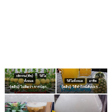
กสิกรรม(พืช)
,
วีดีโอ
ทั้งหมด
วีดีโอทั้งหมด
,
อาชีพ
(คลิป) ไม่คิดว่า การปลูกแคนตาลูปในถัง จะได้ผลลูกโตและหวานขนาดนี้ I didn’t expect that growing cantaloupe in a barrel would yield such large and sweet fruit
(คลิป) วิธีทำไวน์สับปะรด Pineapple Wine