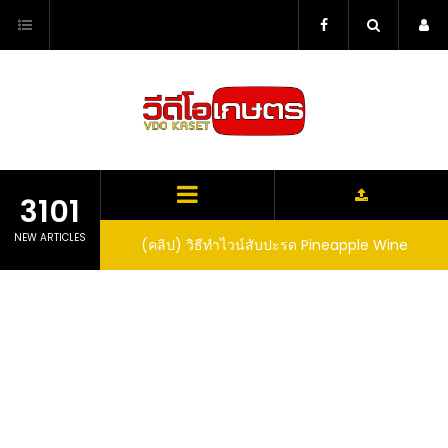
Skip
to
content
3101
NEW ARTICLES
ตาลูปในถัง จะได้ผล
(คลิป) วิธีทำไวน์สับปะรด Pineapple Wine
dn’t expect that
arrel would yield
eet fruit