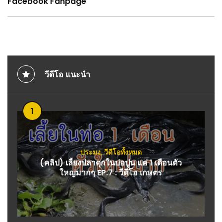
Facebook Fanpage
วีดีโอ แนะนำ
1
ประมง
,
วีดีโอทั้งหมด
(คลิป) เลี้ยงปลาดุกในบ่อปูน แค่ 1 เดือนตัว
ใหญ่มากๆ EP.7 : วีดีโอ เกษตร