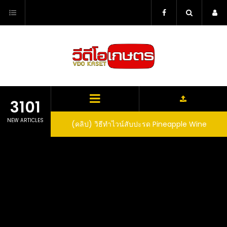
Skip
to
content
3101
NEW ARTICLES
ตาลูปในถัง จะได้ผล
(คลิป) วิธีทำไวน์สับปะรด Pineapple Wine
dn’t expect that
arrel would yield
eet fruit