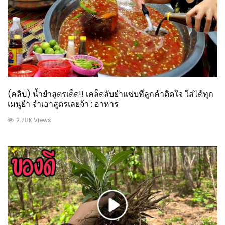
(คลิป) น้ำยำสูตรเด็ด!! เคล็ดลับยำแซ่บที่ลูกค้าติดใจ​ ใส่ได้ทุก
เมนูยำ​ จำเอาสูตรเลยจ้า : อาหาร
2.78K Views