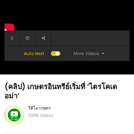
More Videos
Auto Next
(คลิป) เกษตรอินทรีย์เริ่มที่ ‘ไตรโคเด
อม่า’
วีดีโอ เกษตร
3088 Videos
สาว
ปลูกผักบุ้งแค่ 1 งาน อายุ 20 วัน สร้างรายได้
(คลิป) ก
อบไม่
20,000 กว่า : วีดีโอ เกษตร
ประเทศจี