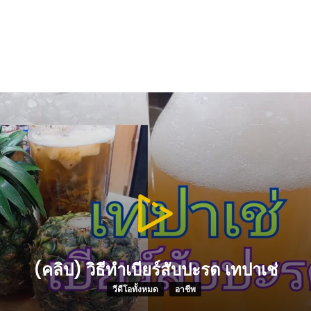
(คลิป) วิธีทำเบียร์สับปะรด เทปาเช่
วีดีโอทั้งหมด
,
อาชีพ