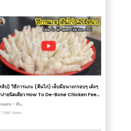
คลิป) วิธีการแกะ (ตีนไก่) เล็บมือนางกรอบๆ เด้งๆ
ำง่ายนิดเดียว How To De-Bone Chicken Feet :
ีดีโอ เกษตร
วนผสม - ตีน...
7.86K Views