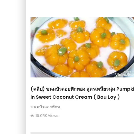
(คลิป) ขนมบัวลอยฟักทอง​ สูตร​เหนียวนุ่ม​ Pumpk
In Sweet Coconut Cream ( Bou Loy )
ขนมบัวลอยฟักท...
19.05K Views