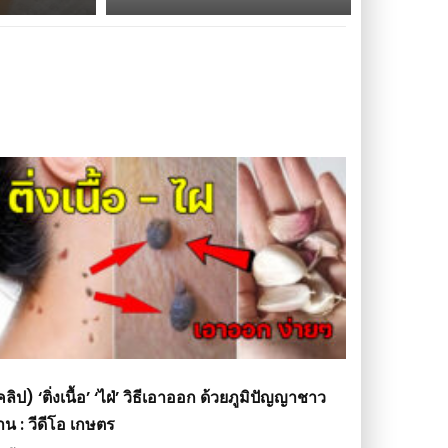
ลิป) ‘ติ่งเนื้อ’ ‘ไฝ่’ วิธีเอาออก ด้วยภูมิปัญญาชาว
าน : วีดีโอ เกษตร