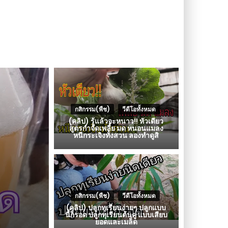
กสิกรรม(พืช)
,
วีดีโอทั้งหมด
(คลิป) รู้แล้วจะหนาว!! หัวเดียว
สูตรกำจัดเพลี้ย มด หนอนแมลง
หนีกระเจิงทั้งสวน ลองทำดูสิ
กสิกรรม(พืช)
,
วีดีโอทั้งหมด
(คลิป) ปลูกทุเรียนง่ายๆ ปลูกแบบ
นี้ก็รอด ปลูกทุเรียนต้นคู่ แบบเสียบ
ยอดและเมล็ด