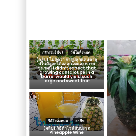
กสิกรรม(พืช)
,
วีดีโอทั้งหมด
(คลิป) ไม่คิดว่า การปลูกแคนตาลู
ปในถัง จะได้ผลลูกโตและหวาน
ขนาดนี้ I didn’t expect that
growing cantaloupe in a
barrel would yield such
large and sweet fruit
วีดีโอทั้งหมด
,
อาชีพ
(คลิป) วิธีทำไวน์สับปะรด
Pineapple Wine