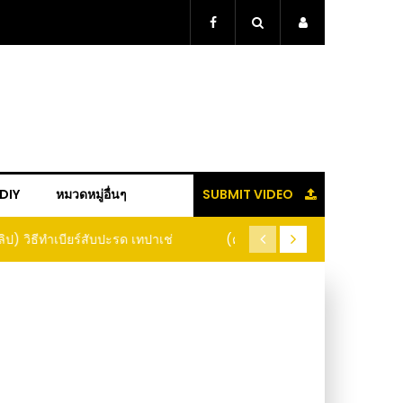
+DIY
หมวดหมู่อื่นๆ
SUBMIT VIDEO
ู้แล้วจะหนาว!! หัวเดียว สูตรกำจัดเพลี้ย มด
(คลิป) ปลูกทุเรียนง่ายๆ ปลูกแบ
อนแมลง หนีกระเจิงทั้งสวน ลองทำดูสิ
ต้นคู่ แบบเสียบยอ