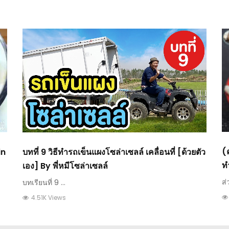
(
in
บทที่ 9 วิธีทำรถเข็นแผงโซล่าเซลล์ เคลื่อนที่ [ด้วยตัว
ท
เอง] By พี่หมีโซล่าเซลล์
ว
ส่
บทเรียนที่ 9 ...
4.51K Views