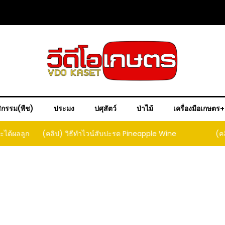
ิกรรม(พืช)
ประมง
ปศุสัตว์
ป่าไม้
เครื่องมือเกษตร
ple Wine
(คลิป) วิธีทำเบียร์สับปะรด เทปาเช่
(คลิป) ร
หน