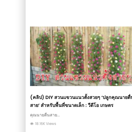
(คลิป) DIY สวนแขวนแนวตั้งสวยๆ ‘ปลูกคุณนายตื่
สาย’ สำหรับพื้นที่ขนาดเล็ก : วีดีโอ เกษตร
คุณนายตื่นสาย...
18.16K Views