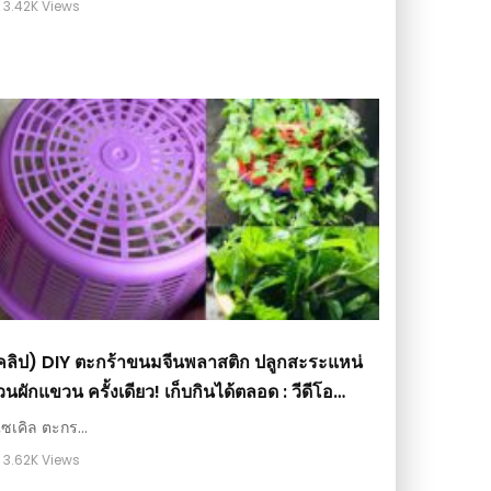
3.42K Views
คลิป) DIY ตะกร้าขนมจีนพลาสติก ปลูกสะระแหน่
นผักแขวน ครั้งเดียว! เก็บกินได้ตลอด : วีดีโอ
กษตร
ไซเคิล ตะกร...
3.62K Views