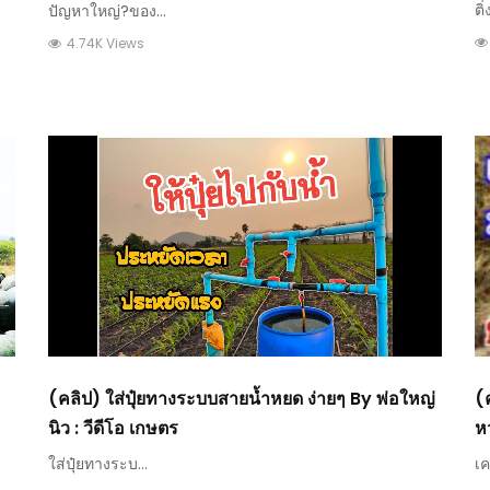
พาทำ : วีดีโอ เกษตร
ติ่
ปัญหาใหญ่?ของ...
4.74K Views
(
(คลิป) ใส่ปุ๋ยทางระบบสายน้ำหยด ง่ายๆ By พ่อใหญ่
หว
นิว : วีดีโอ เกษตร
เค
ใส่ปุ๋ยทางระบ...