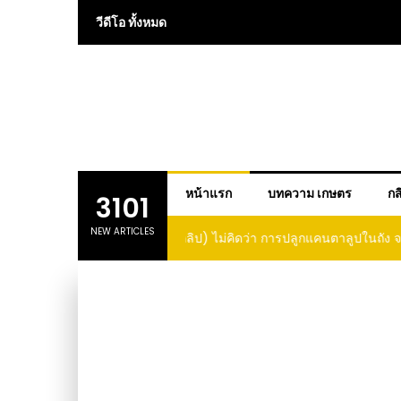
Skip
วีดีโอ ทั้งหมด
to
content
หน้าแรก
บทความ เกษตร
กส
3101
NEW ARTICLES
 การปลูกแคนตาลูปในถัง จะได้ผลลูก
(คลิป) วิธีทำไวน์สับปะรด Pineap
าดนี้ I didn’t expect that
loupe in a barrel would yield
large and sweet fruit