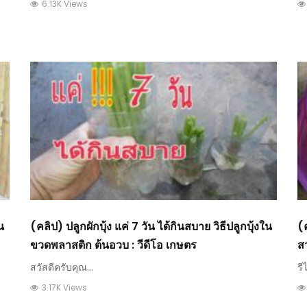
6.13K Views
น
(คลิป) ปลูกผักบุ้ง แค่ 7 วัน ได้กินสบาย วิธีปลูกบุ้งใน
(
ขวดพลาสติก ต้นอวบ : วีดีโอ เกษตร
สว
เ
สวัสดีครับคุณ...
รี
3.17K Views