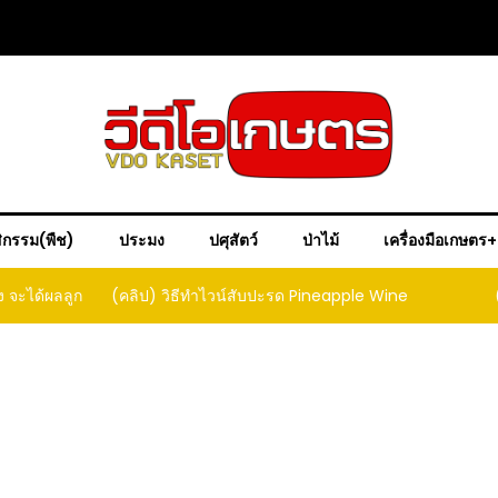
ิกรรม(พืช)
ประมง
ปศุสัตว์
ป่าไม้
เครื่องมือเกษตร
ple Wine
(คลิป) วิธีทำเบียร์สับปะรด เทปาเช่
(คลิป) ร
หน