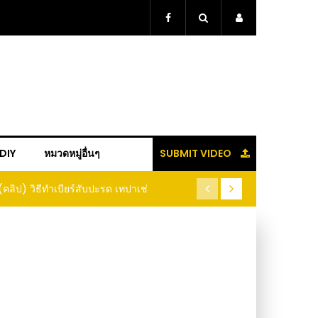
+DIY
หมวดหมู่อื่นๆ
SUBMIT VIDEO
ู้แล้วจะหนาว!! หัวเดียว สูตรกำจัดเพลี้ย มด
(คลิป) ปลูกทุเรียนง่ายๆ ปลูกแบ
อนแมลง หนีกระเจิงทั้งสวน ลองทำดูสิ
ต้นคู่ แบบเสียบยอ