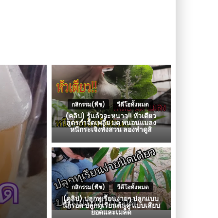
กสิกรรม(พืช)
,
วีดีโอทั้งหมด
(คลิป) รู้แล้วจะหนาว!! หัวเดียว
สูตรกำจัดเพลี้ย มด หนอนแมลง
หนีกระเจิงทั้งสวน ลองทำดูสิ
กสิกรรม(พืช)
,
วีดีโอทั้งหมด
(คลิป) ปลูกทุเรียนง่ายๆ ปลูกแบบ
นี้ก็รอด ปลูกทุเรียนต้นคู่ แบบเสียบ
ยอดและเมล็ด