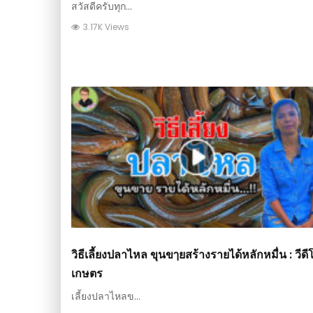
สวัสดีครับทุก...
3.17K Views
วิธีเลี้ยงปลาไหล ขุนขๅยสร้างรายได้หลักหมื่น : วีดี
เกษตร
เลี้ยงปลาไหลข...