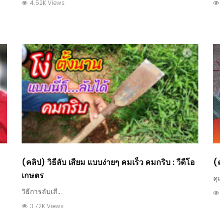
4.52K Views
(คลิป) วิธีลับ เสียม แบบง่ายๆ คมเร็ว คมกริบ : วีดีโอ
(
เกษตร
คุ
วิธีการลับเสี...
3.72K Views