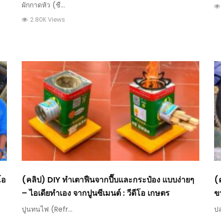
ผักกาดหัว (ชื...
2.80K Views
โอ
(คลิป) DIY ทำเตาฟืนจากปี๊บและกระป๋อง แบบง่ายๆ
(
– ไอเดียทำเอง จากปูนซีเมนต์ : วีดีโอ เกษตร
ข
ปูนทนไฟ (Refr...
ปล