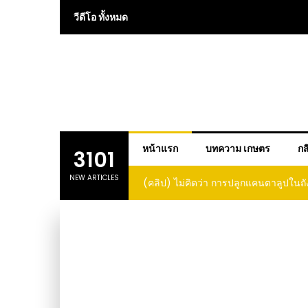
Skip
วีดีโอ ทั้งหมด
to
content
หน้าแรก
บทความ เกษตร
กส
3101
NEW ARTICLES
 การปลูกแคนตาลูปในถัง จะได้ผลลูก
(คลิป) วิธีทำไวน์สับปะรด Pineap
าดนี้ I didn’t expect that
loupe in a barrel would yield
large and sweet fruit