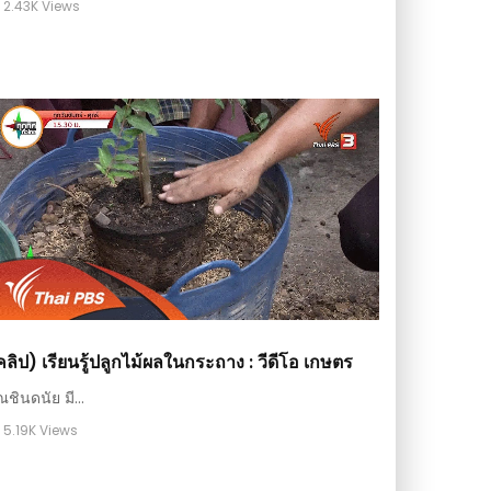
2.43K Views
คลิป) เรียนรู้ปลูกไม้ผลในกระถาง : วีดีโอ เกษตร
ณชินดนัย มี...
5.19K Views