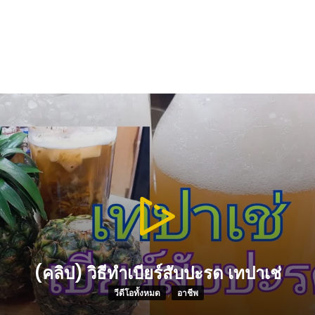
(คลิป) วิธีทำเบียร์สับปะรด เทปาเช่
วีดีโอทั้งหมด
,
อาชีพ