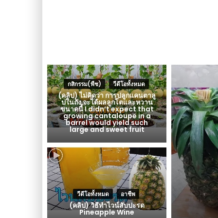
กสิกรรม(พืช)
,
วีดีโอทั้งหมด
(คลิป) ไม่คิดว่า การปลูกแคนตาลู
ปในถัง จะได้ผลลูกโตและหวาน
ขนาดนี้ I didn’t expect that
growing cantaloupe in a
barrel would yield such
large and sweet fruit
วีดีโอทั้งหมด
,
อาชีพ
(คลิป) วิธีทำไวน์สับปะรด
Pineapple Wine