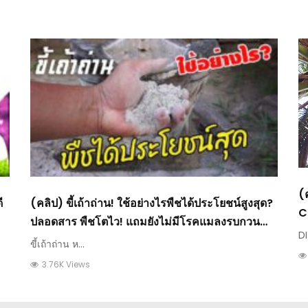
(
ี
(คลิป) ขี้เถ้าถ่าน! ใช้อย่างไรพืชได้ประโยชน์สูงสุด?
C
ปลอดสาร พืชโตไว! แถมยังไม่มีโรคแมลงรบกวน
DI
ด้วยนะ : วีดีโอ เกษตร
ขี้เถ้าถ่าน ห...
3.76K Views