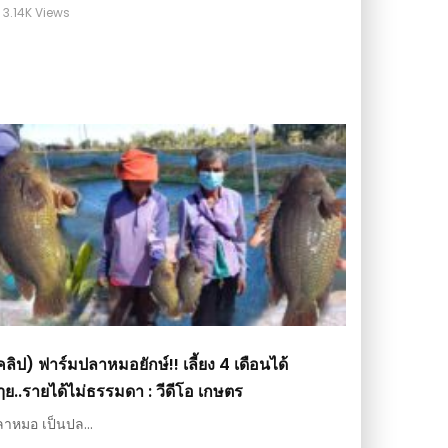
3.14K Views
คลิป) ฟาร์มปลาหมอยักษ์!! เลี้ยง 4 เดือนได้
ๅย..รายได้ไม่ธรรมดา : วีดีโอ เกษตร
าหมอ เป็นปล...