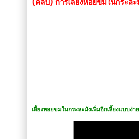
(คลิป) การเลี้ยงหอยขมในกระละมั
เลี้ยงหอยขมในกระละมังเพิ่มอีกเลี้ยงแบบง