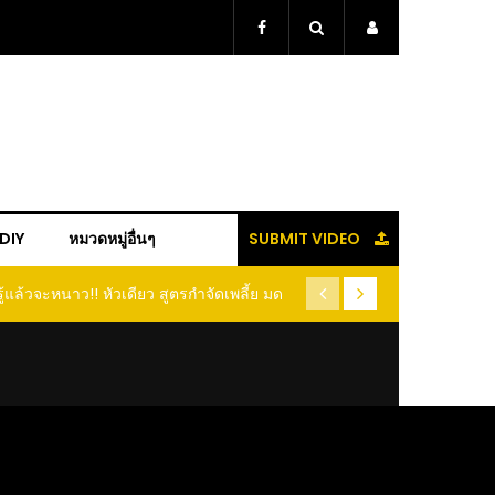
+DIY
หมวดหมู่อื่นๆ
SUBMIT VIDEO
ู้แล้วจะหนาว!! หัวเดียว สูตรกำจัดเพลี้ย มด
(คลิป) ปลูกทุเรียนง่ายๆ ปลูกแบ
อนแมลง หนีกระเจิงทั้งสวน ลองทำดูสิ
ต้นคู่ แบบเสียบยอ