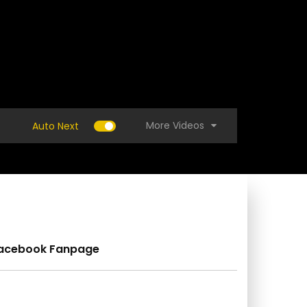
More Videos
Auto Next
acebook Fanpage
 วิธีทำแชมพูมะกรูด ว่านหางจระเข้ สูตร
(คลิป) วิธีปลูกกวางตุ้ง