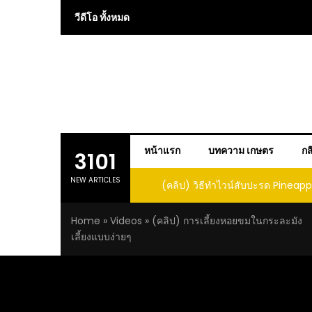
Skip
วีดีโอ ทั้งหมด
to
content
หน้าแรก
บทความ เกษตร
กส
3101
NEW ARTICLES
 การปลูกแคนตาลูปในถัง จะได้ผลลูก
(คลิป) วิธีทำไวน์สับปะรด Pineap
าดนี้ I didn’t expect that
Home
»
Videos
»
(คลิป) การเลี้ยงหอยขมในกระละมัง
loupe in a barrel would yield
เลี้ยงแบบง่ายๆ
large and sweet fruit