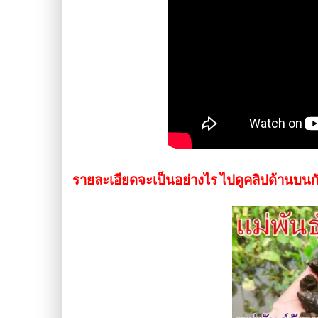
รายละเอียดจะเป็นอย่างไร ไปดูคลิปด้านบนก