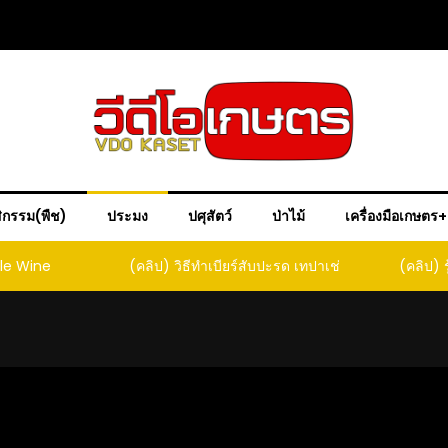
ิกรรม(พืช)
ประมง
ปศุสัตว์
ป่าไม้
เครื่องมือเกษตร
ple Wine
(คลิป) วิธีทำเบียร์สับปะรด เทปาเช่
(คลิป) ร
หน