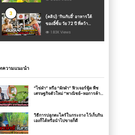
cucumber : วีดีโอ เกษตร
3
(คลิป) ‘กินกับอี๋’ อาหารใต้
ของอี๋ซิ้ม วัย 72 ปี ที่คว้า
รางวัลมิชลิน ไกด์ 2 ปีซ้อน
1.83K Views
แห่งเมืองภูเก็ต
ทความแนะนำ
“ไข่ผำ” หรือ “ผักผำ” ฟิวเจอร์ฟู้ด พืช
เศรษฐกิจตัวใหม่ “พาณิชย์-หอการค้า”
ลุยตลาดโลก 6 ล้านล้าน
วิธีการปลูกตะไคร้ในกระถาง ไว้เก็บกิน
เองก็ได้หรือนำไปขายก็ดี