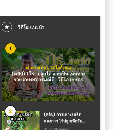
าติ บำรุงเส้นผม แก้ปัญหาผมร่วง รังแค DIY ทำ
ผลผลิตดี : วีดีโอ เกษตร
 : วีดีโอ เกษตร
วีดีโอ แนะนำ
1
กสิกรรม(พืช)
,
วีดีโอทั้งหมด
(คลิป) 1 ไร่…ปลูกได้ vายเป็น เห็นทาง
รวย เกษตรอารมณ์ดี : วีดีโอ เกษตร
2
(คลิป) การเพาะเมล็ด
แตงกวา ไว้ปลูกเพื่อรับ
ประทานลูก planting
3.30K Views