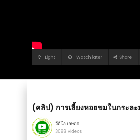
Light
Watch later
Share
(คลิป) การเลี้ยงหอยขมในกระละมั
วีดีโอ เกษตร
(คลิป) Howto วิธีล้างชักโครกให้สะอาด ใสปิ้ง
3088 Videos
ะขายที่ดิน​ แบบไหนถูก
ได้ใหม่ง่ายนิดเดียว