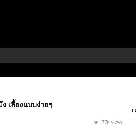
ง เลี้ยงแบบง่ายๆ
F
1.77K Views
เหมือน
(คลิป) วิธีทำปุ๋ยบำรุงพืช ช้อนเดียว ช่วยพืชงามได้
(คลิป)
จริงๆ แล้วจะอึ้ง