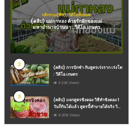
กสิกรรม(พืช)
,
วีดีโอทั้งหมด
(คลิป) แม่กาหลง ด้วยรักผักของแม่
มหาอำนาจบ้านนา : วีดีโอ เกษตร
2
(คลิป) การปักชำ กับสูตรเร่งราก เร่งโต
: วีดีโอ เกษตร
3.24K Views
3
(คลิป) แจกสูตรขิงดอง วิธีทำขิงดอง 1
วันก็กินได้แล้ว สูตรนี้ทำvายได้จริง วิธี
ถนอมอาหาร เก็บไว้กินนานๆ : วีดีโอ
6.90K Views
เกษตร