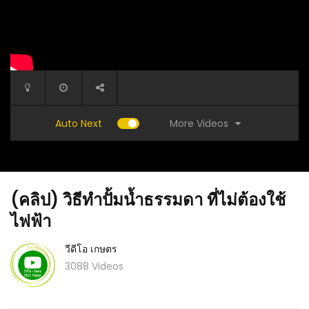
More Videos
Auto Next
(คลิป) วิธีทำปั้มน้ำธรรมดา ที่ไม่ต้องใช้
ไฟฟ้า
วีดีโอ เกษตร
3088 Videos
วีดีโอ
ดูไว้..เป็นไอเดีย | มีพื้นที่จำกัดก็ปลูกผักไร้สารพิษไว้
(คลิป) D
รับประทานเองที่บ้านได้ Ep.31
แบบจากกล