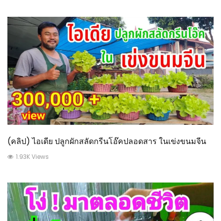
(คลิป) ไอเดีย ปลูกผักสลัดกรีนโอ๊คปลอดสาร ในเข่งขนมจีน
1.93K Views