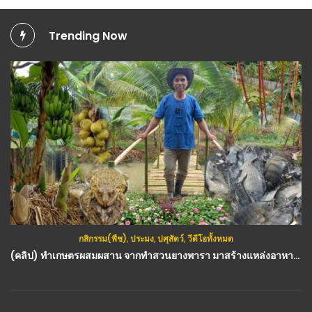
Trending Now
กสิกรรม(พืช)
,
ประมง
,
ปศุสัตว์
,
วีดีโอทั้งหมด
(คลิป) ทำเกษตรผสมผสาน จากทำสวนยางพารา มาสร้างแหล่งอาหาร : วีดีโอ เกษตร