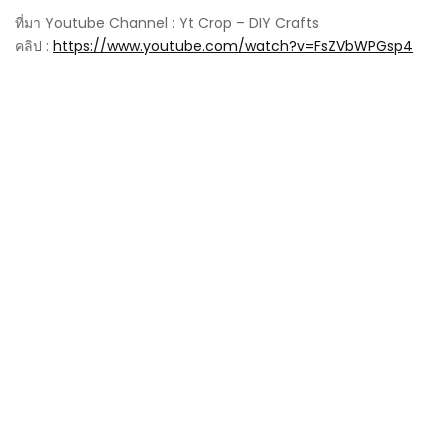
ที่มา Youtube Channel : Yt Crop – DIY Crafts
คลิป :
https://www.youtube.com/watch?v=FsZVbWPGsp4