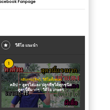
acebook Fanpage
วีดีโอ แนะนำ
1
กสิกรรม(พืช)
,
วีดีโอทั้งหมด
คลิป – สูตรไล่แลง ปลูกพืชได้ทุกชนิด
สูตรนี้ดีมากๆ : วีดีโอ เกษตร