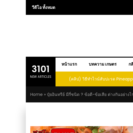
Skip
วีดีโอ ทั้งหมด
to
content
หน้าแรก
บทความ เกษตร
กส
3101
NEW ARTICLES
 การปลูกแคนตาลูปในถัง จะได้ผลลูก
(คลิป) วิธีทำไวน์สับปะรด Pineap
าดนี้ I didn’t expect that
Home
»
ปุ๋ยอินทรีย์ มีกี่ชนิด ? ข้อดี-ข้อเสีย ต่างกันอย่างไ
loupe in a barrel would yield
large and sweet fruit