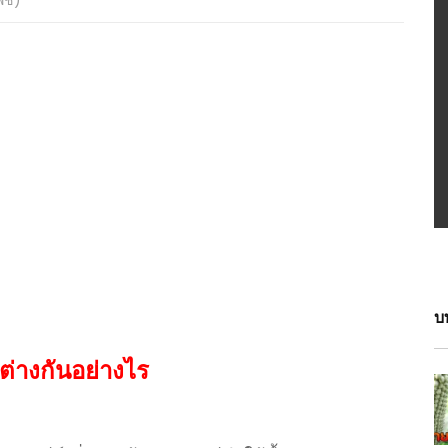
พืช)
บ
ย ต่างกันอย่างไร