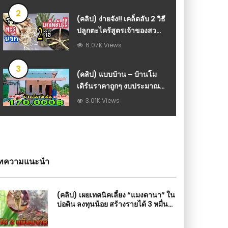
2
(คลิป) ง่ายจัง!! เคล็ดลับ 2 วิธี
ปลูกตะไคร้สูตรเจ้าของสวน
ต้นอวบขาวกอใหญ่มีพื้นที่
6.07K Views
น้อยปลูกเป็นอาชีพ แม่ก้อยพา
ทำ : วีดีโอ เกษตร
3
(คลิป) แบบบ้าน – บ้านโม
เดิร์นราคาถูกๆ งบประมาณ
170,000 มาแล้วห้ามพลาด :
3.01K Views
วีดีโอ เกษตร
ทความแนะนำ
(คลิป) เผยเทคนิคเลี้ยง “แมงดานา” ใน
บ่อดิน ลงทุนน้อย สร้างรายได้ 3 หมื่น
บาทต่อเดือน