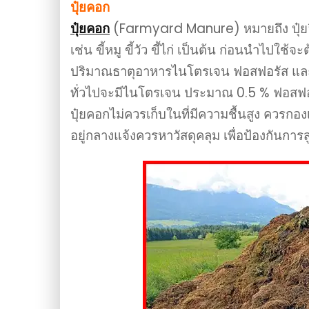
ปุ๋ยคอก
ปุ๋ยคอก
(Farmyard Manure) หมายถึง ปุ๋ยอินทร
เช่น ขี้หมู ขี้วัว ขี้ไก่ เป็นต้น ก่อนนำไปใช
ปริมาณธาตุอาหารไนโตรเจน ฟอสฟอรัส และโ
ทั่วไปจะมีไนโตรเจน ประมาณ 0.5 % ฟอสฟอ
ปุ๋ยคอกไม่ควรเก็บในที่มีความชื้นสูง ควรกอง
อยู่กลางแจ้งควรหาวัสดุคลุม เพื่อป้องกันกา