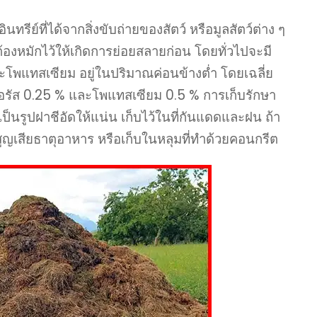
ีย์ที่ได้จากสิ่งขับถ่ายของสัตว์ หรือมูลสัตว์ต่าง ๆ
้จะต้องหมักไว้ให้เกิดการย่อยสลายก่อน โดยทั่วไปจะมี
พแทสเซียม อยู่ในปริมาณค่อนข้างต่ำ โดยเฉลี่ย
รัส 0.25 % และโพแทสเซียม 0.5 % การเก็บรักษา
เป็นรูปฝาชีอัดให้แน่น เก็บไว้ในที่กันแดดและฝน ถ้า
รสูญเสียธาตุอาหาร หรือเก็บในหลุมที่ทำด้วยคอนกรีต