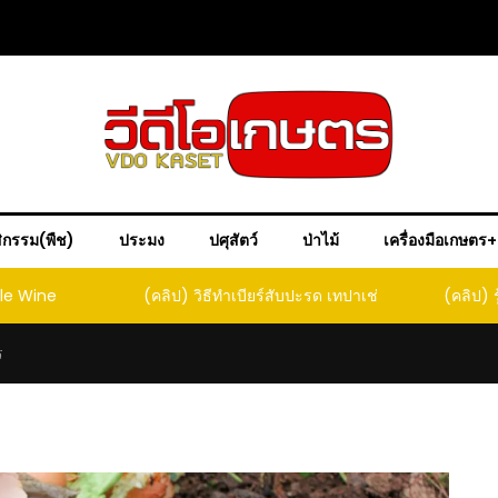
ิกรรม(พืช)
ประมง
ปศุสัตว์
ป่าไม้
เครื่องมือเกษตร
ple Wine
(คลิป) วิธีทำเบียร์สับปะรด เทปาเช่
(คลิป) ร
หน
ร