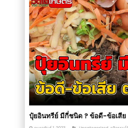
ปุ๋ยอินทรีย์ มีกี่ชนิด ? ข้อดี-ข้อเสี
Posted
CATEGORY: