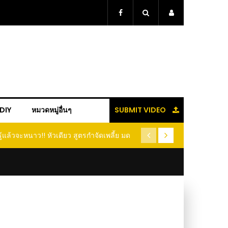
+DIY
หมวดหมู่อื่นๆ
SUBMIT VIDEO
ู้แล้วจะหนาว!! หัวเดียว สูตรกำจัดเพลี้ย มด
(คลิป) ปลูกทุเรียนง่ายๆ ปลูกแบ
อนแมลง หนีกระเจิงทั้งสวน ลองทำดูสิ
ต้นคู่ แบบเสียบยอ