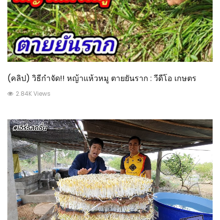
(คลิป) วิธีกำจัด!! หญ้าแห้วหมู ตายยันราก : วีดีโอ เกษตร
2.84K Views