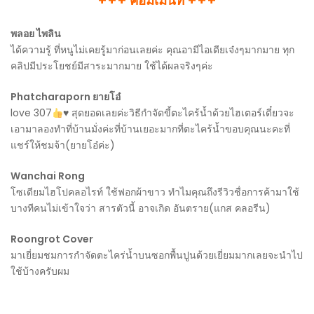
+++ คอมเม้นท์ +++
พลอย ไพลิน
ได้ความรู้ ที่หนูไม่เคยรู้มาก่อนเลยค่ะ คุณอามีไอเดียเจ๋งๆมากมาย ทุก
คลิปมีประโยชย์มีสาระมากมาย ใช้ได้ผลจริงๆค่ะ
Phatcharaporn ยายโอ๋
love 307
♥️
สุดยอดเลยค่ะวิธีกำจัดขี้ตะไคร้น้ำด้วยไฮเตอร์เดี๋ยวจะ
เอามาลองทำที่บ้านมั่งค่ะที่บ้านเยอะมากที่ตะไคร้น้ำขอบคุณนะคะที่
แชร์ให้ชมจ้า(ยายโอ๋ค่ะ)
Wanchai Rong
โซเดียมไฮโปคลอไรท์ ใช้ฟอกผ้าขาว ทำไมคุณถึงรีวิวชื่อการค้ามาใช้
บางทีคนไม่เข้าใจว่า สารตัวนี้ อาจเกิด อันตราย(แกส คลอรีน)
Roongrot Cover
มาเยี่ยมชมการกำจัดตะไคร่น้ำบนซอกพื้นปูนด้วยเยี่ยมมากเลยจะนำไป
ใช้บ้างครับผม