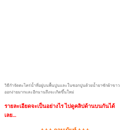
วิธีกำจัดตะไคร่น้ำที่อยู่บนพื้นปูนและในซอกปูนด้วยน้ำยาซักผ้าขาว
ออกง่ายมากและอีกนานถึงจะเกิดขึ้นใหม่
รายละเอียดจะเป็นอย่างไร ไปดูคลิปด้านบนกันได้
เลย…