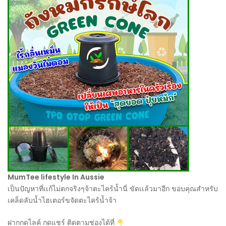
MumTee lifestyle In Aussie
เป็นปัญหาที่เเก้ไม่ตกจริงๆจ้าตะไคร้น้ำนี่ ขัดเเล้วมาอีก ขอบคุณสำหรับ
เคล็ดลับน้ำไฮเตอร์ขจัดตะไคร้น้ำจ้า
ฝากกดไลค์ กดแชร์ ติดตามช่องได้ที่