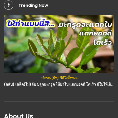
Trending Now
กสิกรรม(พืช)
,
วีดีโอทั้งหมด
(คลิป) เคล็ด(ไม่)ลับ ปลูกมะกรูด ให้บ้าใบ แตกยอดดี โตเร็ว มีใบให้เก็บได้ตลอด
About Us