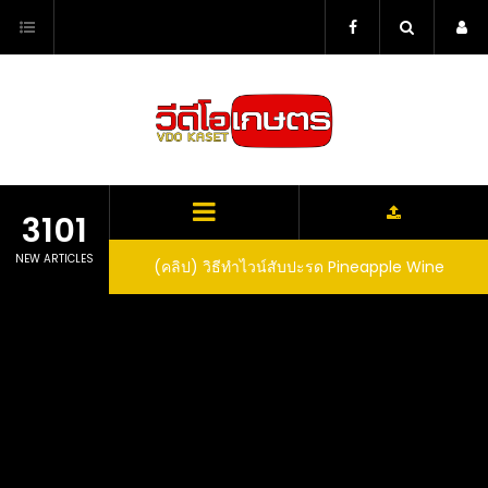
Skip
to
content
3101
NEW ARTICLES
ตาลูปในถัง จะได้ผล
(คลิป) วิธีทำไวน์สับปะรด Pineapple Wine
dn’t expect that
arrel would yield
eet fruit