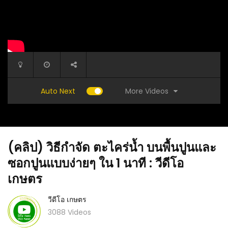
More Videos
Auto Next
(คลิป) วิธีกำจัด ตะไคร่น้ำ บนพื้นปูนและ
ซอกปูนแบบง่ายๆ ใน 1 นาที : วีดีโอ
เกษตร
วีดีโอ เกษตร
(คลิป) วิธีแกะเม็ดข้าวโพด แบบง่ายๆ ใน 1 นาที
กรอบๆ
(คลิป) ไ
ได้เม็ดสวยเต็มเม็ด ไม่ต้องฝานให้เสียเนื้อ เสียเวลา
3088 Videos
วีดีโอ เ