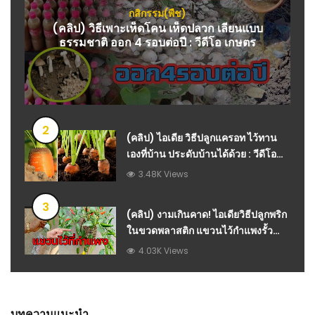
กสิกรรม(พืช)
(คลิป) วิธีเพาะเห็ดโคน เห็ดปลวก เลียนแบบ
ธรรมชาติ ออก 4 รอบต่อปี : วีดีโอ เกษตร
2
(คลิป) ไอเดีย วิธีปลูกแครอท ไว้ทาน
เองที่บ้าน ประดับบ้านได้ด้วย : วีดีโอ
เกษตร
3.48K Views
3
(คลิป) งามเกินคาด! ไอเดียวิธีปลูกพริก
ในขวดพลาสติก แขวนไว้กำแพงรั้ว
บ้าน
4.03K Views
บทความแนะนำ