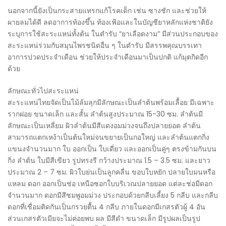
นอกจากนี้ยังเป็นกระสายแทรกแก้โรคเด็ก เช่น ซางชัก และช่วยให้
ผายลมได้ดี ลดอาการท้องขึ้น ท้องเฟ้อและในบัญชียาหลักแห่งชาติยัง
ระบุการใช้สะระแหน่ทั้งต้น ในตำรับ “ยาเลือดงาม” มีส่วนประกอบของ
สะระแหน่ร่วมกับสมุนไพรชนิดอื่น ๆ ในตำรับ มีสรรพคุณบรรเทา
อาการปวดประจำเดือน ช่วยให้ประจำเดือนมาเป็นปกติ แก้มุตกิดอีก
ด้วย
ลักษณะทั่วไปสะระแหน่
สะระแหน่ไทยจัดเป็นไม้ล้มลุกมีลักษณะเป็นลำต้นพร้อมเลื้อย มีเฉพาะ
รากฝอย ขนาดเล็ก และสั้น ลำต้นสูงประมาณ 15-30 ซม. ลำต้นมี
ลักษณะเป็นเหลี่ยม ผิวลำต้นมีสีแดงอมม่วงจนถึงปลายยอด ลำต้น
สามารถแตกเหง้าเป็นต้นใหม่จนขยายเป็นกอใหญ่ และลำต้นแตกกิ่ง
แขนงจำนวนมาก ใบ ออกเป็น ใบเดี่ยว และออกเป็นคู่ๆ ตรงข้ามกันบน
กิ่ง ลำต้น ใบมีสีเขียว รูปทรงรี กว้างประมาณ 1.5 – 3.5 ซม. และยาว
ประมาณ 2 – 7 ซม. ผิวใบย่นเป็นลูกคลื่น ขอบใบหยัก ปลายใบมนหรือ
แหลม ดอก ออกเป็นช่อ เหนือซอกใบบริเวณปลายยอด แต่ละช่อมีดอก
จำนวนมาก ดอกมีสีชมพูอมม่วง ประกอบด้วยกลีบเลี้ยง 5 กลีบ และกลีบ
ดอกที่เชื่อมติดกันเป็นกรวยตื้น 4 กลีบ ภายในดอกมีเกสรตัวผู้ 4 อัน
ส่วนเกสรตัวเมียจะไม่ค่อยพบ ผล มีสีดำ ขนาดเล็ก มีรูปผลเป็นรูป