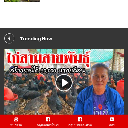
Trending Now
ปศุสัตว์
,
วีดีโอทั้งหมด
,
อาชีพ
หน้าแรก
กลุ่มเกษตรในฝัน
กลุ่มบ้านและสวน
คลิป