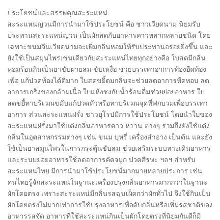
ประโยชน์และสรรพคุณสะระแหน่
สะระแหน่ญวนมีการนำมาใช้ประโยชน์ คือ ชาวเวียดนาม นิยมรับ
ประทานสะระแหน่ญวน เป็นผักสดกับอาหารคาวหลากหลายชนิด โดย
เฉพาะขนมจีนเวียดนามจะเพิ่มกลิ่นหอมให้รับประทานอร่อยยิ่งขึ้น และ
ยังใช้เป็นสมุนไพรเช่นเดียวกับสะระแหน่ไทยทุกอย่างคือ ใบสดมีกลิ่น
หอมร้อนกินเป็นยาขับผายลม ขับเหงื่อ ช่วยบรรเทาอาการท้องอืดท้อง
เฟ้อ แก้ปวดท้องได้ดีมาก ใบสดขยี้ดมกลิ่นจะช่วยลดอาการหืดหอบ ลด
อาการเกร็งของกล้ามเนื้อ ใบแห้งชงกับน้ำร้อนดื่มช่วยย่อยอาหาร ใบ
สดขยี้ทาบริเวณขมับแก้ปวดหัวหรือทาบริเวณจุดที่ฟกบวมเพื่อบรรเทา
อาการ ส่วนสะระแหน่ฝรั่ง ชาวยุโรปมีการใช้ประโยชน์ โดยนำใบของ
สะระแหน่ฝรั่งมาใช้แต่งกลิ่นอาหารคาว หวาน ต่างๆ รวมถึงยังใช้แต่ง
กลิ่นในอุตสาหกรรมต่างๆ เช่น ขนม บุหรี่ เครื่องสำอาง เป็นต้น และยัง
ใช้เป็นยาสมุนไพรในการกระตุ้นขับลม ช่วยเสริมระบบทางเดินอาหาร
และระบบย่อยอาหารใช้ลดอาการคัดจมูก ปวดศีรษะ ฯลฯ สำหรับ
สะระแหน่ไทย มีการนำมาใช้ประโยชน์มากมายหลายประการ เช่น
คนไทยรู้จักสะระแหน่ในฐานะเครื่องปรุงกลิ่นอาหารมากกว่าในฐานะ
ผักโดยตรง เพราะสะระแหน่มีกลิ่นรสฉุนเผ็ดกว่าผักทั่วไป จึงใช้กินเป็น
ผักโดยตรงไม่มากเท่าการใช้ปรุงอาหารเพื่อดับกลิ่นหรือเพิ่มรสชาติของ
อาหารรสจัด อาหารที่ใช้สะระแหน่กินเป็นผักโดยตรงที่นิยมกันดีก็มี