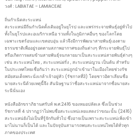
วงศ์ : LABIATAE – LAMIACEAE
ถิ่นกำเนิดสะระแหน่
สะระแหน่มีถิ่นกำเนิดดั้งเดิมอยู่ในยุโรป และแพร่กระจายพันธุ์อยู่ทั่วไป
ทั้งในยุโรปและอเมริกาเหนือ รวมทั้งในภูมิภาคอื่นๆ ของโลกโดย
เฉพาะเขตร้อนและเขตอบอุ่น แล้วจึงมีการพัฒนาสายพันธุ์เองตาม
ธรรมชาติเพื่ออยู่รอดตามสภาพอากาศของถิ่นต่างๆ ที่กระจายพันธุ์ไป
หรือเกิดการผสมข้ามสายพันธุ์จนกลายมาเป็นสะระแหน่สายพันธุ์ต่างๆ
เช่น สะระแหน่ไทย , สะระแหน่ฝรั่ง , สะระแหน่ญวน เป็นต้น สำหรับ
ในประเทศไทยเชื่อกันว่า สะระแหน่ถูกนำเข้ามาในเมืองไทยช่วงรัช
สมัยสมเด็จพระนั่งเกล้าเจ้าอยู่หัว (รัชกาลที่3) โดยชาวอิตาเลียนชื่อ
นายสะระนีด้วยเหตุนี้จึง สันนิษฐานว่าชื่อสะระแหน่มาจากชื่อนายสะ
ระนีนั่นเอง
หนังสืออักขราภิธานศรับท์ พ.ศ.2416 ของหมอปลัดเล ซึ่งเป็นช่วง
รัชกาลที่ 4 ปรากฏว่าไม่พบชื่อสะระแหน่เลยแสดงว่าขณะนั้น (2416)
สะระแหน่ยังไม่เป็นที่รู้จักกันทั่วไป ซึ่งอาจเป็นเพราะสะระแหน่เพิ่งเข้า
มาไม่นานก็เป็นได้ และในปัจจุบันสามารถพบสะระแหน่ไทยได้ทั่วทุก
ภาคของประเทศ