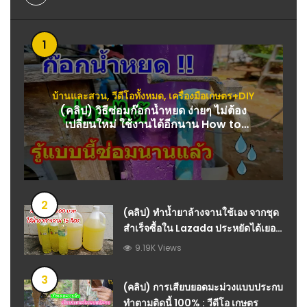
1
บ้านและสวน
,
วีดีโอทั้งหมด
,
เครื่องมือเกษตร+DIY
(คลิป) วิธีซ่อมก๊อกน้ำหยด ง่ายๆ ไม่ต้อง
เปลี่ยนใหม่ ใช้งานได้อีกนาน How to
repair a dripping faucet
2
(คลิป) ทําน้ำยาล้างจานใช้เอง จากชุด
สำเร็จซื้อใน Lazada ประหยัดได้เยอะ
มาก : วีดีโอ เกษตร
9.19K Views
3
(คลิป) การเสียบยอดมะม่วงแบบประกบ
ทำตามติดนี้ 100% : วีดีโอ เกษตร