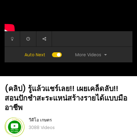
More Videos
Auto Next
(คลิป) รู้แล้วแชร์เลย!! เผยเคล็ดลับ!!
สอนปักชำสะระแหน่สร้างรายได้แบบมือ
อาชีพ
วีดีโอ เกษตร
(คลิป) วิ
ได้ง่ายๆ
(คลิป) สูตรหมูสามชั้นแช่ซีอิ๊ว หอมกว่าเบคอน :
3088 Videos
วีดีโอ เกษตร