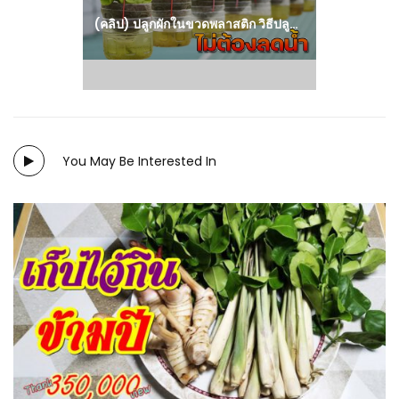
(คลิป) ปลูกผักในขวดพลาสติก วิธีปลูกผักกาดหอม โดยไม่ต้องรดน้ำ ให้ผลผลิตสูง
You May Be Interested In