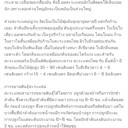
กระสวย เปลือกผลเกลี้ยงมัน ทั้งนี้ ผลสะระแหน่มักไม่ติดผลให้เห็นบ่อย
นัก เพราะดอกส่วนใหญ่มักจะเป็นหมันเป็นส่วนใหญ่
ส่วนสะระแหน่ญวน จัดเป็นเป็นไม้พุ่มล้มลุกอายุหลายปี แตกกิ่งก้าน
เยอะ ลำต้นมีขนสั้นๆปกคลุมนุ่มมือ ต้นสูงประมาณครึ่งเมตร ใบเป็นใบ
เดี่ยว ออกตรงกันข้าม เป็นรูปรีกว้าง ปลายใบเกือบมน โคนใบมน ก้าน
ใบยาวไม่สั้นเหมือนกับก้านใบสะระแหน่ไทย ผิวใบมีรอยย่นเช่นกัน
ขอบใบจักเป็นฟันเลื่อย เนื้อใบค่อนข้างหนา สีเขียวสด ใบมีกลิ่นหอม
เฉพาะตัว โดยกลิ่นจะแรงเหมือนกลิ่นของตะไคร้แกง และสำหรับ
สะระแหน่ฝรั่งเป็นมิ้นต์พันธุ์ผสมระหว่าง สะระแหน่ไทย กับ มิ้นต์น้ำ มี
ลักษณะเป็นไม้พุ่มสูง 30 – 90 เซนติเมตร ใบสีเขียวยาว 4 – 9
เซนติเมตร กว้าง 1.5 – 4 เซนติเมตร มีดอกสีม่วงยาว 6 – 8 มิลลิเมตร
การขยายพันธุ์สะระแหน่
สะระแหน่สามารถขยายพันธุ์ได้โดยการ ปลูกด้วยเหง้าหรือการปักชำ
ลำต้น ซึ่งควรเลือกลำต้นที่มีความยาวประมาณ 8-10 ซม. แล้วเด็ดยอด
ทิ้ง ก่อนนำลงปลูก ซึ่งควรปลูกทันทีหลังการถอนต้นหรือตัดต้นมา แต่ใน
บางพื้นที่นำลำต้นมาแช่น้ำจนมีรากเกิดก่อนนำปลูก การปลูกมีระยะ
การปลูกในแต่ละต้นประมาณ 10-15 ซม. โดยปักลำต้นลงดินประมาณ
3 ซม. และหลังการปลูกแล้วรดน้ำให้พอชุ่ม