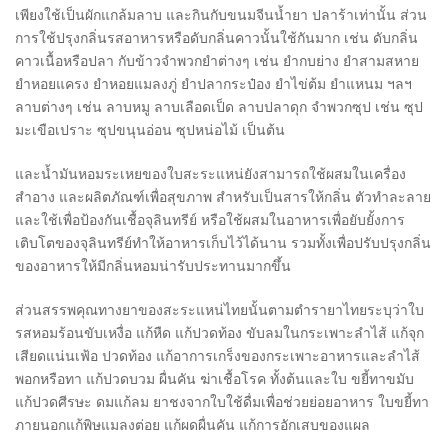
เพียงใช้เป็นผักแกล้มลาบ และกินกับขนมจีนน้ำยา ปลาร้าเท่านั้น ส่วน
การใช้ปรุงกลิ่นรสอาหารหรือดับกลิ่นคาวนั้นใช้กันมาก เช่น ดับกลิ่น
คาวเนื้อหรือปลา กับข้าวจำพวกยำต่างๆ เช่น ยำกบย่าง ยำสามสหาย
ยำหอยแครง ยำหอยแมลงภู่ ยำปลากระป๋อง ยำไข่ต้ม ยำแหนม ฯลฯ
ลาบต่างๆ เช่น ลาบหมู ลาบเลือดเป็ด ลาบปลาดุก จำพวกซุป เช่น ซุป
มะเขือเปราะ ซุปขนุนอ่อน ซุปหน่อไม้ เป็นต้น
และน้ำมันหอมระเหยของใบสะระแหน่ยังสามารถใช้ผสมในเครื่อง
สำอาง และผลิตภัณฑ์เพื่อสุขภาพ สำหรับเป็นสารให้กลิ่น ตัวทำละลาย
และใช้เพื่อป้องกันเชื้อจุลินทรีย์ หรือใช้ผสมในอาหารเพื่อยับยั้งการ
เติบโตของจุลินทรีย์ทำให้อาหารเก็บไว้ได้นาน รวมทั้งเพื่อปรับปรุงกลิ่น
ของอาหารให้มีกลิ่นหอมน่ารับประทานมากขึ้น
ส่วนสรรพคุณทางยาของสะระแหน่ไทยนั้นตามตำรายาไทยระบุว่าใบ
รสหอมร้อนขับเหงื่อ แก้หืด แก้ปวดท้อง ขับลมในกระเพาะลำไส้ แก้จุก
เสียดแน่นเฟ้อ ปวดท้อง แก้อาการเกร็งของกระเพาะอาหารและลำไส้
พอกหรือทา แก้ปวดบวม ผื่นคัน ฆ่าเชื้อโรค ทั้งต้นและใบ ขยี้ทาขมับ
แก้ปวดศีรษะ ดมแก้ลม ยาชงจากใบใช้ดื่มเพื่อช่วยย่อยอาหาร ใบขยี้ทา
ภายนอกแก้พิษแมลงต่อย แก้ผดผื่นคัน แก้การอักเสบของแผล