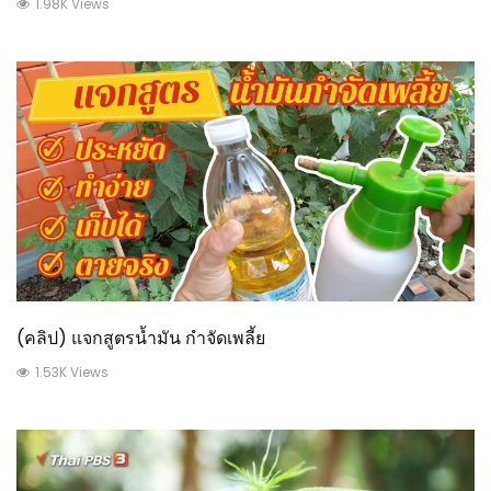
1.98K Views
(คลิป) แจกสูตรน้ำมัน กำจัดเพลี้ย
1.53K Views