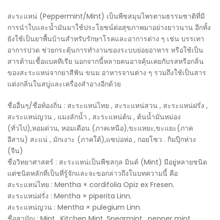
สะระแหน่ (Peppermint/Mint) เป็นพืชสมุนไพรตามธรรมชาติที่มี
การนำใบและน้ำมันมาใช้ประโยชน์ต่อสุขภาพมาอย่างยาวนาน อีกทั้ง
ยังใช้เป็นยาพื้นบ้านสำหรับรักษาโรคและอาการต่าง ๆ เช่น บรรเทา
อาการปวด ช่วยกระตุ้นการทำงานของระบบย่อยอาหาร หรือใช้เป็น
สารต้านเชื้อแบคทีเรีย นอกจากนี้หลายคนอาจคุ้นเคยกับรสหรือกลิ่น
ของสะระแหน่จากยาสีฟัน ขนม อาหารจานต่าง ๆ รวมถึงใช้เป็นสาร
แต่งกลิ่นในสบู่และเครื่องสำอางอีกด้วย
ชื่ออื่นๆ/ชื่อท้องถิ่น : สะระแหน่ไทย , สะระแหน่สวน , สะระแหน่ฝรั่ง ,
สะระแหน่ญวน , แมงลักน้ำ , สะระแหน่ต้น , ต้นน้ำมันหม่อง
(ทั่วไป),หอมด่วน, หอมเดือน (ภาคเหนือ),ขะแหยะ,ขะแยะ(ภาค
อีสาน) สะแน่ , มักเงาะ (ภาคใต้),แซบ่อห่อ , กอยโซว . กิมปุ๊กห่วง
(จีน)
ชื่อวิทยาศาสตร์ : สะระแหน่เป็นพืชสกุล มินต์ (Mint) มีอยู่หลายชนิด
แต่ชนิดหลักที่เป็นที่รู้จักและจะขอกล่าวถึงในบทความนี้ คือ
สะระแหน่ไทย : Mentha × cordifolia Opiz ex Fresen.
สะระแหน่ฝรั่ง : Mentha × piperita Linn.
สะระแหน่ญวน : Mentha × pulegium Linn.
ชื่อสามัญ : Mint , Kitchen Mint, Spearmint , pepper mint.