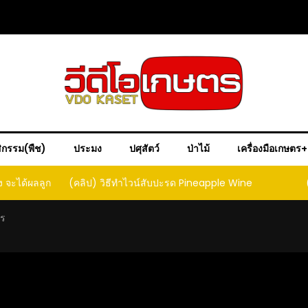
ิกรรม(พืช)
ประมง
ปศุสัตว์
ป่าไม้
เครื่องมือเกษตร
ple Wine
(คลิป) วิธีทำเบียร์สับปะรด เทปาเช่
(คลิป) ร
หน
ตร