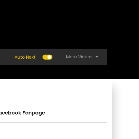
More Videos
Auto Next
acebook Fanpage
 ขยาย EM ลดต้นทุน เพิ่มผลผลิต คุ้มกว่า ท้าให้
(คลิป) สร้างโรงเรือนง