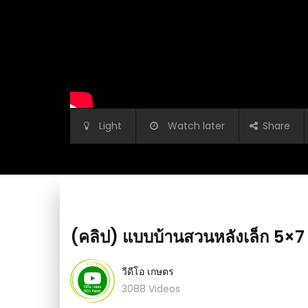
Light
Watch later
Share
(คลิป) แบบบ้านสวนหลังเล็ก 5×7 
วีดีโอ เกษตร
3088 Videos
้ยงปลาช่วงฤดูฝน ใน
(คลิป) สูตรผักโตเร็วแบบง่าย by เลดี้บ้านนา : ว