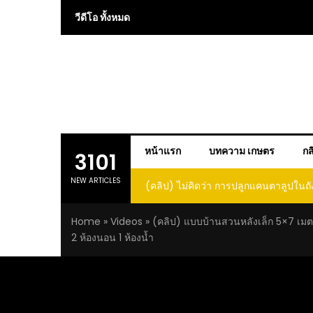
Skip
วีดีโอ ทั้งหมด
to
content
หน้าแรก
บทความ เกษตร
กส
3101
NEW ARTICLES
 การปลูกแคนตาลูปในถัง จะได้ผลลูก
(คลิป) วิธีทำไวน์สับปะรด Pineap
าดนี้ I didn’t expect that
Home
»
Videos
»
(คลิป) แบบบ้านสวนหลังเล็ก 5×7 เม
loupe in a barrel would yield
2 ห้องนอน 1 ห้องน้ำ
large and sweet fruit