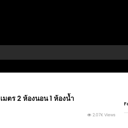
เมตร 2 ห้องนอน 1 ห้องน้ำ
F
2.07K Views
ีดีโอ
(คลิป) สะระแหน่ ปลูกวิธีนี้งามเร็ว ใบใหญ่ ใบเขียว
(คลิป)