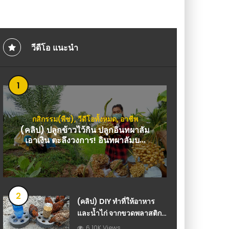
วีดีโอ เกษตร
บ้านๆ : วีดีโอ เกษตร
วีดีโอ แนะนำ
1
กสิกรรม(พืช)
,
วีดีโอทั้งหมด
,
อาชีพ
(คลิป) ปลูกข้าวไว้กิน ปลูกอินทผาลัม
เอาเงิน ตะลึงวงการ! อินทผาลัมบน
คันนาไม่คิดว่าจะสร้างรายได้แค่ชอบ
กิน : วีดีโอ เกษตร
2
(คลิป) DIY ทำที่ให้อาหาร
และน้ำไก่ จากขวดพลาสติก
– ไอเดียทำเอง จาก
6.10K Views