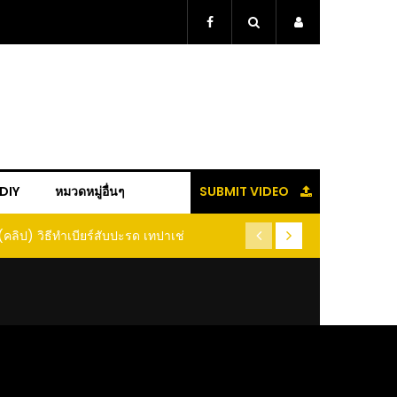
+DIY
หมวดหมู่อื่นๆ
SUBMIT VIDEO
ู้แล้วจะหนาว!! หัวเดียว สูตรกำจัดเพลี้ย มด
(คลิป) ปลูกทุเรียนง่ายๆ ปลูกแบ
อนแมลง หนีกระเจิงทั้งสวน ลองทำดูสิ
ต้นคู่ แบบเสียบยอ