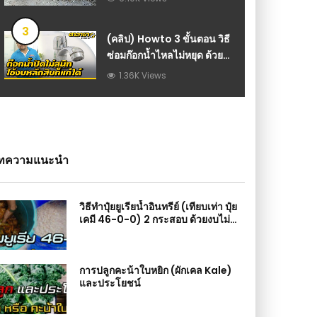
ปูนซีเมนต์ : วีดีโอ เกษตร
3
(คลิป) Howto 3 ขั้นตอน วิธี
ซ่อมก๊อกน้ำไหลไม่หยุด ด้วย
งบหลักสิบ
1.36K Views
ทความแนะนำ
วิธีทำปุ๋ยยูเรียน้ำอินทรีย์ (เทียบเท่า ปุ๋ย
เคมี 46-0-0) 2 กระสอบ ด้วยงบไม่
เกิน 300 บาท
การปลูกคะน้าใบหยิก (ผักเคล Kale)
และประโยชน์