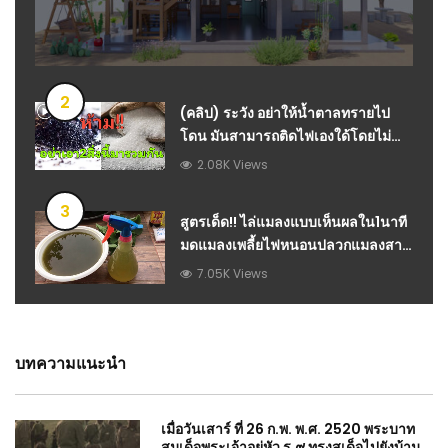
2
(คลิป) ระวัง อย่าให้น้ำตาลทรายไป
โดน มันสามารถติดไฟเองใด้โดยไม่
ต้องใช้ไฟแช็ค
2.08K Views
3
สูตรเด็ด!! ไล่แมลงแบบเห็นผลใน1นาที
มดแมลงเพลี้ยไฟหนอนปลวกแมลงสาบ
ยุงแก้ใบหยิกในพริกมะนาว 100% แม่
7.05K Views
ก้อยพาทำ : วีดีโอ เกษตร
บทความแนะนำ
เมื่อวันเสาร์ ที่ 26 ก.พ. พ.ศ. 2520 พระบาท
สมเด็จพระเจ้าอยู่หัว ร.๙ ทรงสเด็จไปยังบ้าน