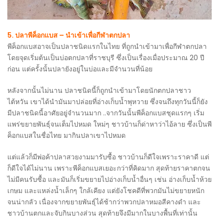
5. ปลาพีค็อกแบส – นำเข้าเพื่อกีฬาตกปลา
พีค็อกแบสอาจเป็นปลาชนิดแรกในไทย ที่ถูกนำเข้ามาเพื่อกีฬาตกปลา
โดยจุดเริ่มต้นเป็นบ่อตกปลาที่ราชบุรี ซึ่งเป็นเรื่องเมื่อประมาณ 20 ปี
ก่อน แต่ครั้งนั้นปลายังอยู่ในบ่อและมีจำนวนที่น้อย
หลังจากนั้นไม่นาน ปลาชนิดนี้ก็ถูกนำเข้ามาโดยนักตกปลาชาว
ไต้หวัน เขาได้นำมันมาปล่อยที่อ่างเก็บน้ำพุหวาย ซึ่งจนถึงทุกวันนี้ก็ยัง
มีปลาชนิดนี้อาศัยอยู่จำนวนมาก ..จากวันนั้นพีค็อกแบสชุดแรกๆ เริ่ม
แพร่ขยายพันธุ์จนเต็มไปหมด ใหม่ๆ ชาวบ้านก็ด่าหาว่าไอ้ลาย ซึ่งเป็นพี
ค็อกแบสในชื่อไทย มากินปลาเขาไปหมด
แต่แล้วก็มีพ่อค้าปลาสวยงามมารับซื้อ ชาวบ้านก็ดีใจเพราะราคาดี แต่
ก็ดีใจได้ไม่นาน เพราะพีค็อกแบสเยอะกว่าที่คิดมาก สุดท้ายราคาตกจน
ไม่มีคนรับซื้อ และมันก็เริ่มขยายไปอ่างเก็บน้ำอื่นๆ เช่น อ่างเก็บน้ำห้วย
เกษม และแหล่งน้ำเล็กๆ ใกล้เคียง แต่ยังโชคดีที่พวกมันไม่ขยายหนัก
จนน่ากลัว เนื่องจากขยายพันธุ์ได้ช้ากว่าพวกปลาหมอสีคางดำ และ
ชาวบ้านตกและจับกินบางส่วน สุดท้ายจึงมีมากในบางพื้นที่เท่านั้น