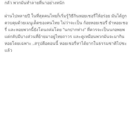
กลัว พวกมันทำลายที่นาอย่างหนัก
ผ่านไปหลายปี ในที่สุดคนไทยก็เริ่มรู้วิธีกินหอยเชอรี่ให้อร่อย มันได้ถูก
ควบคุมด้วยเมนูเด็ดของคนไทย ไม่ว่าจะเป็น ก้อยหอยเชอรี่ ยำหอยเชอ
รี่ และหอยพวกนี้ยังโดนถล่มโดย “นกปากห่าง” ที่ควรจะเป็นนกอพยพ
แต่กลับมีบางส่วนที่ย้ายมาอยู่ไทยถาวร และดูเหมือนพวกมันจะมากิน
หอยโดยเฉพาะ ..สรุปคือตอนนี้ หอยเชอรี่หาได้ยากในธรรมชาติไปซะ
แล้ว