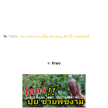
TAGS:
ปลา
,
ปลาจาระเม็ด
,
ปลาหมอ
,
สัตว์น้ำ
,
หอยเชอรี่
Prev
Previous
post:
(คลิป) อึ้งเลย โคตร…ปุ๋ยบำรุงพืช ! ช่วยพืชให้งามได้ ติดดอกไว ติดผลดก