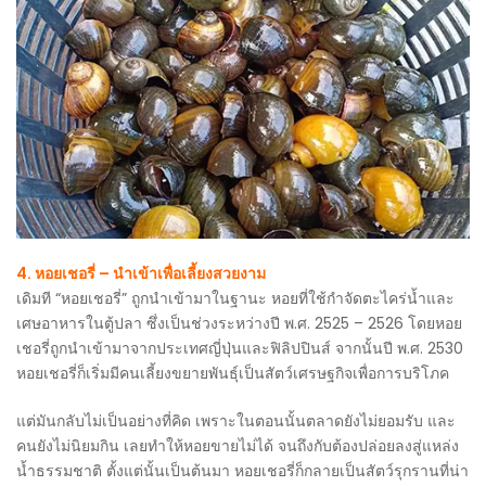
4. หอยเชอรี่ – นำเข้าเพื่อเลี้ยงสวยงาม
เดิมที “หอยเชอรี่” ถูกนำเข้ามาในฐานะ หอยที่ใช้กำจัดตะไคร่น้ำและ
เศษอาหารในตู้ปลา ซึ่งเป็นช่วงระหว่างปี พ.ศ. 2525 – 2526 โดยหอย
เชอรี่ถูกนำเข้ามาจากประเทศญี่ปุ่นและฟิลิปปินส์ จากนั้นปี พ.ศ. 2530
หอยเชอรี่ก็เริ่มมีคนเลี้ยงขยายพันธุ์เป็นสัตว์เศรษฐกิจเพื่อการบริโภค
แต่มันกลับไม่เป็นอย่างที่คิด เพราะในตอนนั้นตลาดยังไม่ยอมรับ และ
คนยังไม่นิยมกิน เลยทำให้หอยขายไม่ได้ จนถึงกับต้องปล่อยลงสู่แหล่ง
น้ำธรรมชาติ ตั้งแต่นั้นเป็นต้นมา หอยเชอรี่ก็กลายเป็นสัตว์รุกรานที่น่า