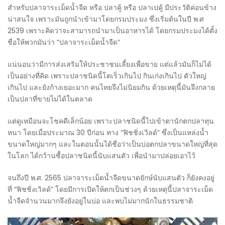
สำหรับปลาจาระเม็ดน้ำจืด หรือ ปลาคู้ หรือ ปลาเปคู้ มีประวัติค่อนข้าง
น่าสนใจ เพราะมันถูกนำเข้ามาโดยกรมประมง ซึ่งเริ่มต้นในปี พ.ศ
2539 เพราะคิดว่าจะสามารถนำมาเป็นอาหารได้ โดยกรมประมงได้ตั้ง
ชื่อให้พวกมันว่า “ปลาจาระเม็ดน้ำจืด”
แน่นอนว่ามีการส่งเสริมให้ประชาชนเลี้ยงเพื่อขาย แต่แล้วมันก็ไม่ได้
เป็นอย่างที่คิด เพราะปลาชนิดนี้โตเร็วเกินไป กินเก่งเกินไป ตัวใหญ่
เกินไป และยังก้างเยอะมาก คนไทยจึงไม่นิยมกิน ด้วยเหตุนี้มันจึงกลาย
เป็นปลาที่ขายไม่ได้ในตลาด
แต่ดูเหมือนจะโชคดีเล็กน้อย เพราะปลาชนิดนี้ไปเข้าตานักตกปลาทุน
หนา โดยเมื่อประมาณ 30 ปีก่อน ทาง “ฟิชชิ่งเวิลด์” ซึ่งเป็นแหล่งน้ำ
ขนาดใหญ่มากๆ และในตอนนั้นได้ชื่อว่าเป็นบ่อตกปลาขนาดใหญ่ที่สุด
ในโลก ได้กว้านซื้อปลาชนิดนี้นับแสนตัว เพื่อนำมาปล่อยเอาไว้
จนถึงปี พ.ศ. 2565 ปลาจาระเม็ดน้ำจืดขนาดยักษ์นับแสนตัว ก็ยังคงอยู่
ที่ “ฟิชชิ่งเวิลด์” โดยมีการเปิดให้ตกเป็นช่วงๆ ด้วยเหตุนี้ปลาจาระเม็ด
น้ำจืดจำนวนมากจึงยังอยู่ในบ่อ และพบไม่มากนักในธรรมชาติ