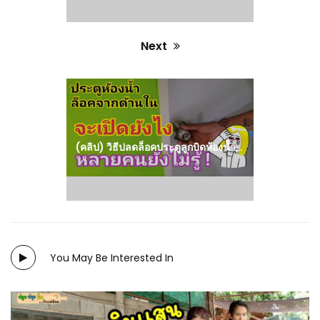
Next
Next
post:
(คลิป) วิธีปลดล็อคประตูลูกบิดห้องน้ำ How to unlock the knob key
You May Be Interested In