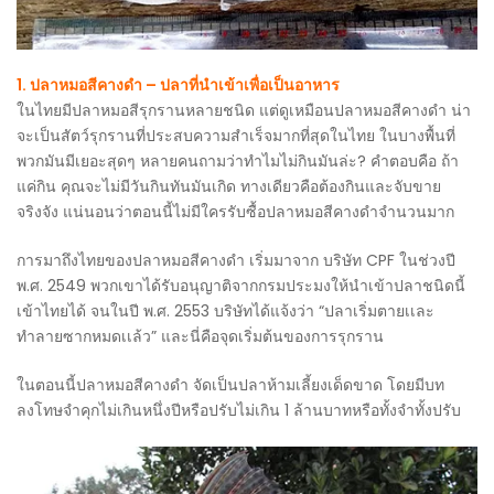
1. ปลาหมอสีคางดำ – ปลาที่นำเข้าเพื่อเป็นอาหาร
ในไทยมีปลาหมอสีรุกรานหลายชนิด แต่ดูเหมือนปลาหมอสีคางดำ น่า
จะเป็นสัตว์รุกรานที่ประสบความสำเร็จมากที่สุดในไทย ในบางพื้นที่
พวกมันมีเยอะสุดๆ หลายคนถามว่าทำไมไม่กินมันล่ะ? คำตอบคือ ถ้า
แค่กิน คุณจะไม่มีวันกินทันมันเกิด ทางเดียวคือต้องกินและจับขาย
จริงจัง แน่นอนว่าตอนนี้ไม่มีใครรับซื้อปลาหมอสีคางดำจำนวนมาก
การมาถึงไทยของปลาหมอสีคางดำ เริ่มมาจาก บริษัท CPF ในช่วงปี
พ.ศ. 2549 พวกเขาได้รับอนุญาติจากกรมประมงให้นำเข้าปลาชนิดนี้
เข้าไทยได้ จนในปี พ.ศ. 2553 บริษัทได้แจ้งว่า “ปลาเริ่มตายเเละ
ทำลายซากหมดเเล้ว” และนี่คือจุดเริ่มต้นของการรุกราน
ในตอนนี้ปลาหมอสีคางดำ จัดเป็นปลาห้ามเลี้ยงเด็ดขาด โดยมีบท
ลงโทษจำคุกไม่เกินหนึ่งปีหรือปรับไม่เกิน 1 ล้านบาทหรือทั้งจำทั้งปรับ