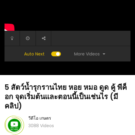
More Videos
Auto Next
5 สัตว์น้ำรุกรานไทย หอย หมอ ดูด คู้ พีค็
อก จุดเริ่มต้นและตอนนี้เป็นเช่นไร (มี
คลิป)
วีดีโอ เกษตร
(คลิป) ปลูกฝรั่งหงเป่าสือ 6 เดือน เห็นเงินแสน
(คลิป) ส
ฝรั่งสร้างอาชีพพารวย
3088 Videos
วีดีโอ เ