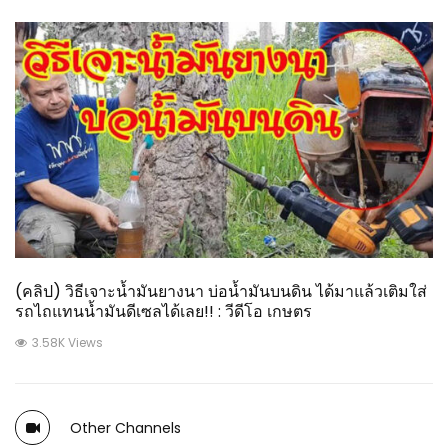
(คลิป) วิธีเจาะน้ำมันยางนา บ่อน้ำมันบนดิน ได้มาแล้วเติมใส่
รถไถแทนน้ำมันดีเซลได้เลย!! : วีดีโอ เกษตร
3.58K Views
Other Channels