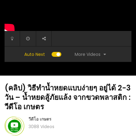
More Videos
Auto Next
(คลิป) วิธีทำน้ำหยดแบบง่ายๆ อยู่ได้ 2-3
วัน – น้ำหยดสู้ภัยแล้ง จากขวดพลาสติก :
วีดีโอ เกษตร
วีดีโอ เกษตร
า ใช้แทน
(คลิป) สร้างรถฉีดพ่นบังคับวิทยุ ให้ทำงานแทน
(คลิป) เล
3088 Videos
มนุษย์ : วีดีโอ เกษตร
ปลาช่อนโ