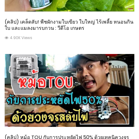
(คลิป) เคล็ดลับ! พืชผักงามใบเขียว ใบใหญ่ ไร้เพลี้ย หนอนกิน
ใบ และแมลงมารบกวน : วีดีโอ เกษตร
4.90K Views
(คลิป) หม้อ TOU กับการประหยัดไฟ 50% ด้วยเทคนิควงจร