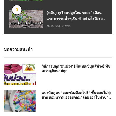
3
(คลิป) ทุเรียนปลูกใหม่ ระยะ 1 เดือน
แรก การรดน้ำทุเรีน ทำอย่างไรถึงรอด
คลิปนี้มีคำตอบ
15.65K Views
บทความแนะนำ
วิธีการปลูก ‘มันม่วง’ (มันเทศญี่ปุ่นสีม่วง) พืช
เศรษฐกิจน่าปลูก
แบ่งปันสูตร “ลอดช่องสิงคโปร์” ขั้นตอนไม่ยุ่ง
ยาก หอมหวาน อร่อยกลมกล่อม เอาไปทำขาย
ได้เลย