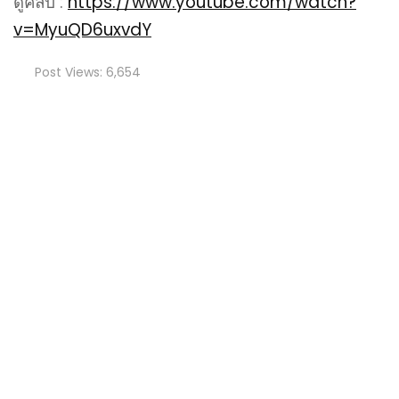
ดูคลิป :
https://www.youtube.com/watch?
v=MyuQD6uxvdY
Post Views:
6,654