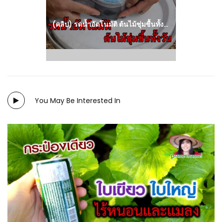
(คลิป) รดน้ำอัตโนมัติ ต้นไม้ชุ่มชื้นทั้งวัน – น้ำหยดสู้ภัยแล้ง จากขวดพลาสติก : วีดีโอ เกษตร
You May Be Interested In