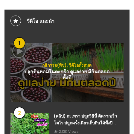
วีดีโอ แนะนำ
1
กสิกรรม(พืช)
,
วีดีโอทั้งหมด
ปลูกต้นหอมในตะกร้า ดูแลง่าย มีกินตลอด
ทั้งปี
2
(คลิป) กะเพรา ปลูกวิธีนี้ ติดรากเร็ว
โตไว ปลูกครั้งเดียวเก็บกินได้ทั้งปี :
วีดีโอ เกษตร
2.13K Views