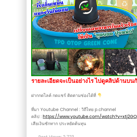
รายละเอียดจะเป็นอย่างไร ไปดูคลิปด้านบนก
ฝากกดไลค์ กดแชร์ ติดตามช่องได้ที่
ที่มา Youtube Channel : วิถีไทย p.channel
คลิป :
https://www.youtube.com/watch?v=xtj2GQ
เสียเงินซักทาก ประหยัดต้นทุน
Post Views:
2,723