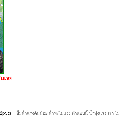
ันเลย
2pSts
– ปั้มน้ำแรงดันน้อย น้ำพุ่งไม่แรง ทำแบบนี้ น้ำพุ่งแรงมาก ไม่