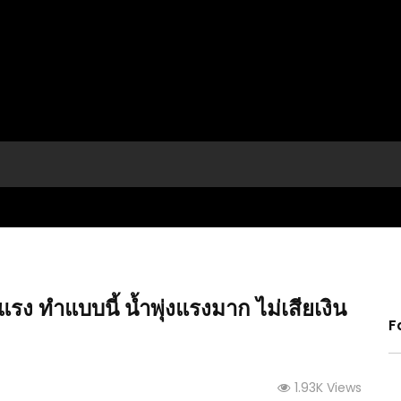
่แรง ทำแบบนี้ น้ำพุ่งแรงมาก ไม่เสียเงิน
F
กษตร
(คลิป) 10 อันดับ ผักปลูกง่าย ขายเร็ว รวยไว : วีดีโอ
(คลิป)
1.93K Views