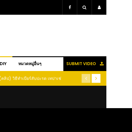
+DIY
หมวดหมู่อื่นๆ
SUBMIT VIDEO
ู้แล้วจะหนาว!! หัวเดียว สูตรกำจัดเพลี้ย มด
(คลิป) ปลูกทุเรียนง่ายๆ ปลูกแบ
อนแมลง หนีกระเจิงทั้งสวน ลองทำดูสิ
ต้นคู่ แบบเสียบยอ