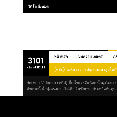
Skip
วีดีโอ ทั้งหมด
to
content
หน้าแรก
บทความ เกษตร
กส
3101
NEW ARTICLES
 การปลูกแคนตาลูปในถัง จะได้ผลลูก
(คลิป) วิธีทำไวน์สับปะรด Pineap
าดนี้ I didn’t expect that
Home
»
Videos
»
(คลิป) ปั้มน้ำแรงดันน้อย น้ำพุ่งไม่แรง
loupe in a barrel would yield
ทำแบบนี้ น้ำพุ่งแรงมาก ไม่เสียเงินซักทาก ประหยัดต้นทุน
large and sweet fruit