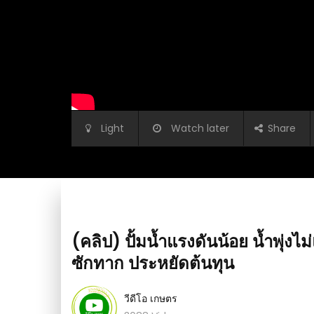
Light
Watch later
Share
(คลิป) ปั้มน้ำแรงดันน้อย น้ำพุ่งไม
ซักทาก ประหยัดต้นทุน
วีดีโอ เกษตร
าพถ่านเป็นอย่างไร :
(คลิป) วิธีทำหัวโยกน้ำบาดาลด้วยมือ : วีดีโอ เ