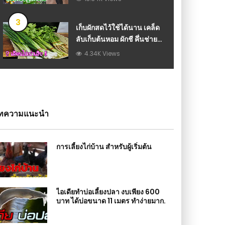
เกษตร
3
เก็บผักสดไว้ใช้ได้นาน เคล็ด
ลับเก็บต้นหอม ผักชี คึ่นช่าย
เก็บแบบนี้ 2 เดือนก็ไม่เน่า
4.34K Views
เสีย!!
ทความแนะนำ
การเลี้ยงไก่บ้าน สำหรับผู้เริ่มต้น
ไอเดียทำบ่อเลี้ยงปลา งบเพียง 600
บาท ได้บ่อขนาด 11 เมตร ทำง่ายมาก.