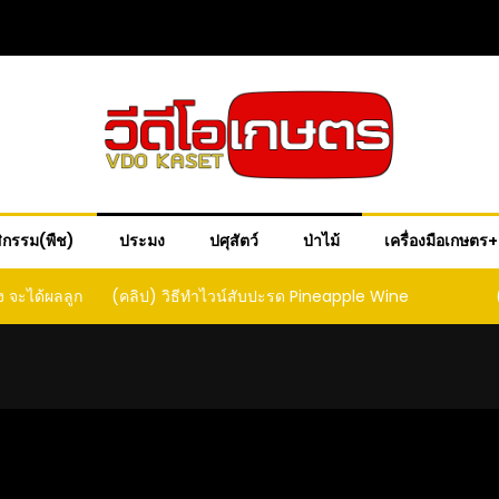
ิกรรม(พืช)
ประมง
ปศุสัตว์
ป่าไม้
เครื่องมือเกษตร
ple Wine
(คลิป) วิธีทำเบียร์สับปะรด เทปาเช่
(คลิป) ร
หน