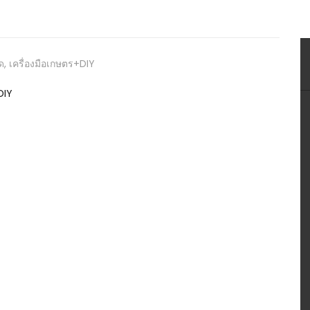
เกษตร
สวนต้น
ก้อยพา
มด
,
เครื่องมือเกษตร+DIY
DIY