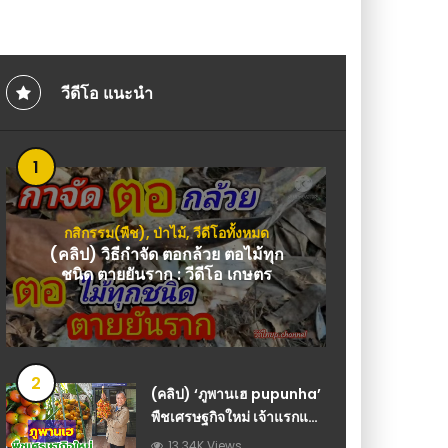
อวบขาวกอใหญ่มีพื้นที่น้อยปลูกเป็นอาชีพ แม่
ทำ : วีดีโอ เกษตร
วีดีโอ แนะนำ
1
กสิกรรม(พืช)
,
ป่าไม้
,
วีดีโอทั้งหมด
(คลิป) วิธีกำจัด ตอกล้วย ตอไม้ทุก
ชนิด ตายยันราก : วีดีโอ เกษตร
2
(คลิป) ‘ภูพานเฮ pupunha’
พืชเศรษฐกิจใหม่ เจ้าแรกและ
เจ้าเดียวในไทย : วีดีโอ
13.34K Views