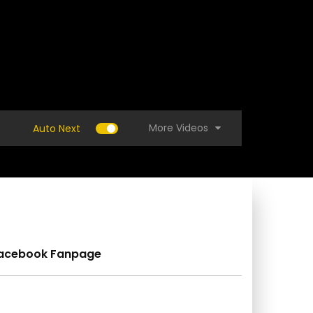
More Videos
Auto Next
acebook Fanpage
 ง่ายจัง!! เคล็ดลับ 2 วิธีปลูกตะไคร้สูตรเจ้าของ
ระบบน้ำหยดแบบไส้ตะเก