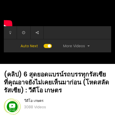
More Videos
Auto Next
(คลิป) 6 สุดยอดแบรน์รถบรรทุกรัสเซีย
ที่คุณอาจยังไม่เคยเห็นมาก่อน (โหดสลัด
รัสเซีย) : วีดีโอ เกษตร
วีดีโอ เกษตร
พลู พลู
(คลิป) ตะลึงแชร์!!! มด แมลงศัตรูพืช กระเจิง สุด
(คลิป) ร
3088 Videos
จัด ปลอดสารพิษ : วีดีโอ เกษตร