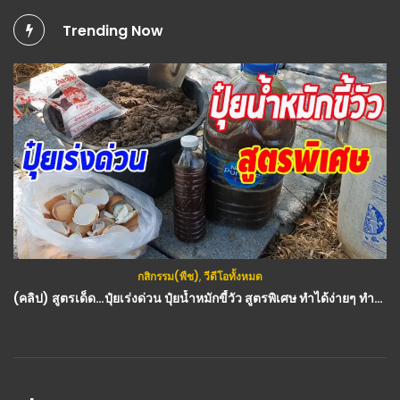
Trending Now
กสิกรรม(พืช)
,
วีดีโอทั้งหมด
(คลิป) สูตรเด็ด…ปุ๋ยเร่งด่วน ปุ๋ยน้ำหมักขี้วัว สูตรพิเศษ ทำได้ง่ายๆ ทำปุ๋ยไว้ใช้เอง