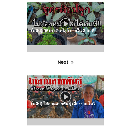
Previous
post:
(คลิป) วิธีปรุงดินปลูก ภายใน 3 นาที ไม่ต้องหมัก สามารถใช้ได้เลย ผักโตเร็วใบใหญ่ : วีดีโอ เกษตร
Next
Next
post:
(คลิป) ไก่สามสายพันธุ์ เลี้ยงง่าย โตไว 60 วัน จับขๅย : วีดีโอ เกษตร