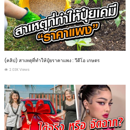
(คลิป) สาเหตุที่ทำให้ปุ๋ยราคาแพง : วีดีโอ เกษตร
2.03K Views