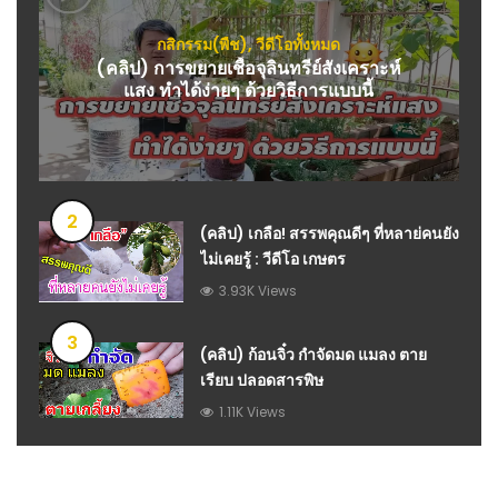
กสิกรรม(พืช)
,
วีดีโอทั้งหมด
(คลิป) การขยายเชื้อจุลินทรีย์สังเคราะห์
แสง ทำได้ง่ายๆ ด้วยวิธีการแบบนี้
2
(คลิป) เกลือ! สรรพคุณดีๆ ที่หลาย่คนยัง
ไม่เคยรู้ : วีดีโอ เกษตร
3.93K Views
3
(คลิป) ก้อนจิ๋ว กำจัดมด แมลง ตาย
เรียบ ปลอดสารพิษ
1.11K Views