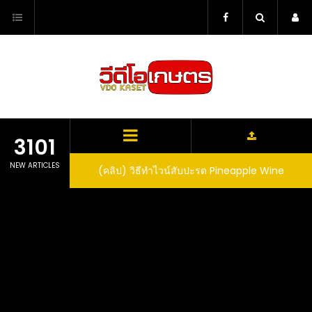
Skip
to
content
3101
NEW ARTICLES
ตาลูปในถัง จะได้ผล
(คลิป) วิธีทำไวน์สับปะรด Pineapple Wine
dn’t expect that
arrel would yield
eet fruit