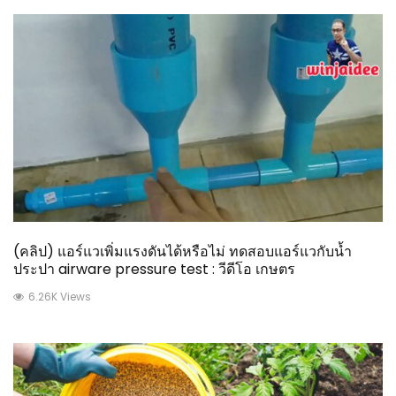
(คลิป) แอร์แวเพิ่มแรงดันได้หรือไม่ ทดสอบแอร์แวกับน้ำ
ประปา airware pressure test : วีดีโอ เกษตร
6.26K Views