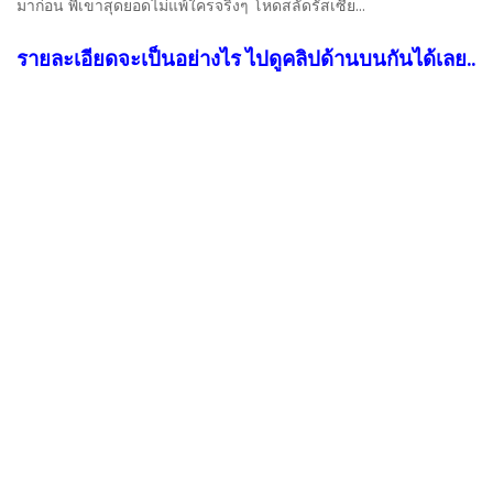
มาก่อน พี่เขาสุดยอดไม่แพ้ใครจริงๆ โหดสลัดรัสเซีย…
รายละเอียดจะเป็นอย่างไร ไปดูคลิปด้านบนกันได้เลย..