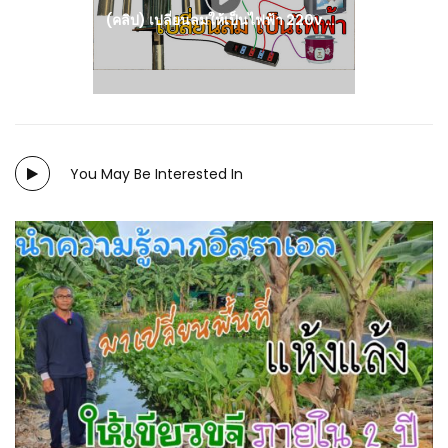
(คลิป) เปลี่ยนลมให้เป็นไฟฟ้า 220v ด้วยเครื่องกำเนิดไฟฟ้ากังหันลม : วีดีโอ เกษตร
You May Be Interested In