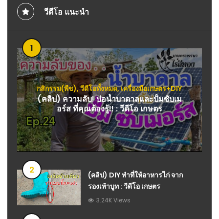
วีดีโอ แนะนำ
1
กสิกรรม(พืช)
,
วีดีโอทั้งหมด
,
เครื่องมือเกษตร+DIY
(คลิป) ความลับ! บ่อน้ำบาดาลและปั้มซับเม
อร์ส ที่คุณต้องรู้!! : วีดีโอ เกษตร
2
(คลิป) DIY ทำที่ให้อาหารไก่ จาก
รองเท้าบูท : วีดีโอ เกษตร
3.24K Views