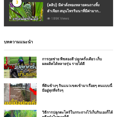
3
(คลิป) มีค่าดั่งทองหลายคนถางทิ้ง
ลำเจียก สมุนไพรริมนาที่มีค่ามาก
สรรพคุณดีมากๆ : วีดีโอ เกษตร
1.89K Views
บทความแนะนำ
การกุยช่าย พืชสองสี ปลูกครั้งเดียว เก็บ
ผลผลิตได้หลายรุ่น รายได้ดี
ที่ดินข้างๆ กินแนวเขตเข้ามาเรื่อยๆ คนแบบนี้
มีอยู่ทุกที่จริงๆ
วิธีการปลูกตะไคร้ในกระถางไว้เก็บกินเองก็ได้
หรือนำไปขายก็ดี