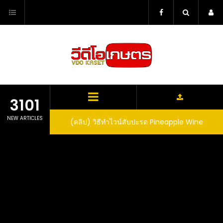
Skip
to
content
3101
NEW ARTICLES
ตาลูปในถัง จะได้ผล
(คลิป) วิธีทำไวน์สับปะรด Pineapple Wine
dn’t expect that
arrel would yield
eet fruit