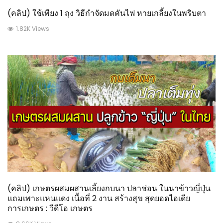
(คลิป) ใช้เพียง 1 ถุง วิธีกำจัดมดคันไฟ หายเกลี้ยงในพริบตา
1.82K Views
(คลิป) เกษตรผสมผสานเลี้ยงกบนา ปลาช่อน ในนาข้าวญี่ปุ่น
แถมเพาะแหนแดง เนื้อที่ 2 งาน สร้างสุข สุดยอดไอเดีย
การเกษตร : วีดีโอ เกษตร