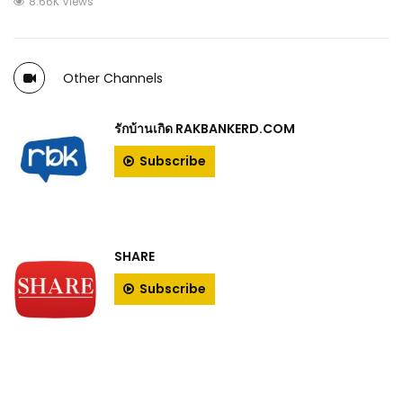
8.66K Views
Other Channels
รักบ้านเกิด RAKBANKERD.COM
Subscribe
SHARE
Subscribe