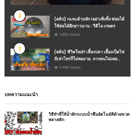
2
(คลิป) กะทะด้ามหัก !อย่าเพิ่งทิ้ง ซ่อมได้
ใช้ต่อได้อีกยาวนาน : วีดีโอ เกษตร
1.85K Views
3
(คลิป) ชีวิตใหม่!! เลี้ยงปลา เลี้ยงเป็ดไข่
มีเท่าไหร่ก็ไม่พอvาย..จากคนไม่เคยทำ
เกษตรมาก่อน : วีดีโอ เกษตร
3.46K Views
บทความแนะนำ
วิธีทำที่ให้น้ำผักระบบน้ำซึมอัตโนมัติด้วยขวด
พลาสติก