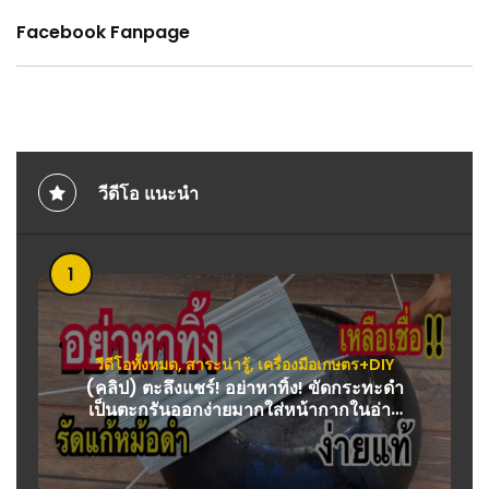
Facebook Fanpage
วีดีโอ แนะนำ
1
วีดีโอทั้งหมด
,
สาระน่ารู้
,
เครื่องมือเกษตร+DIY
(คลิป) ตะลึงแชร์! อย่าหาทิ้ง! ขัดกระทะดำ
เป็นตะกรันออกง่ายมากใส่หน้ากากในอ่าง
ประหยัดเงินใช้ได้จริง : วีดีโอ เกษตร