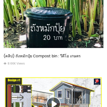
(คลิป) ถังหมักปุ๋ย Compost bin : วีดีโอ เกษตร
8.66K Views