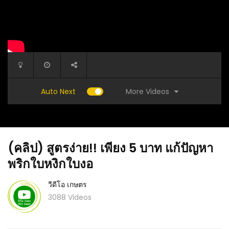
More Videos
Auto Next
(คลิป) สูตรง่าย!! เพียง 5 บาท แก้ปัญหา
พริกใบหงิกใบงอ
วีดีโอ เกษตร
3088 Videos
เครื่อง
(คลิป) เตาเผาถ่านสุดทึ่ง ทำครั้งเดียวเผาได้ 10 ปี :
(คลิป) กา
วีดีโอ เกษตร
ออกดอกแล
เกษตร