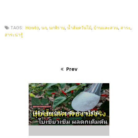
TAGS:
Howto
,
นก
,
นกพิราบ
,
น้ำส้มควันไม้
,
บ้านและสวน
,
สาระ
,
สาระน่ารู้
Prev
Previous
post:
(คลิป) สูตรปุ๋ยบำรุงพืช ทำง่ายใช้ได้เลย พืชใบเขียวเข็ม ผลดกเต็มต้น