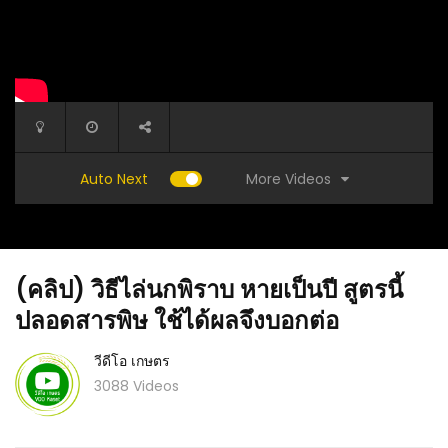
More Videos
Auto Next
(คลิป) วิธีไล่นกพิราบ หายเป็นปี สูตรนี้
ปลอดสารพิษ ใช้ได้ผลจึงบอกต่อ
วีดีโอ เกษตร
3088 Videos
ะเทศไทย
(คลิป) ต้องแบบนี้สิ กับผู้ใหญ่บ้านสาวสวยคนนี้
(คลิป) DI
เปลี่ยนที่นาพ่อแม่มาขุดโคกหนองนาเพื่อทำเป็น
ง่ายๆ ไ
แบบอย่างให้ประชาชน : วีดีโอ เกษตร
incubato