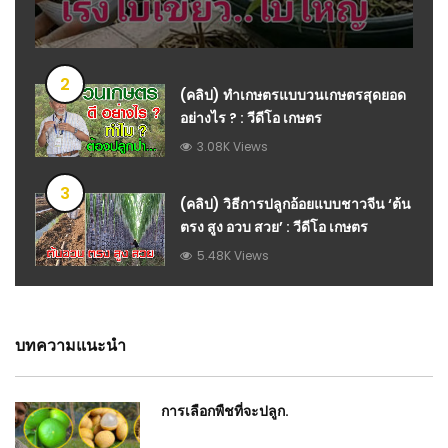
2
(คลิป) ทำเกษตรแบบวนเกษตรสุดยอด
อย่างไร ? : วีดีโอ เกษตร
3.08K Views
3
(คลิป) วิธีการปลูกอ้อยแบบชาวจีน ‘ต้น
ตรง สูง อวบ สวย’ : วีดีโอ เกษตร
5.48K Views
บทความแนะนำ
การเลือกพืชที่จะปลูก.