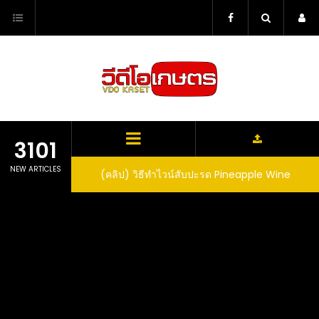
Skip
to
content
3101
NEW ARTICLES
ตาลูปในถัง จะได้ผล
(คลิป) วิธีทำไวน์สับปะรด Pineapple Wine
dn’t expect that
arrel would yield
eet fruit