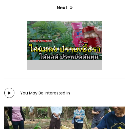
Next
Next
post:
(คลิป) วิธีทำน้ำยาไล่แมลง ปราบเชื้อรา แรงดี ปลอดสารพิษ ประหยัดต้นทุน
You May Be Interested In