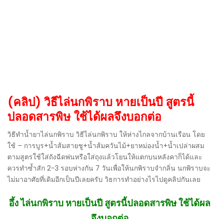
(คลิป) วิธีไล่นกพิราบ หายเป็นปี สูตรนี้
ปลอดสารพิษ ใช้ได้ผลจึงบอกต่อ
วิธีทำน้ำยาไล่นกพิราบ วิธีไล่นกพิราบ ให้ห่างไกลจากบ้านเรือน โดย
ใช้ – การบูร+น้ำส้มสายชู+น้ำส้มควันไม้+ยาหม่องน้ำ+น้ำเปล่าผสม
ตามสูตรใช้ใส่ถังฉีดพ่นหรือใส่ถุงแล้วโยนให้แตกบนหลังคาก็ได้และ
ควรทำซ้ำสัก 2-3 รอบห่างกัน 7 วันเพื่อให้นกพิราบจำกลิ่น นกพิราบจะ
ไม่มาอาศัยที่เดิมอีกเป็นปีเลยครับ วิธการทำอย่างไรไปดูคลิปกันเลย
อึ้ง ไล่นกพิราบ หายเป็นปี สูตรนี้ปลอดสารพิษ ใช้ได้ผล
จึงบอกต่อ