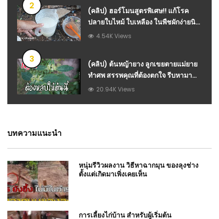
2
(คลิป) ฮอร์โมนสูตรพิเศษ!! แก้โรค
ปลายใบไหม้ ใบเหลือง ในพืชผักง่ายนิด
เดียว ทำให้พืชโตเร็วแข็งแรง สาคู
4.54K Views
channel : วีดีโอ เกษตร
3
(คลิป) ต้นหญ้ายาง ลูกเขยตายแม่ยาย
ทำศพ สรรพคุณที่ต้องตกใจ รีบหามา
ปลูกด่วนเลย : สมุนไพร วีดีโอ เกษตร
20.94K Views
บทความแนะนำ
หนุ่มรีวิวผลงาน วิธีหาฉากมุน ของลุงช่าง
ตั้งแต่เกิดมาเพิ่งเคยเห็น
การเลี้ยงไก่บ้าน สำหรับผู้เริ่มต้น