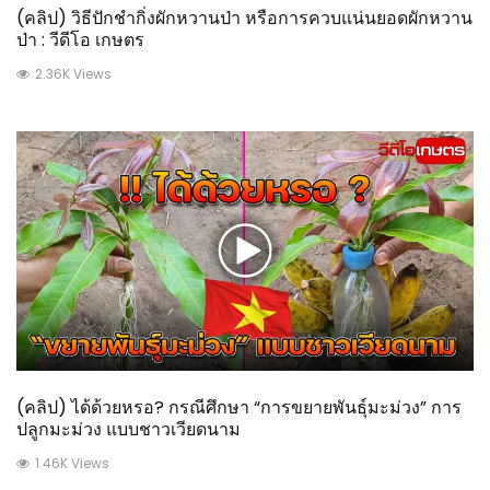
(คลิป) วิธีปักชำกิ่งผักหวานป่า หรือการควบแน่นยอดผักหวาน
ป่า : วีดีโอ เกษตร
2.36K Views
(คลิป) ได้ด้วยหรอ? กรณีศึกษา “การขยายพันธุ์มะม่วง” การ
ปลูกมะม่วง แบบชาวเวียดนาม
1.46K Views