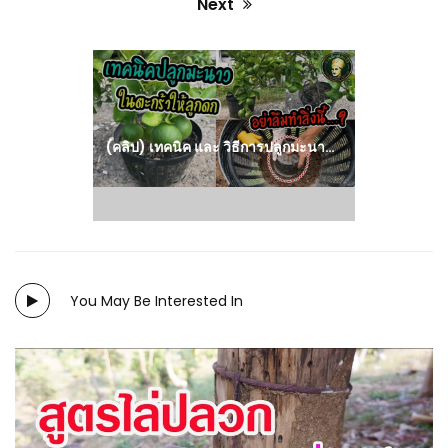
Next
Next
post:
(คลิป) เทคนิค และ วิธีการปลูกมะนาวในตะกร้า ให้ ติดดอก ออกผล ลูกดกตลอดทั้งปี
You May Be Interested In