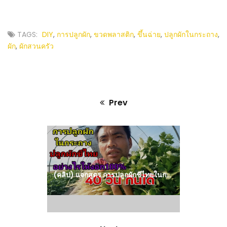
TAGS:
DIY
,
การปลูกผัก
,
ขวดพลาสติก
,
ขึ้นฉ่าย
,
ปลูกผักในกระถาง
,
ผัก
,
ผักสวนครัว
Prev
Previous
post:
(คลิป) แจกสูตร การปลูกผักชีไทยในกระถาง ให้งอก 100% ปลูกกินก็ได้ปลูกขายก็รวย