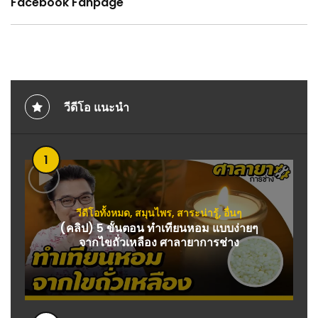
Facebook Fanpage
วีดีโอ แนะนำ
1
วีดีโอทั้งหมด
,
สมุนไพร
,
สาระน่ารู้
,
อื่นๆ
(คลิป) 5 ขั้นตอน ทำเทียนหอม แบบง่ายๆ
จากไขถั่วเหลือง ศาลายาการช่าง