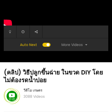
More Videos
Auto Next
(คลิป) วิธีปลูกขึ้นฉ่าย ในขวด DIY โดย
ไม่ต้องรดน้ำบ่อย
วีดีโอ เกษตร
3088 Videos
2 ห้อง
(คลิป) 
(คลิป) สูตรไล่ยุง มด แมลงไม่ใช้สารเคมีไม่มีสาร
ราคาเท่า
พิษ : วีดีโอ เกษตร