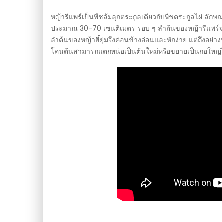
หญ้ารีแพร์เป็นพืชล้มลุกตระกูลเดียวกับพืชตระกูลไผ่ ลั
ประมาณ 30-70 เซนติเมตร รอบ ๆ ลำต้นของหญ้ารีแพร์จะถูก
ลำต้นของหญ้าฮี๋ยุ่มจึงค่อนข้างอ่อนและหักง่าย แต่ถึงอย่า
โคนต้นสามารถแตกหน่อเป็นต้นใหม่หรือขยายเป็นกอใหญ่ไ