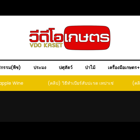
ิกรรม(พืช)
ประมง
ปศุสัตว์
ป่าไม้
เครื่องมือเกษตร
ple Wine
(คลิป) วิธีทำเบียร์สับปะรด เทปาเช่
(คลิป) ร
หน