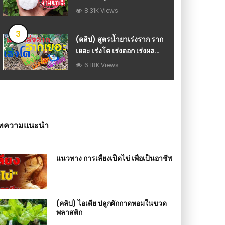
แรงทำแบบนี้งามจนได้ขาย
8.31K Views
3
(คลิป) สูตรน้ำยาเร่งราก ราก
เยอะ เร่งโต เร่งดอก เร่งผล
‘แบบสุดจัด’ : วีดีโอ เกษตร
6.18K Views
ทความแนะนำ
แนวทาง การเลี้ยงเป็ดไข่ เพื่อเป็นอาชีพ
(คลิป) ไอเดีย ปลูกผักกาดหอมในขวด
พลาสติก