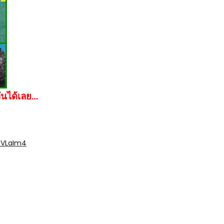
ันได้เลย…
bVLaIm4