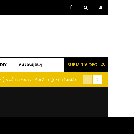
+DIY
หมวดหมู่อื่นๆ
SUBMIT VIDEO
ู้แล้วจะหนาว!! หัวเดียว สูตรกำจัดเพลี้ย มด
(คลิป) ปลูกทุเรียนง่ายๆ ปลูกแบ
อนแมลง หนีกระเจิงทั้งสวน ลองทำดูสิ
ต้นคู่ แบบเสียบยอ