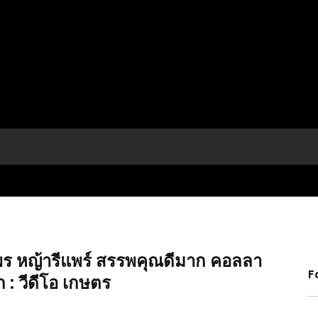
พร หญ้ารีแพร์ สรรพคุณดีมาก คอลลา
F
: วีดีโอ เกษตร
(คลิป)