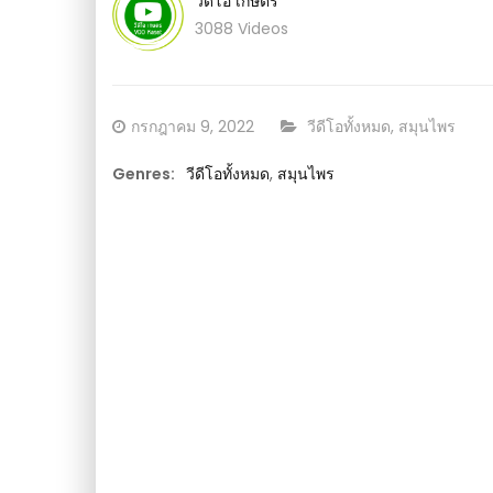
วีดีโอ เกษตร
ปลูกต้นกล้าผัก – สูง
(คลิป) อัปเดทปลูกโคโลคาเซีย แบบในน้ำ vs บ
แบบไหนดีกว่ากัน โตไว รากบึม ไหลดก : วีดีโอ 
3088 Videos
Posted
CATEGORY:
กรกฎาคม 9, 2022
วีดีโอทั้งหมด
,
สมุนไพร
on
Genres:
วีดีโอทั้งหมด
,
สมุนไพร