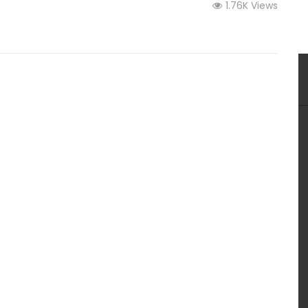
นดิน
(คลิป) ปุ๋ยชั้นเลิศ! ต้องร้องว้าว ใช้แล้วพริกงามยกสวน
1.76K Views
เกษตร
พริกโตไว ออกดอก ผลดก จนตะลึง : วีดีโอ เกษตร