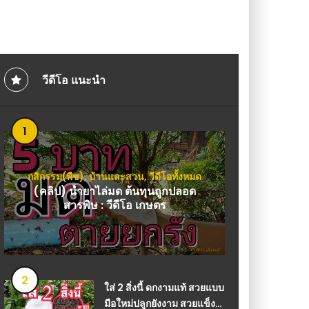
(คลิป) เคล็ดลับ วิธีรัก
สาเหตุที่ทำให้เกิดเล็บข
วีดีโอ แนะนำ
1
กสิกรรม(พืช)
,
บ้านและสวน
,
วีดีโอทั้งหมด
(คลิป) น้ำยาไล่มด ต้นทุนถูกปลอด
สารพิษ : วีดีโอ เกษตร
2
ใส่ 2 สิ่งนี้ ดกงามแท้ สวยแบบ
มือใหม่ปลูกยังงาม สวยแข็ง