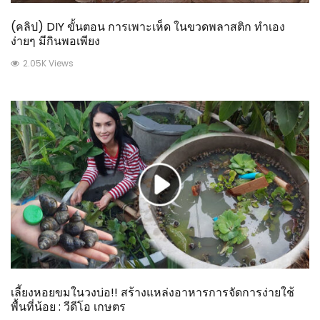
(คลิป) DIY ขั้นตอน การเพาะเห็ด ในขวดพลาสติก ทำเอง
ง่ายๆ มีกินพอเพียง
2.05K Views
เลี้ยงหอยขมในวงบ่อ!! สร้างแหล่งอาหารการจัดการง่ายใช้
พื้นที่น้อย : วีดีโอ เกษตร