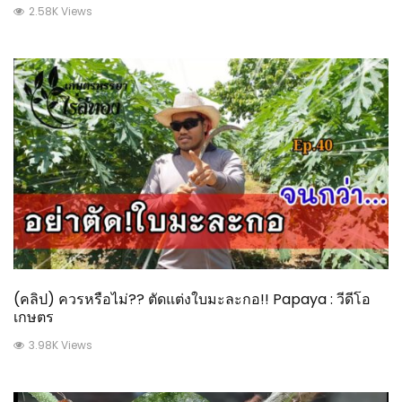
2.58K Views
(คลิป) ควรหรือไม่?? ตัดแต่งใบมะละกอ!! Papaya : วีดีโอ
เกษตร
3.98K Views