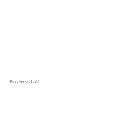
Post Views:
1,594