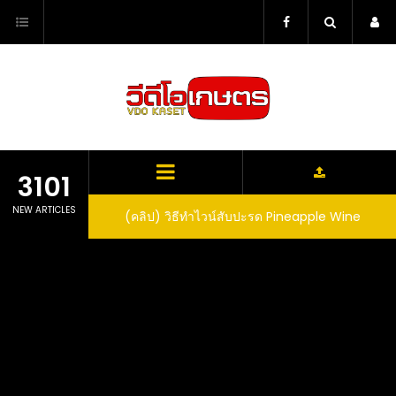
Skip
to
content
3101
NEW ARTICLES
ตาลูปในถัง จะได้ผล
(คลิป) วิธีทำไวน์สับปะรด Pineapple Wine
dn’t expect that
arrel would yield
eet fruit