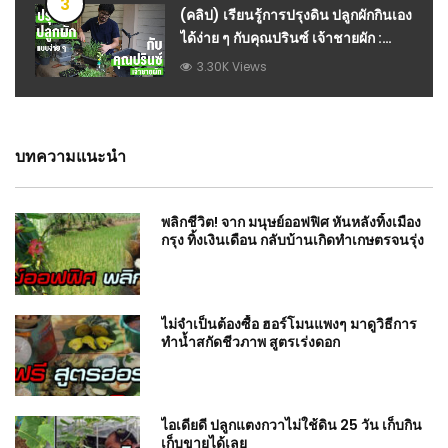
3
(คลิป) เรียนรู้การปรุงดิน ปลูกผักกินเอง
ได้ง่าย ๆ กับคุณปรินซ์ เจ้าชายผัก :
วีดีโอ เกษตร
3.30K Views
บทความแนะนำ
พลิกชีวิต! จาก มนุษย์ออฟฟิศ หันหลังทิ้งเมือง
กรุง ทิ้งเงินเดือน กลับบ้านเกิดทำเกษตรจนรุ่ง
ไม่จำเป็นต้องซื้อ ฮอร์โมนแพงๆ มาดูวิธีการ
ทำน้ำสกัดชีวภาพ สูตรเร่งดอก
ไอเดียดี ปลูกแตงกวาไม่ใช้ดิน 25 วัน เก็บกิน
เก็บขายได้เลย