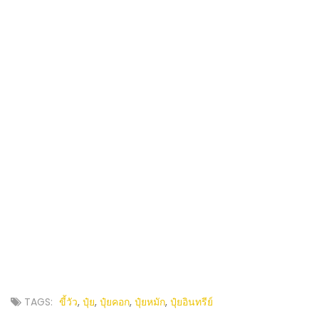
TAGS:
ขี้วัว
,
ปุ๋ย
,
ปุ๋ยคอก
,
ปุ๋ยหมัก
,
ปุ๋ยอินทรีย์