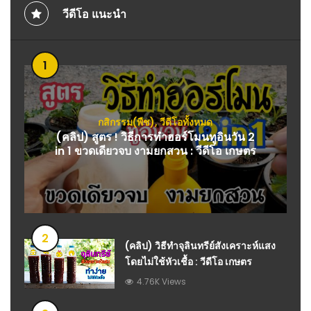
วีดีโอ แนะนำ
1
กสิกรรม(พืช)
,
วีดีโอทั้งหมด
(คลิป) สูตร ! วิธีการทำฮอร์โมนทูอินวัน 2
in 1 ขวดเดียวจบ งามยกสวน : วีดีโอ เกษตร
2
(คลิป) วิธีทำจุลินทรีย์สังเคราะห์แสง
โดยไม่ใช้หัวเชื้อ : วีดีโอ เกษตร
4.76K Views