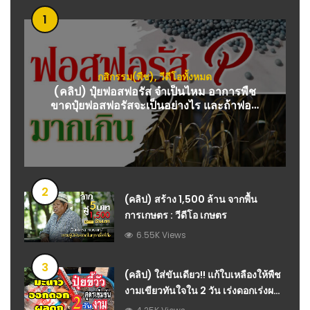
1
กสิกรรม(พืช)
,
วีดีโอทั้งหมด
(คลิป) ปุ๋ยฟอสฟอรัส จำเป็นไหม อาการพืช
ขาดปุ๋ยฟอสฟอรัสจะเป็นอย่างไร และถ้าฟอฟ
อรัสมากเกินไปจะส่งผลเสียอะไรบ้าง : วีดีโอ
เกษตร
2
(คลิป) สร้าง 1,500 ล้าน จากพื้น
การเกษตร : วีดีโอ เกษตร
6.55K Views
3
(คลิป) ใส่ขันเดียว!! แก้ใบเหลืองให้พืช
งามเขียวทันใจใน 2 วัน เร่งดอกเร่งผล
รดได้ทุกวันไม่หมัก แม่ก้อยพาทำ