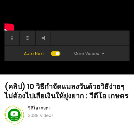
More Videos
Auto Next
(คลิป) 10 วิธีกำจัดแมลงวันด้วยวิธีง่ายๆ
ไม่ต้องไปเสียเงินให้ยุ่งยาก : วีดีโอ เกษตร
วีดีโอ เกษตร
3088 Videos
(คลิป) DIY ใช้ประโยชน์จากขวดพลาสติกเก่า
ตะลึงแชร
เพื่อทำเตาปูน ไอเดียทำเอง จากปูนซีเมนต์ : วีดีโอ
พุ่มแตก
เกษตร
ครบจบ