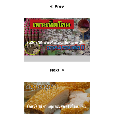
Prev
Previous
post:
(คลิป) วิธีเพาะเห็ดโคน เห็ดปลวก เลียนแบบธรรมชาติ ออก 4 รอบต่อปี : วีดีโอ เกษตร
Next
Next
post:
(คลิป) วิธีทำ หมูกรอบสูตร 1 เนื้อนุ่ม หนังกรอบฟู กรอบนอกนุ่มใน Crispy Pork : กินได้อร่อยด้วย