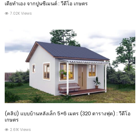
เดียทำเอง จากปูนซีเมนต์ : วีดีโอ เกษตร
7.02K Views
(คลิป) แบบบ้านหลังเล็ก 5×6 เมตร (320 ตารางฟุต) : วีดีโอ
เกษตร
2.61K Views