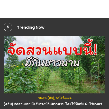
Trending Now
กสิกรรม(พืช)
,
วีดีโอทั้งหมด
(คลิป) จัดสวนแบบนี้! รับรองมีกินยาวนาน โดยใช้พื้นที่แค่ 1 ไร่เองครับ : วีดีโอ เกษตร