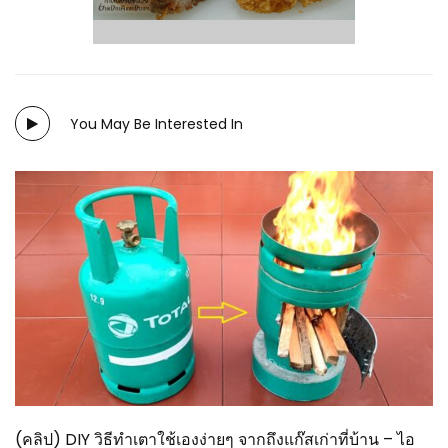
You May Be Interested In
(คลิป) DIY วิธีทำเตาใช้เองง่ายๆ จากถึงแก๊สเก่าที่บ้าน – ไอ