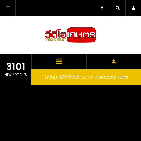
Skip
to
content
3101
NEW ARTICLES
ตาลูปในถัง จะได้ผล
(คลิป) วิธีทำไวน์สับปะรด Pineapple Wine
dn’t expect that
arrel would yield
eet fruit