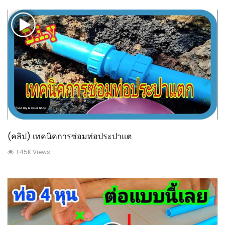
(คลิป) เทคนิคการซ่อมท่อประปาแต
1.45K Views