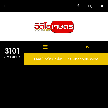
Skip
to
content
3101
NEW ARTICLES
ตาลูปในถัง จะได้ผล
(คลิป) วิธีทำไวน์สับปะรด Pineapple Wine
dn’t expect that
arrel would yield
eet fruit