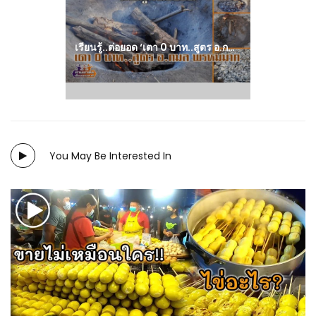
post:
เรียนรู้..ต่อยอด ‘เตา 0 บาท..สูตร อ.กมล พรหมมาก’ ทีมงานไร่เทพพลัง สามอาชีพฯ : วีดีโอ เกษตร
You May Be Interested In