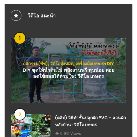
วีดีโอ แนะนำ
1
กสิกรรม(พืช)
,
วีดีโอทั้งหมด
,
เครื่องมือเกษตร+DIY
DIY ชุดให้น้ำต้นไม้ พลังงานฟรี ทุนน้อย ต่อย
อดใช้สอยได้ตามใจ : วีดีโอ เกษตร
2
(คลิป) วิธีทำชั้นปลูกผัก PVC – สวนผัก
หลังบ้าน : วีดีโอ เกษตร
5.91K Views