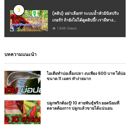
3
(คลิป) อย่าเลือก!! ระบบน้ำหัวมินิสปริง
เกอร์!! ถ้ายังไม่ได้ดูคลิปนี้! เรามีทาง
แก้!! : วีดีโอ เกษตร
1.94K Views
บทความแนะนำ
ไอเดียทำบ่อเลี้ยงปลา งบเพียง 600 บาท ได้บ่อ
ขนาด 11 เมตร ทำง่ายมาก
ปลูกพริกต้องรู้! 10 สายพันธุ์พริก ยอดนิยมที่
ตลาดต้องการ ปลูกแล้วขายได้แน่นอน