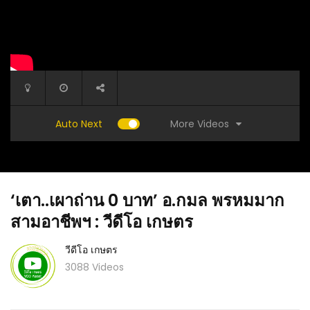
More Videos
Auto Next
‘เตา..เผาถ่าน 0 บาท’ อ.กมล พรหมมาก
สามอาชีพฯ : วีดีโอ เกษตร
วีดีโอ เกษตร
3088 Videos
(คลิป) การปลูกผักไฮโดรโปนิกส์ที่บ้าน – วิธีง่ายๆ
เลี้ยง
(คลิป) ร
สำหรับผู้เริ่มต้น
: วีดีโอ
เพลี้ยห
งามเร่งด