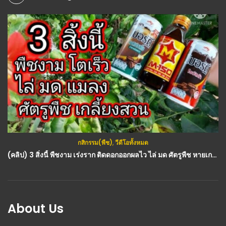
กสิกรรม(พืช)
,
วีดีโอทั้งหมด
(คลิป) 3 สิ่งนี้ พืชงาม เร่งราก ติดดอกออกผลไว ไล่ มด ศัตรูพืช หายเกลี้ยงสุดๆจริงๆ : วีดีโอ เกษตร
About Us