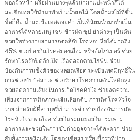
พอกผิวหน้า หรือฝานบางๆแล้วนำมาแปะหน้าก็ได้
มะเขือเทศใช้นำมาทำเป็นน้ำผลไม้ โดยน้ำผลไม้ที่ขึ้น
ชื่อก็คือ น้ำมะเขือเทศดอยคำ เป็นที่นิยมนำมาทำเป็น
อาหารได้หลายเมนู เช่น ข้าวผัด ซุป ยำต่างๆ เป็นต้น
ช่วยใหร่างกายสามารถต่อสู้กับโรคหอบหืดได้มากถึง
45% ช่วยป้องกันโรคสมองเสื่อม หริออัลไซเมอร์ ช่วย
รักษาโรคลักปิดลักเปิด เลือดออกตามไรฟัน ช่วย
ป้องกันการแข็งตัวของหลอดเลือด มะเขือเทศมีฤทธิ์ใน
การช่วยขับปัสสาวะ ช่วยรักษาโรคความดันโลหิตสูง
ช่วยลดความเสี่ยงในการเกิดโรคหัวใจ ช่วยลดความ
เสี่ยงจากการเกิดภาวะเส้นเลือดตีบ การเกิดโรคหัวใจ
วาย สำหรับผู้ที่สูบบุหรี่เป็นประจำ ช่วยป้องกันการเกิด
โรคหัวใจขาดเลือด ช่วยในระบบย่อยในกระเพาะ
อาหารและช่วยในการขับถ่ายอุจจาระได้สะดวก ช่วย
ยับยั้งการเจริญเติบโตของเชื้อรา หรือเชื้อราที่ปาก