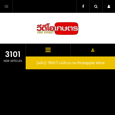
Skip
to
content
3101
NEW ARTICLES
ตาลูปในถัง จะได้ผล
(คลิป) วิธีทำไวน์สับปะรด Pineapple Wine
dn’t expect that
arrel would yield
eet fruit