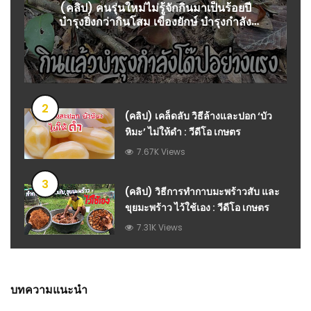
(คลิป) คนรุ่นใหม่ไม่รู้จักกินมาเป็นร้อยปี
บำรุงยิ่งกว่ากินโสม เขืองยักษ์ บำรุงกำลัง
อย่างแรง : สมุนไพร วีดีโอ เกษตร
2
(คลิป) เคล็ดลับ วิธีล้างและปอก ‘บัว
หิมะ’ ไม่ให้ดำ : วีดีโอ เกษตร
7.67K Views
3
(คลิป) วิธีการทำกาบมะพร้าวสับ และ
ขุยมะพร้าว ไว้ใช้เอง : วีดีโอ เกษตร
7.31K Views
บทความแนะนำ