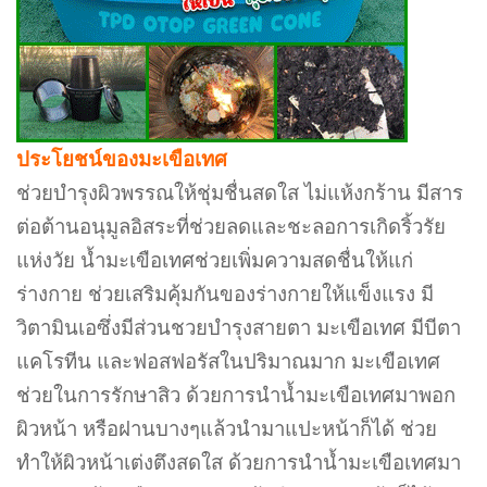
ประโยชน์ของมะเขือเทศ
ช่วยบำรุงผิวพรรณให้ชุ่มชื่นสดใส ไม่แห้งกร้าน มีสาร
ต่อต้านอนุมูลอิสระที่ช่วยลดและชะลอการเกิดริ้วรัย
แห่งวัย น้ำมะเขือเทศช่วยเพิ่มความสดชื่นให้แก่
ร่างกาย ช่วยเสริมคุ้มกันของร่างกายให้แข็งแรง มี
วิตามินเอซึ่งมีส่วนชวยบำรุงสายตา มะเขือเทศ มีบีตา
แคโรทีน และฟอสฟอรัสในปริมาณมาก มะเขือเทศ
ช่วยในการรักษาสิว ด้วยการนำน้ำมะเขือเทศมาพอก
ผิวหน้า หรือฝานบางๆแล้วนำมาแปะหน้าก็ได้ ช่วย
ทำให้ผิวหน้าเต่งตึงสดใส ด้วยการนำน้ำมะเขือเทศมา