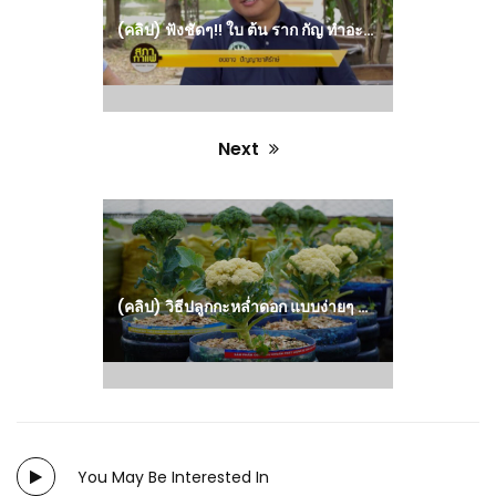
(คลิป) ฟังชัดๆ!! ใบ ต้น ราก กัญ ทำอะไรได้บ้าง : วีดีโอ เกษตร
Next
Next
post:
(คลิป) วิธีปลูกกะหล่ำดอก แบบง่ายๆ – ผักสวนครัว : วีดีโอ เกษตร
You May Be Interested In