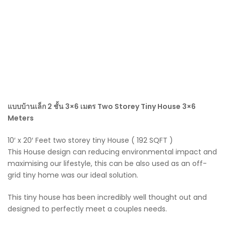
แบบบ้านเล็ก 2 ชั้น 3×6 เมตร Two Storey Tiny House 3×6
Meters
10′ x 20′ Feet two storey tiny House ( 192 SQFT )
This House design can reducing environmental impact and
maximising our lifestyle, this can be also used as an off-
grid tiny home was our ideal solution.
This tiny house has been incredibly well thought out and
designed to perfectly meet a couples needs.