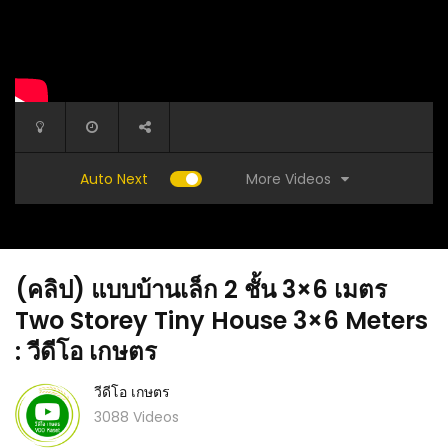
More Videos
Auto Next
(คลิป) แบบบ้านเล็ก 2 ชั้น 3×6 เมตร
Two Storey Tiny House 3×6 Meters
: วีดีโอ เกษตร
วีดีโอ เกษตร
้สิ่งนี้
(คลิป) พยาบาลคนสวย!! ทำเกษตรผสมผสาน
(คลิป) 
3088 Videos
สวยๆ.. กุ้ง หอย ปู ปลา ไก่ กบ ครบวงจรมีทุกอย่าง :
หนอนใยผ
วีดีโอ เกษตร
สวนอินทรี