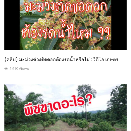
(คลิป) มะม่วงช่วงติดดอกต้องรดน้ำหรือไม่ : วีดีโอ เกษตร
2.61K Views