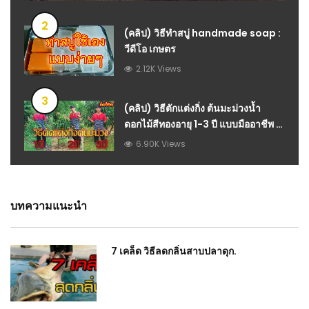
2
(คลิป) วิธีทำสบู่ handmade soap :
วีดีโอ เกษตร
2.12K Views
3
(คลิป) วิธีตักแต่งกิ่ง ต้นมะม่วงน้ำ
ดอกไม้สีทองอายุ 1-3 ปี แบบมืออาชีพ :
วีดีโอ เกษตร
6.90K Views
บทความแนะนำ
7 เคล็ด วิธีลดกลิ่นสาบปลาดุก.