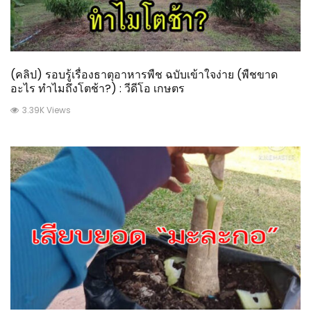
(คลิป) รอบรู้เรื่องธาตุอาหารพืช ฉบับเข้าใจง่าย (พืชขาด
อะไร ทำไมถึงโตช้า?) : วีดีโอ เกษตร
3.39K Views