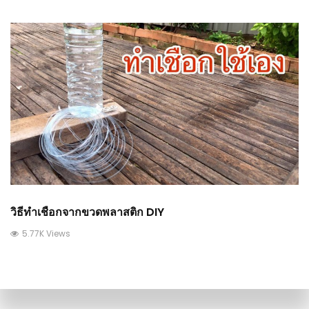
วิธีทำเชือกจากขวดพลาสติก DIY
5.77K Views