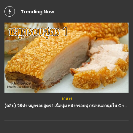
Trending Now
อาหาร
สมุนไพร
(คลิป) วิธีทำ หมูกรอบสูตร 1 เนื้อนุ่ม หนังกรอบฟู กรอบนอกนุ่มใน Crispy Pork : กินได้อร่อยด้วย
(คลิป) กินมังคุด อย่าทิ้งเปลือก!! หลายคนพลาดสิ่งดีๆมาตลอดฃีวิต Nava DIY : วีดีโอ เกษตร