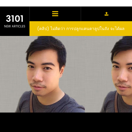
3101
NEW ARTICLES
(คลิป) ไม่คิดว่า การปลูกแคนตาลูปในถัง จะได้ผล
(คลิป) วิธีทำไวน์สับปะรด Pineapple Wine
ลูกโตและหวานขนาดนี้ I didn’t expect that
growing cantaloupe in a barrel would yield
such large and sweet fruit