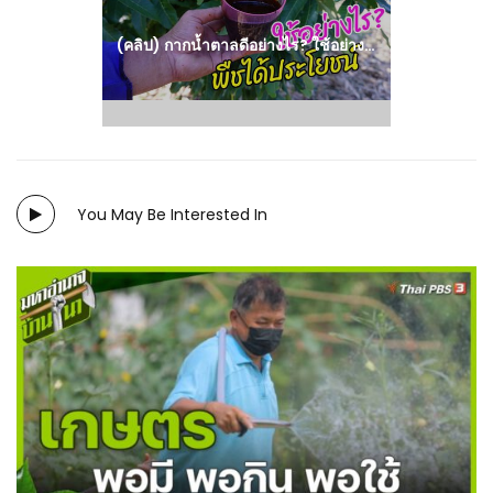
(คลิป) กากน้ำตาลดีอย่างไร? ใช้อย่างไรพืชได้ประโยชน์สุด? : วีดีโอ เกษตร
You May Be Interested In