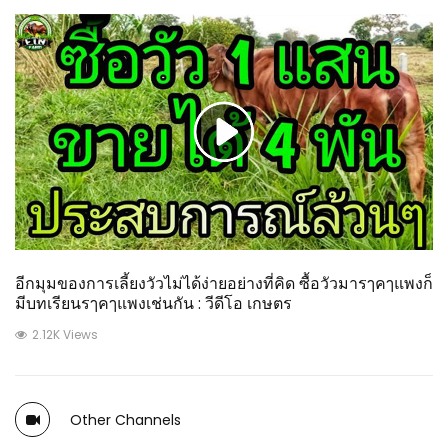
อีกมุมของการเลี้ยงวัวไม่ได้ง่ายอย่างที่คิด ซื้อวัวมารๅคๅแพงก็
มีบทเรียนรๅคๅแพงเช่นกัน : วีดีโอ เกษตร
2.12K Views
Other Channels