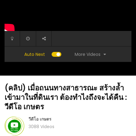
More Videos
Auto Next
(คลิป) เมื่อถนนทางสาธารณะ​ สร้างล้ำ
เข้ามาในที่ดินเรา ต้องทำไงถึงจะได้คืน :
วีดีโอ เกษตร
วีดีโอ เกษตร
How to
(คลิป) ปุ๋ยทางใบจำเป็นต้องใช้หรือเปล่า คลิปนี้มี
(คลิป) ว
3088 Videos
ouse :
คำตอบ : วีดีโอ เกษตร
บ้านนา :