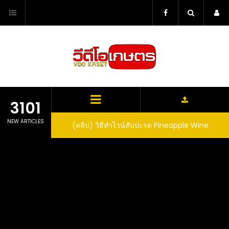
Skip
to
content
3101
NEW ARTICLES
ตาลูปในถัง จะได้ผล
(คลิป) วิธีทำไวน์สับปะรด Pineapple Wine
dn’t expect that
arrel would yield
eet fruit