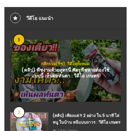
วีดีโอ แนะนำ
1
กสิกรรม(พืช)
,
วีดีโอทั้งหมด
(คลิป) พืชงามด้วยสูตรนี้ ศัตรูพืชหายต้องใช้
แบบนี้ เห็นผลทันตา : วีดีโอ เกษตร
2
(คลิป) เพียงแค่ !! 2 อย่าง ใน 5 นาที ไล่
หนู ในบ้าน หนีแบบถาวร : วีดีโอ เกษตร
1.94K Views