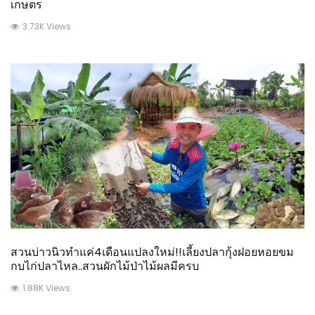
เกษตร
3.73K Views
สวนบ่าวนิวทำแค่4เดือนแปลงใหม่!!เลี้ยงปลากุ้งฝอยหอยขม
กบไก่ปลาไหล..สวนผักไม้ป่าไม้ผลมีครบ
1.88K Views