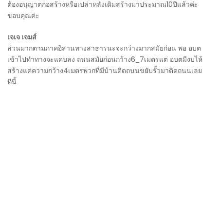
ต้องอนุญาตก่อสร้างหรือเปล่าหลังเดิมสร้างมาประมาณ10ปีแล้วค่ะ
ขอบคุณค่ะ
เจเจ เจมส์
ส่วนมากตามภาคอิสานทางสาธารนะจะกว่างมากสมัยก่อน พอ อบต
เข้าไปทำทางจะแคบลง ถนนสมัยก่อนกว้าง6_7เมตรแต่ อบตมีงบไห้
สร้างแค่ความกว้าง4เมตรพวกที่มีบ้านติดถนนขยับรั้วมาติดถนนเลย
ทีนี้