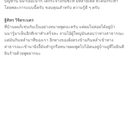
ปัญหานี้ มีมาเยอะมาก ได้กระจ่างกันซะที มีหลายเคส ที่โดนกระทำ
โดยพละการแบบนี้ครับ ขอบคุณสำหรับ ความรู้ดี ๆ ครับ
ฐิติพร วิจิตรเนตร
ที่บ้านผมก็เช่นกันเป็นอย่างทนายพูดน่ะครับ​ แต่ผมไม่ค่อยได้อยู่บ้า
นมารู้มาเห็นอีกทีเขาทำเสร็จละ​ ถามไอ้ผู้ใหญ่มันตอบว่าทางสาธารณะ​
แต่มันกินหล่ำมาที่ของเรา​ อีกทางของฝั่งตรงข้าม​กินหล่ำเข้าทาง
สาธารณะ​เข้ามายิ่งงี้มันทำถูกรือทนายผมพูดไปไอ้คนอยู่บ้านยู่ที่ไม่ยินดี
ยินร้ายด้วยพูดยากนะ