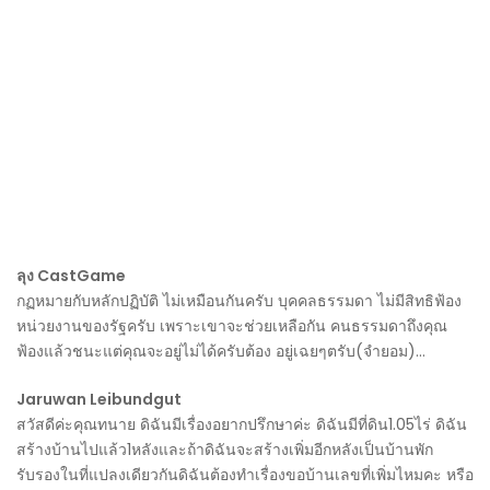
ลุง CastGame
กฏหมายกับหลักปฏิบัติ ไม่เหมือนกันครับ บุคคลธรรมดา ไม่มีสิทธิฟ้อง
หน่วยงานของรัฐครับ เพราะเขาจะช่วยเหลือกัน คนธรรมดาถึงคุณ
ฟ้องแล้วชนะแต่คุณจะอยู่ไม่ได้ครับต้อง อยู่เฉยๆตรับ(จำยอม)…
Jaruwan Leibundgut
สวัสดีค่ะคุณทนาย ดิฉันมีเรื่องอยากปรึกษาค่ะ ดิฉันมีที่ดิน1.05ไร่ ดิฉัน
สร้างบ้านไปแล้ว1หลังและถ้าดิฉันจะสร้างเพิ่มอีกหลังเป็นบ้านพัก
รับรองในที่แปลงเดียวกันดิฉันต้องทำเรื่องขอบ้านเลขที่เพิ่มไหมคะ หรือ