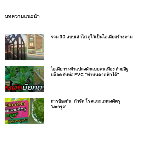
บทความแนะนำ
รวม 30 แบบเล้าไก่ ดูไว้เป็นไอเดียสร้างตาม
ไอเดียการทำแปลงผักแบบคนเมือง ด้วยอิฐ
บล็อค กับท่อ PVC “ทำบนดาดฟ้าได้”
การป้องกัน-กำจัด โรคและแมลงศัตรู
‘มะกรูด’