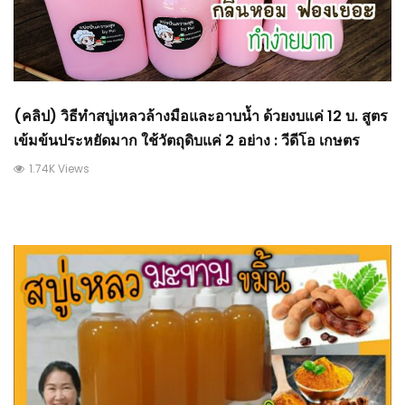
(คลิป) วิธีทำสบู่เหลวล้างมือและอาบน้ำ ด้วยงบแค่ 12 บ. สูตร
เข้มข้นประหยัดมาก ใช้วัตถุดิบแค่ 2 อย่าง : วีดีโอ เกษตร
1.74K Views