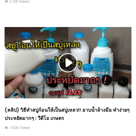
2.12K Views
(คลิป) วิธีทำสบู่ก้อนให้เป็นสบู่เหลว!! อาบน้ำล้างมือ ทำง่ายๆ
ประหยัดมากๆ : วีดีโอ เกษตร
1.90K Views