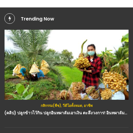
Trending Now
กสิกรรม(พืช)
,
วีดีโอทั้งหมด
(คลิป) ปลูกกล้วยพันธุ์ไหนดี : วีดีโอ เกษตร