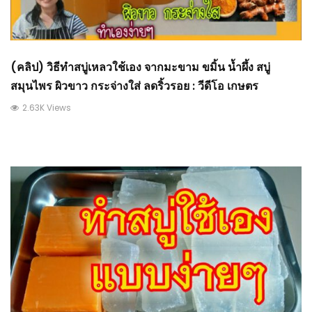
(คลิป) วิธีทำสบู่เหลวใช้เอง จากมะขาม ขมิ้น น้ำผึ้ง สบู่
สมุนไพร ผิวขาว กระจ่างใส่ ลดริ้วรอย : วีดีโอ เกษตร
2.63K Views