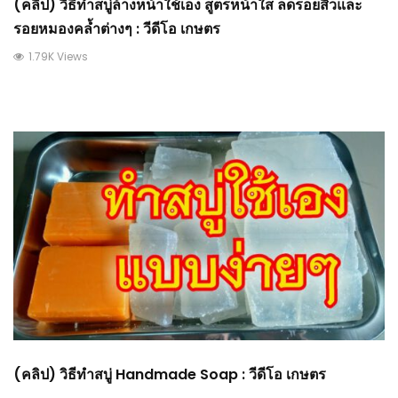
(คลิป) วิธีทำสบู่ล้างหน้าใช้เอง สูตรหน้าใส ลดรอยสิวและ
รอยหมองคล้ำต่างๆ : วีดีโอ เกษตร
1.79K Views
(คลิป) วิธีทำสบู่ Handmade Soap : วีดีโอ เกษตร