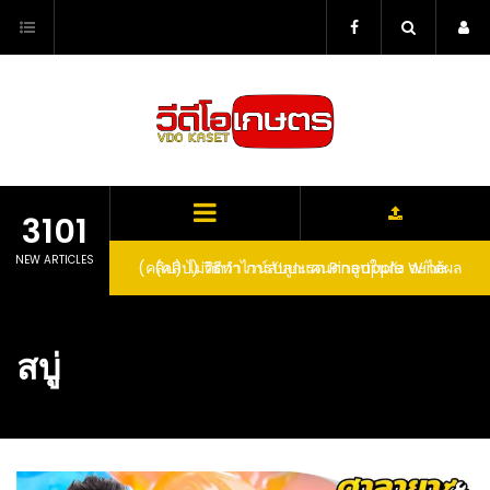
Skip
to
content
3101
NEW ARTICLES
ตาลูปในถัง จะได้ผล
(คลิป) วิธีทำไวน์สับปะรด Pineapple Wine
dn’t expect that
arrel would yield
สบู่
eet fruit