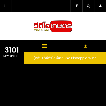
Skip
to
content
3101
NEW ARTICLES
ตาลูปในถัง จะได้ผล
(คลิป) วิธีทำไวน์สับปะรด Pineapple Wine
dn’t expect that
arrel would yield
eet fruit