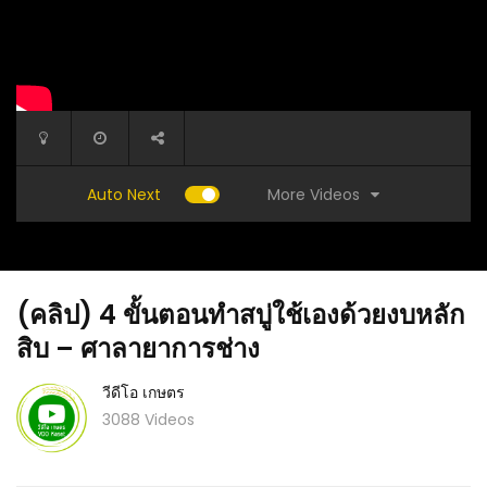
More Videos
Auto Next
(คลิป) 4 ขั้นตอนทำสบู่ใช้เองด้วยงบหลัก
สิบ – ศาลายาการช่าง
วีดีโอ เกษตร
3088 Videos
–
(คลิป) ห้ามถอนทิ้งนี่ไม่ได้เป็นแค่ไม้ประดับ เอื้อง
(คลิป) ว
ร
หมายนา สมุนไพรดีที่หลายคนมองข้าม : สมุนไพร
ไร้สารพิ
วีดีโอ เกษตร
เกษตร