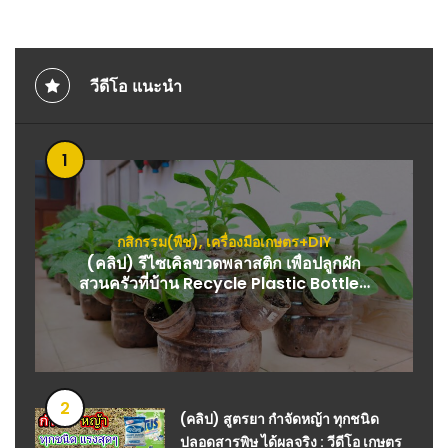
วีดีโอ แนะนำ
1
กสิกรรม(พืช)
,
เครื่องมือเกษตร+DIY
(คลิป) รีไซเคิลขวดพลาสติก เพื่อปลูกผัก
สวนครัวที่บ้าน Recycle Plastic Bottles
to Grow Vegetables at Home for
Housewives : วีดีโอ เกษตร
2
(คลิป) สูตรยา กำจัดหญ้า ทุกชนิด
ปลอดสารพิษ ได้ผลจริง : วีดีโอ เกษตร