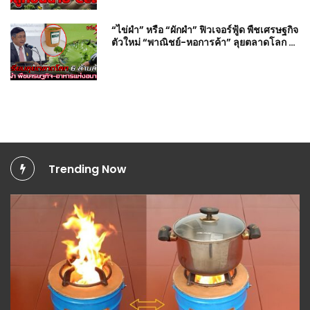
“ไข่ผำ” หรือ “ผักผำ” ฟิวเจอร์ฟู้ด พืชเศรษฐกิจ
ตัวใหม่ “พาณิชย์-หอการค้า” ลุยตลาดโลก 6
ล้านล้าน
Trending Now