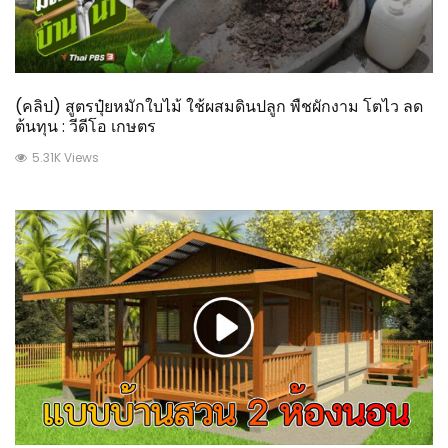
(คลิป) สูตรปุ๋ยหมักใบไม้ ใช้ผสมดินปลูก พืชผักงาม โตไว ลด
ต้นทุน : วีดีโอ เกษตร
5.31K Views