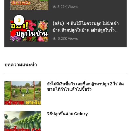
3.27K Views
3
(คลิป) 14 ต้นไม้ ไม่ควรปลูก ไม่นำเข้า
บ้าน ห้ามปลูกในบ้าน อย่าปลูกในรั้ว
บ้าน ไม้อัปมงคล อับโชค ฮวงจุ้ยเสีย :
6.23K Views
วีดีโอ เกษตร
บทความแนะนำ
ยังไม่มีเงินซื้อวัว เลยซื้อหญ้ามาปลูก 2 ไร่ ตัด
ขาย ได้กำไรแล้วไปซื้อวัว
วิธีปลูกขึ้นฉ่าย Celery