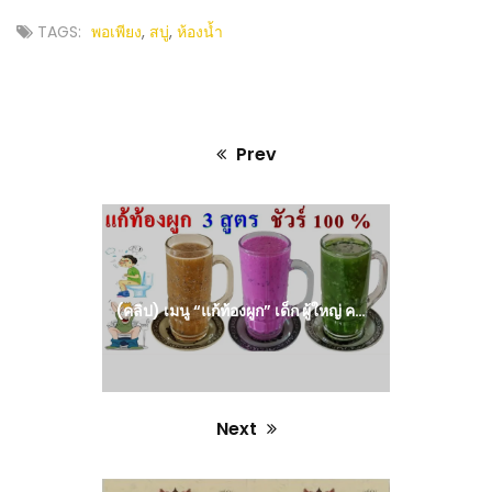
TAGS:
พอเพียง
,
สบู่
,
ห้องน้ำ
Prev
Previous
post:
(คลิป) เมนู “แก้ท้องผูก” เด็ก ผู้ใหญ่ คนชรา มีให้เลือก ตามอายุ ที่บ้านฉันไม่ต้องใช้ยาถ่าย
Next
Next