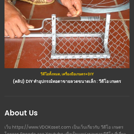
วีดีโอทั้งหมด
,
เครื่องมือเกษตร+DIY
กสิกรรม(พืช)
,
เครื่องมือเกษตร+DIY
(คลิป) DIY ทำอุปกรณ์ทอตาขายลวดขนาดเล็ก : วีดีโอ เกษตร
(คลิป) ไอเดียทำระบบน้ำ เล็กๆ ‘ปุ่มเดี๋ยว’ จัดการได้ทั้งสวน – วิถีไทบ้าน : วีดีโอ เกษตร
About Us
เว็บ https://www.VDOKaset.com เป็นเว็บเกี่ยวกับ วีดีโอ เกษตร
โดยการ Encode จาก Youtube เพื่อเป็นแหล่งรวบรวมวีดีโอ ที่เกี่ยว