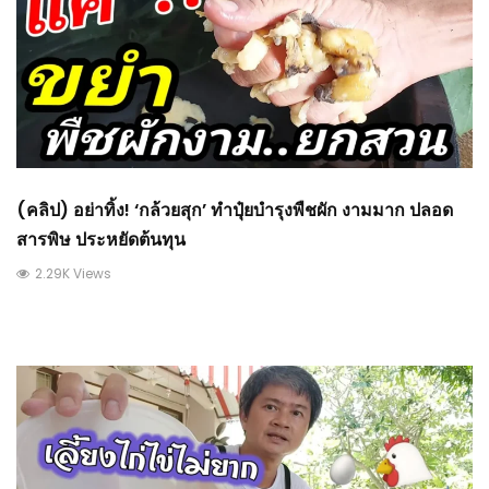
(คลิป) อย่าทิ้ง! ‘กล้วยสุก’ ทำปุ๋ยบำรุงพืชผัก งามมาก ปลอด
สารพิษ ประหยัดต้นทุน
2.29K Views