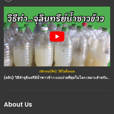
กสิกรรม(พืช)
,
วีดีโอทั้งหมด
(คลิป) วิธีทำจุลินทรีย์น้ำซาวข้าว แบบง่ายที่สุดในโลก เหมาะสำหรับมือใหม่ : วีดีโอ เกษตร
About Us