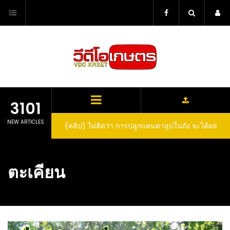
Skip
to
content
3101
NEW ARTICLES
(คลิป) ไม่คิดว่า การปลูกแคนตาลูปในถัง จะได้ผล
ลูกโตและหวานขนาดนี้ I didn’t expect that
growing cantaloupe in a barrel would yield
ตะเคียน
such large and sweet fruit