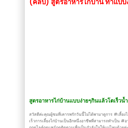
(คลิป) สูตรอาหารไก่บ้าน ทำแบบง
สูตรอาหารไก่บ้านแบบง่ายๆกินแล้วโตเร็วน้
สวัสดีค่ะคุณผู้ชมที่เคารพรักวันนี้ไม่ได้พามาดูการ #เลี้
เร็วการเลี้ยงไก่บ้านเป็นอีกหนึ่งอาชีพที่สามารถทำเป็น #
กกดไลค์กดแชร์กดติดตามเพื่อเป็นกำลังใจให้แม่ไหมด้วยค่