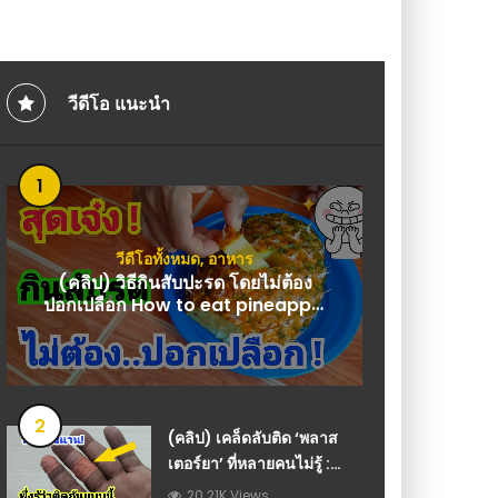
สรรพคุณบำรุงกำลัง บำร
วีดีโอ เกษตร
วีดีโอ แนะนำ
1
วีดีโอทั้งหมด
,
อาหาร
(คลิป) วิธีกินสับปะรด โดยไม่ต้อง
ปอกเปลือก How to eat pineapple
without peeling : วีดีโอ เกษตร
2
(คลิป) เคล็ดลับติด ‘พลาส
เตอร์ยา’ ที่หลายคนไม่รู้ :
วีดีโอ เกษตร
20.21K Views