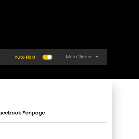
More Videos
Auto Next
acebook Fanpage
 แอร์น้ำหยด แก้ได้ใน 5 นาที : วีดีโอ เกษตร
ราคาแพงพุ่งสูงมากเจอก