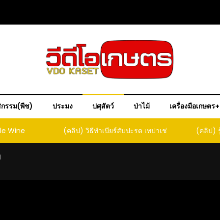
ิกรรม(พืช)
ประมง
ปศุสัตว์
ป่าไม้
เครื่องมือเกษตร
ple Wine
(คลิป) วิธีทำเบียร์สับปะรด เทปาเช่
(คลิป) ร
หน
ๆ