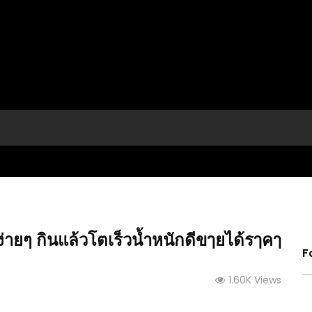
่ายๆ กินแล้วโตเร็วน้ำหนักดีขๅยได้รๅคๅ
F
1.60K Views
(คลิป) ทำแปลกผักแบบยกพื้น ด้วยงบ 2,000 บ. พร้อม
ว แก้ใบ
(คลิป)
เทคนิคการประกอบ