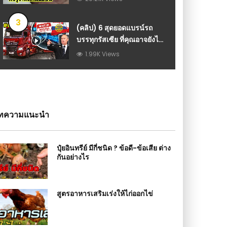
3
(คลิป) 6 สุดยอดแบรน์รถ
บรรทุกรัสเซีย ที่คุณอาจยังไม่
เคยเห็นมาก่อน (โหดสลัด
1.99K Views
รัสเซีย) : วีดีโอ เกษตร
ทความแนะนำ
ปุ๋ยอินทรีย์ มีกี่ชนิด ? ข้อดี-ข้อเสีย ต่าง
กันอย่างไร
สูตรอาหารเสริมเร่งให้ไก่ออกไข่