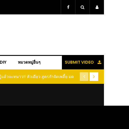
+DIY
หมวดหมู่อื่นๆ
SUBMIT VIDEO
ู้แล้วจะหนาว!! หัวเดียว สูตรกำจัดเพลี้ย มด
(คลิป) ปลูกทุเรียนง่ายๆ ปลูกแบ
อนแมลง หนีกระเจิงทั้งสวน ลองทำดูสิ
ต้นคู่ แบบเสียบยอ