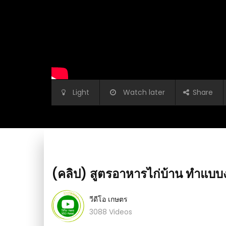
Light
Watch later
Share
(คลิป) สูตรอาหารไก่บ้าน ทำแบบง
วีดีโอ เกษตร
 2 พืขผักงาม ใบเขียว แตก
3088 Videos
(คลิป) วิธีทำน้ำหมักมูลวัว ง่ายกว่านี้ไม่มีอีกแล้
ะหยัดต้นทุน