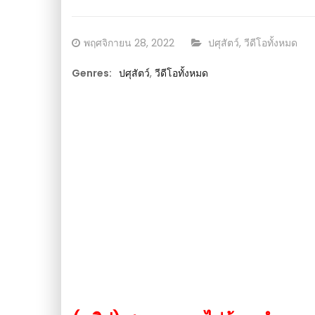
เหลืองเห็นผล งามทั้งใบ ให้ทั้งดอก ออกทั้งผล : วี
เกษตร
Posted
CATEGORY:
พฤศจิกายน 28, 2022
ปศุสัตว์
,
วีดีโอทั้งหมด
on
Genres:
ปศุสัตว์
,
วีดีโอทั้งหมด