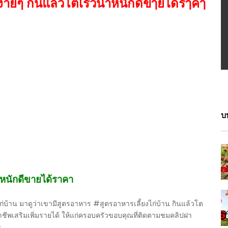
่ายๆ กินแล้วโตเร็วน้ำหนักดีขๅยได้รๅคๅ
บ
ำหนักดีขายได้ราคา
ยงไก่บ้าน มาดูว่าเขามีสูตรอาหาร #สูตรอาหารเลี้ยงไก่บ้าน กินแล้วโต
อาชีพเสริมเพิ่มรายได้ ให้แก่ครอบครัวขอบคุณที่ติดตามชมคลิปฝา
ะ