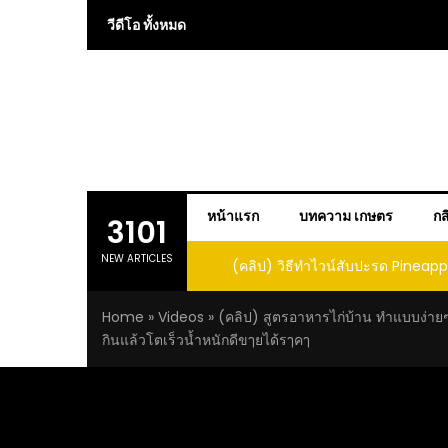
Skip
วีดีโอ ทั้งหมด
to
content
หน้าแรก
บทความ เกษตร
กส
3101
NEW ARTICLES
 การปลูกแคนตาลูปในถัง จะได้ผลลูก
(คลิป) วิธีทำไวน์สับปะรด Pineap
าดนี้ I didn’t expect that
Home
»
Videos
»
(คลิป) สูตรอาหารไก่บ้าน ทำแบบง่าย
loupe in a barrel would yield
กินแล้วโตเร็วน้ำหนักดีขๅยได้รๅคๅ
large and sweet fruit