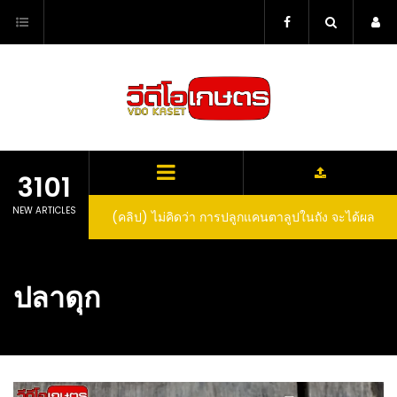
Skip
to
content
3101
NEW ARTICLES
ตาลูปในถัง จะได้ผล
(คลิป) วิธีทำไวน์สับปะรด Pineapple Wine
dn’t expect that
arrel would yield
ปลาดุก
eet fruit