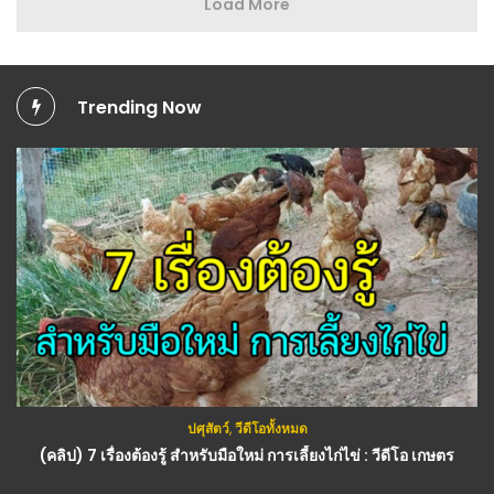
Load More
Trending Now
ปศุสัตว์
,
วีดีโอทั้งหมด
กสิกรรม(พืช)
,
วีดีโอทั้งหมด
(คลิป) 7 เรื่องต้องรู้ สำหรับมือใหม่ การเลี้ยงไก่ไข่ : วีดีโอ เกษตร
(คลิป) ชายผู้ที่บ้าในสายตาคนอื่น กับสิ่งที่เขาทำ แต่ผ่านไปไม่ถึง 1 ปี : วีดีโอ เกษตร