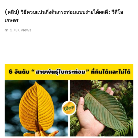
(คลิป) วิธีควบแน่นกิ่งต้นกระท่อมแบบง่ายได้ผลดี : วีดีโอ
เกษตร
5.73K Views