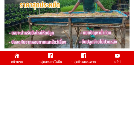
(คลิป) วิธีทำแปลงผักยกพื้น ราคาสุดประหยัด สำหรับมือใหม่
หน้าแรก
กลุ่มเกษตรในฝัน
กลุ่มบ้านและสวน
คลิป
หัดปลูก : วีดีโอ เกษตร
5.80K Views