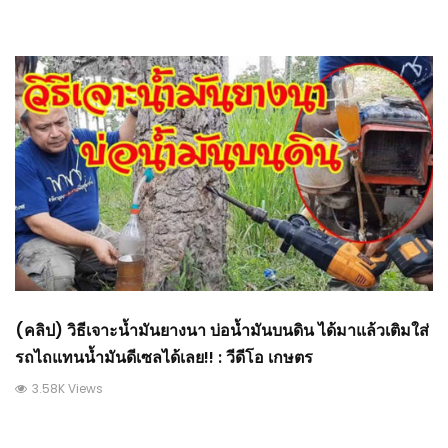
(คลิป) วิธีเจาะน้ำมันยางนา บ่อน้ำมันบนดิน ได้มาแล้วเติมใส่
รถไถแทนน้ำมันดีเซลได้เลย!! : วีดีโอ เกษตร
3.58K Views