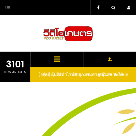
Skip
to
content
3101
NEW ARTICLES
ตาลูปในถัง จะได้ผล
(คลิป) วิธีทำไวน์สับปะรด Pineapple Wine
dn’t expect that
arrel would yield
eet fruit