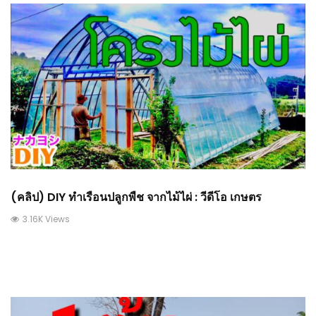
(คลิป) DIY ทำเรือนปลูกพืช จากไม้ไผ่ : วีดีโอ เกษตร
3.16K Views