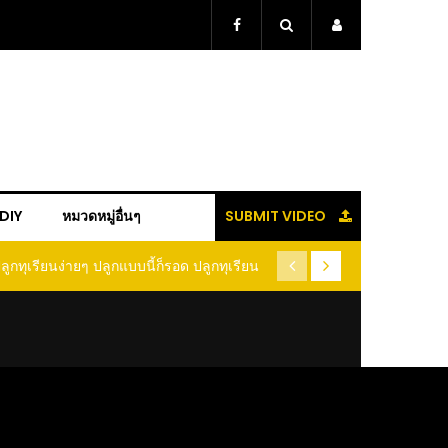
+DIY
หมวดหมู่อื่นๆ
SUBMIT VIDEO
ลูกทุเรียนง่ายๆ ปลูกแบบนี้ก็รอด ปลูกทุเรียน
(คลิป) วิธีแก้พัดลมคอหัก ซ่
ต้นคู่ แบบเสียบยอดและเมล็ด
พัดลมคอต