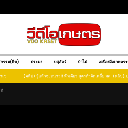
ิกรรม(พืช)
ประมง
ปศุสัตว์
ป่าไม้
เครื่องมือเกษตร
าเช่
(คลิป) รู้แล้วจะหนาว!! หัวเดียว สูตรกำจัดเพลี้ย มด
(คลิป) ป
หนอนแมลง หนีกระเจิงทั้งสวน ลองทำดูสิ
ปี