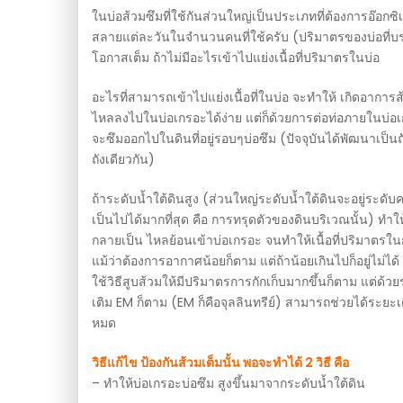
ในบ่อส้วมซึมที่ใช้กันส่วนใหญ่เป็นประเภทที่ต้องการอ๊อก
สลายแต่ละวันในจำนวนคนที่ใช้ครับ (ปริมาตรของบ่อที่บรรจุ
โอกาสเต็ม ถ้าไม่มีอะไรเข้าไปแย่งเนื้อที่ปริมาตรในบ่อ
อะไรที่สามารถเข้าไปแย่งเนื้อที่ในบ่อ จะทำให้ เกิดอาการส
ไหลลงไปในบ่อเกรอะได้ง่าย แต่ก็ด้วยการต่อท่อภายในบ่อเกรอ
จะซึมออกไปในดินที่อยู่รอบๆบ่อซึม (ปัจจุบันได้พัฒนาเป็นถ
ถังเดียวกัน)
ถ้าระดับน้ำใต้ดินสูง (ส่วนใหญ่ระดับน้ำใต้ดินจะอยู่ระดับคงท
เป็นไปได้มากที่สุด คือ การทรุดตัวของดินบริเวณนั้น) ทำ
กลายเป็น ไหลย้อนเข้าบ่อเกรอะ จนทำให้เนื้อที่ปริมาตรใ
แม้ว่าต้องการอากาศน้อยก็ตาม แต่ถ้าน้อยเกินไปก็อยู่ไม่
ใช้วิธีสูบส้วมให้มีปริมาตรการกักเก็บมากขึ้นก็ตาม แต่ด้วยร
เติม EM ก็ตาม (EM ก็คือจุลลินทรีย์) สามารถช่วยได้ระย
หมด
วิธีแก้ไข ป้องกันส้วมเต็มนั้น พอจะทำได้ 2 วิธี คือ
– ทำให้บ่อเกรอะบ่อซึม สูงขึ้นมาจากระดับน้ำใต้ดิน