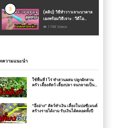
3
(คลิป) วิธีทำวาวเจาะบาดาล
เองพร้อมวิธีเจาะ : วีดีโอ
เกษตร
1.79K Views
ทความแนะนำ
ใช้พื้นที่ 1 ไร่ ทำสวนผสม ปลูกผักสวน
ครัว เลี้ยงสัตว์ เลี้ยงปลา จนกลายเป็น
รายได้หลักอีกทางหนึ่ง
“อึ่งอ่าง” สัตว์ทำเงิน เลี้ยงในบ่อซีเมนต์
สร้างรายได้งาม รับเงินได้ตลอดทั้งปี