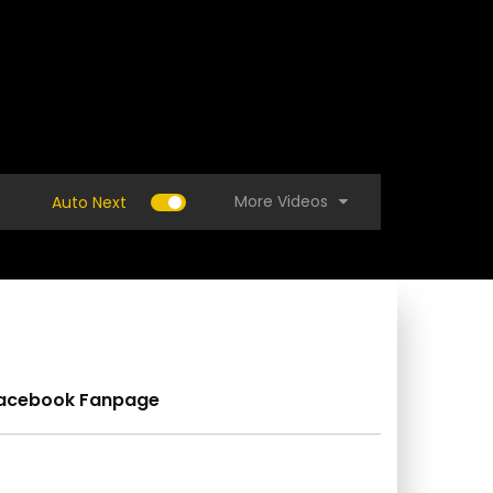
More Videos
Auto Next
acebook Fanpage
 สุดยอด ! ขั้นตอนทำอิฐมอญอัตโนมัติ ของ
(คลิป) วิธีทำปุ๋ยสูตรป