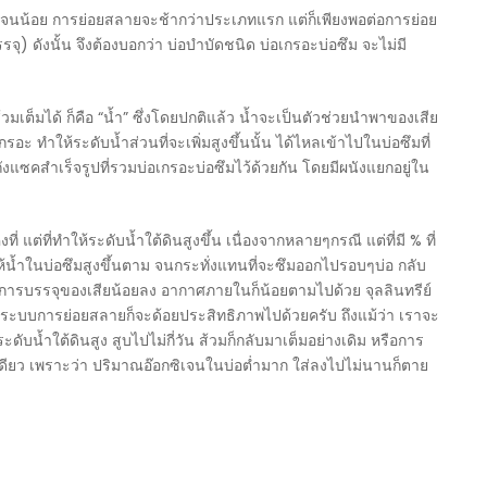
ซิเจนน้อย การย่อยสลายจะช้ากว่าประเภทแรก แต่ก็เพียงพอต่อการย่อย
) ดังนั้น จึงต้องบอกว่า บ่อบำบัดชนิด บ่อเกรอะบ่อซึม จะไม่มี
้วมเต็มได้ ก็คือ “น้ำ” ซึ่งโดยปกติแล้ว น้ำจะเป็นตัวช่วยนำพาของเสีย
ะ ทำให้ระดับน้ำส่วนที่จะเพิ่มสูงขึ้นนั้น ได้ไหลเข้าไปในบ่อซึมที่
ังแซคสำเร็จรูปที่รวมบ่อเกรอะบ่อซึมไว้ด้วยกัน โดยมีผนังแยกอยู่ใน
ี่ แต่ที่ทำให้ระดับน้ำใต้ดินสูงขึ้น เนื่องจากหลายๆกรณี แต่ที่มี % ที่
ให้น้ำในบ่อซึมสูงขึ้นตาม จนกระทั่งแทนที่จะซึมออกไปรอบๆบ่อ กลับ
นการบรรจุของเสียน้อยลง อากาศภายในก็น้อยตามไปด้วย จุลลินทรีย์
ได้ ระบบการย่อยสลายก็จะด้อยประสิทธิภาพไปด้วยครับ ถึงแม้ว่า เราจะ
ะดับน้ำใต้ดินสูง สูบไปไม่กี่วัน ส้วมก็กลับมาเต็มอย่างเดิม หรือการ
ะเดียว เพราะว่า ปริมาณอ๊อกซิเจนในบ่อต่ำมาก ใส่ลงไปไม่นานก็ตาย