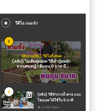
 100,000 ก้อนต่อวัน รายได้มหาสาร : วีดีโอ
งามทันใจ ป้องกันโรคแล
วีดีโอ แนะนำ
1
กสิกรรม(พืช)
,
วีดีโอทั้งหมด
(คลิป) ไอเดียสุดยอด วิธีทำปุ๋ยหมัก
จากเศษหญ้า ต้นทุน 0 บาท มี
ประโยชน์มากมาย
2
(คลิป) วิธีทำกากน้ำตาล แบบ
โฮมเมด ได้ใช้ใน 5 นาที
4.04K Views