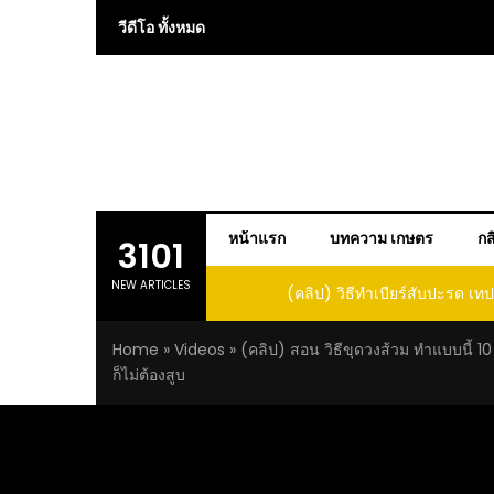
Skip
วีดีโอ ทั้งหมด
to
content
หน้าแรก
บทความ เกษตร
กส
3101
NEW ARTICLES
ำไวน์สับปะรด Pineapple Wine
(คลิป) วิธีทำเบียร์สับปะรด เทป
Home
»
Videos
»
(คลิป) สอน วิธีขุดวงส้วม ทำแบบนี้ 10 
ก็ไม่ต้องสูบ