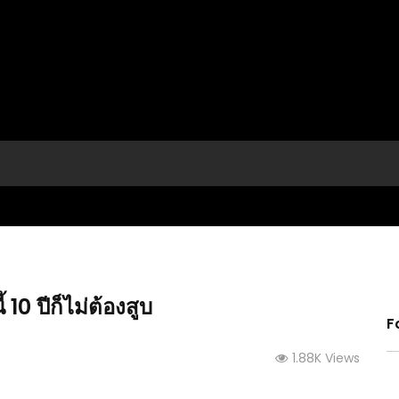
10 ปีก็ไม่ต้องสูบ
F
1.88K Views
(คลิป) วิธีการเก็บเกี่ยวพริก ด้วยเครื่องจักร – การ
กหัวใน
(คลิป)
แปรรูปพริก ในโรงงานอุตสาหกรรม