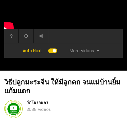
More Videos
Auto Next
วิธีปลูกมะระจีน ให้มีลูกดก จนแม่บ้านยิ้ม
แก้มแตก
วีดีโอ เกษตร
3088 Videos
้งน้ำตาล)​
คลิป – จุลินทรีย์น้ำซาวข้าว อะไรมันจะง่ายขนาด
(คลิป) ก
นั้น!! ประโยชน์เพียบ รายละเอียดครบ จบ ในคลิป
บ่อปูน : 
เดียว! : วีดีโอ เกษตร