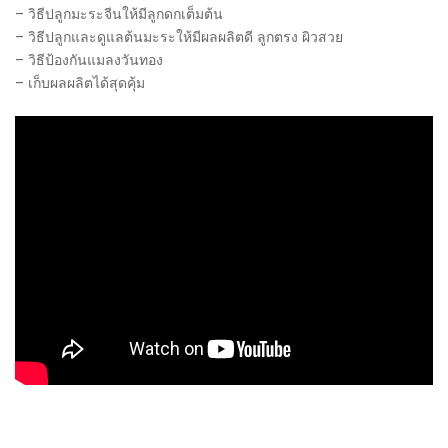
– วิธีปลูกมะระจีนให้มีลูกดกเต็มต้น
– วิธีปลูกและดูแลต้นมะระให้มีผลผลิตดี ลูกตรง ผิวสวย
– วิธีป้องกันแมลงวันทอง
– เก็บผลผลิตได้สุดคุ้ม