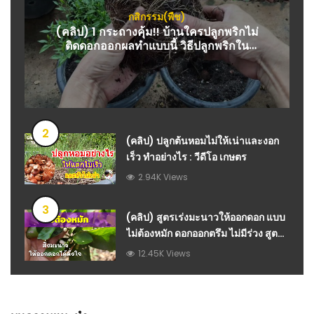
กสิกรรม(พืช)
(คลิป) 1 กระถางคุ้ม!! บ้านใครปลูกพริกไม่
ติดดอกออกผลทำแบบนี้ วิธีปลูกพริกใน
กระถาง ให้ดกจนได้ขายเร็วดี แม่ก้อยพาทำ :
วีดีโอ เกษตร
2
(คลิป) ปลูกต้นหอมไม่ให้เน่าและงอก
เร็ว ทำอย่างไร : วีดีโอ เกษตร
2.94K Views
3
(คลิป) สูตรเร่งมะนาวให้ออกดอก แบบ
ไม่ต้องหมัก ดอกออกตรึม ไม่มีร่วง สูตร
นี้เห็นผล 100% : วีดีโอ เกษตร
12.45K Views