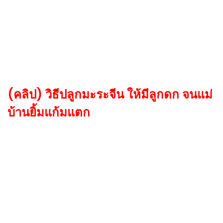
(คลิป) วิธีปลูกมะระจีน ให้มีลูกดก จนแม่
บ้านยิ้มแก้มแตก