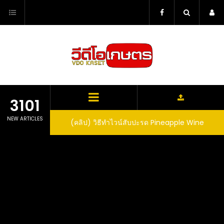
Skip
to
content
3101
NEW ARTICLES
ตาลูปในถัง จะได้ผล
(คลิป) วิธีทำไวน์สับปะรด Pineapple Wine
dn’t expect that
arrel would yield
eet fruit