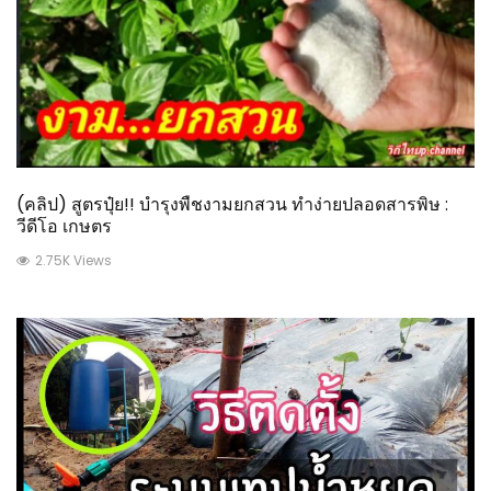
(คลิป) สูตรปุ๋ย!! บำรุงพืชงามยกสวน ทำง่ายปลอดสารพิษ :
วีดีโอ เกษตร
2.75K Views