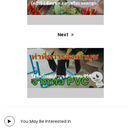
(คลิป) 1 ช้อนชา! ดอกเพรียบ ผลดกลูกใหญ่ดอกไม่ร่วง ไม้ผลพืชผักงามไร้โรคแมลง ฮอร์โมนสูตรเข้มข้น
Next
Next
post:
วิธีที่คว่ำรองเท้าบูช ทำจากท่อ พีวีซี Making shoes from PVC pipe (คลิป)
You May Be Interested In