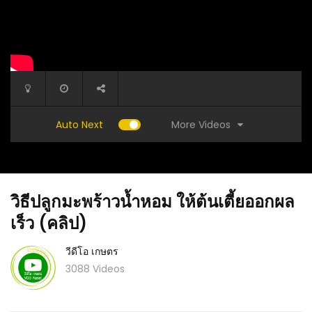
More Videos
Auto Next
วิธีปลูกมะพร้าวน้ำหอม ให้ต้นเตี้ยออกผล
เร็ว (คลิป)
วีดีโอ เกษตร
3088 Videos
กษตร
(คลิป) สูตรน้ำหมักปลา สุดยอดปุ๋ยน้ำ ใส่พืชอะไร
(คลิป) บ
ก็ได้ผลผลิตดี : วีดีโอ เกษตร
repair p