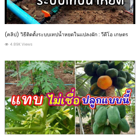
(คลิป) วิธีติดตั้งระบบเทปน้ำหยดในแปลงผัก : วีดีโอ เกษตร
4.89K Views