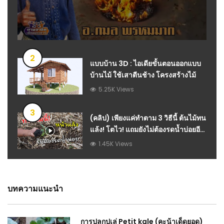
2
แบบบ้าน 3D : ไอเดียขั้นตอนออกแบบ
บ้านไม้ ใช้เสาตีนช้าง โครงสร้างไม้
5.25K Views
3
(คลิป) เพียงแค่ทำตาม 3 วิธีนี้ ต้นไม้ทน
แล้ง! โตไว! แถมยังไม่ต้องรดน้ำบ่อยอีก
ต่างหาก : วีดีโอ เกษตร
1.45K Views
บทความแนะนำ
การปลูกปูเล่ Petit kale (คะน้าเด็ดยอด)