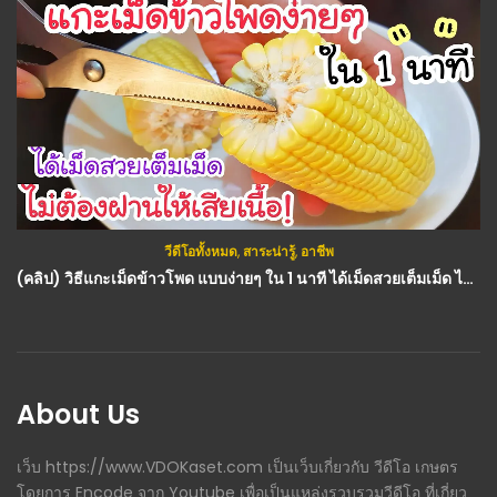
วีดีโอทั้งหมด
,
สาระน่ารู้
,
อาชีพ
(คลิป) วิธีแกะเม็ดข้าวโพด แบบง่ายๆ ใน 1 นาที ได้เม็ดสวยเต็มเม็ด ไม่ต้องฝานให้เสียเนื้อ เสียเวลา
About Us
เว็บ https://www.VDOKaset.com เป็นเว็บเกี่ยวกับ วีดีโอ เกษตร
โดยการ Encode จาก Youtube เพื่อเป็นแหล่งรวบรวมวีดีโอ ที่เกี่ยว