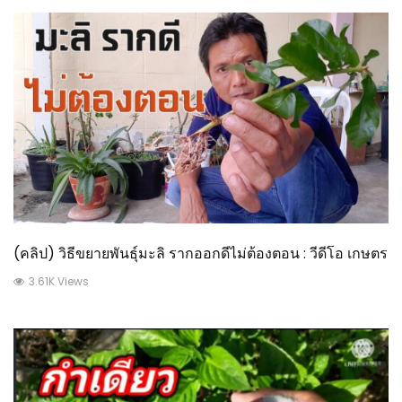
(คลิป) วิธีขยายพันธุ์มะลิ รากออกดีไม่ต้องตอน : วีดีโอ เกษตร
3.61K Views