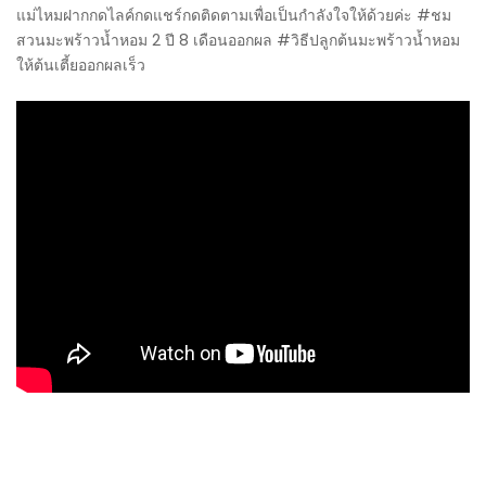
แม่ไหมฝากกดไลค์กดแชร์กดติดตามเพื่อเป็นกำลังใจให้ด้วยค่ะ #ชม
สวนมะพร้าวน้ำหอม 2 ปี 8 เดือนออกผล #วิธีปลูกต้นมะพร้าวน้ำหอม
ให้ต้นเตี้ยออกผลเร็ว