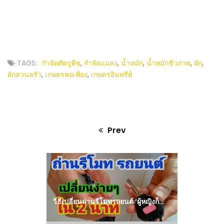
TAGS:
กำจัดศัตรูพืช
,
กำจัดแมลง
,
น้ำหมัก
,
น้ำหมักชีวภาพ
,
ผัก
,
ผักสวนครัว
,
เกษตรพอเพียง
,
เกษตรอินทรีย์
Prev
Previous
post:
วิธีเปลี่ยนถ่านรีโมทรถยนต์ ‘ผู้หญิงก็ทำได้’ How to change the car remote battery