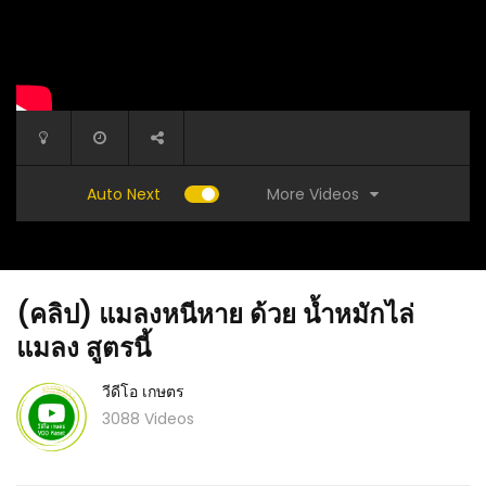
More Videos
Auto Next
(คลิป) แมลงหนีหาย ด้วย น้ำหมักไล่
แมลง สูตรนี้
วีดีโอ เกษตร
3088 Videos
5 สัตว์น้
้ป้องกัน
(คลิป) เชื้อโรค บุกถึงรากกล้วย ถ้าไม่ทำแบบนี้ วิธี
ต้นและตอ
ป้องกันเชื้อโรคหลังตัดต้นกล้วย : วีดีโอ เกษตร