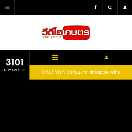
Skip
to
content
3101
NEW ARTICLES
ตาลูปในถัง จะได้ผล
(คลิป) วิธีทำไวน์สับปะรด Pineapple Wine
dn’t expect that
arrel would yield
eet fruit