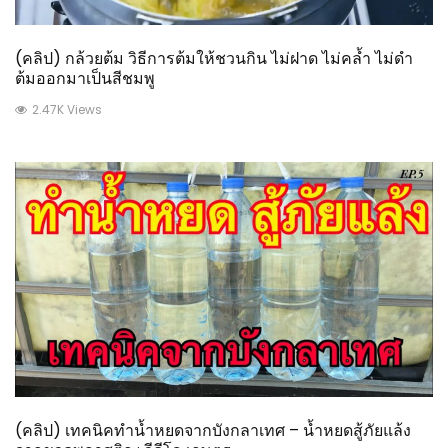
(คลิป) กล้วยต้ม วิธีการต้มให้ชวนกิน ไม่ฝาด ไม่คล้ำ ไม่ดำ
ต้มออกมาเป็นสีชมพู
2.47K Views
(คลิป) เทคนิคทำน้ำหยดจากบังกลาเทศ – น้ำหยดสู้ภัยแล้ง