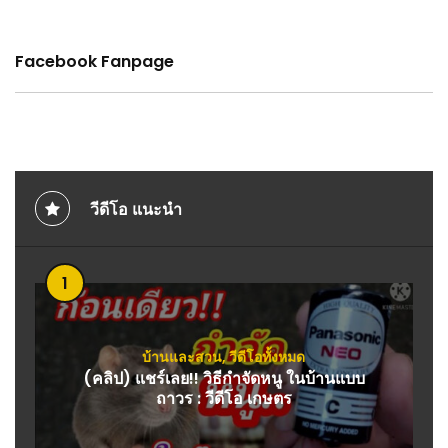
Facebook Fanpage
วีดีโอ แนะนำ
1
บ้านและสวน
,
วีดีโอทั้งหมด
(คลิป) แชร์เลย!! วิธีกำจัดหนู ในบ้านแบบ
ถาวร : วีดีโอ เกษตร