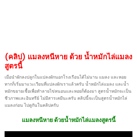
(คลิป) แมลงหนีหาย ด้วย น้ำหมักไล่แมลง
สูตรนี้
เมื่อนำผักลงปลูกในแปลงผักนอกโรงเรือนได้ไม่นาน แมลง และหอย
ทากก็เริ่มมาแวะเวียนที่แปลงผักเราแล้วครับ น้ำหมักไล่แมลง และน้ำ
หมักขยายเชื้อเพื่อทำลายไข่หนอนและหอยก็ต้องมา สูตรน้ำหมักจะเป็น
ชีวภาพและอินทรีย์ ไม่มีสารเคมีนะครับ คลิปนี้จะเป็นสูตรน้ำหมักไล่
แมลงก่อน ไปดูกันในคลิปครับ
แมลงหนีหาย ด้วยน้ำหมักไล่แมลงสูตรนี้