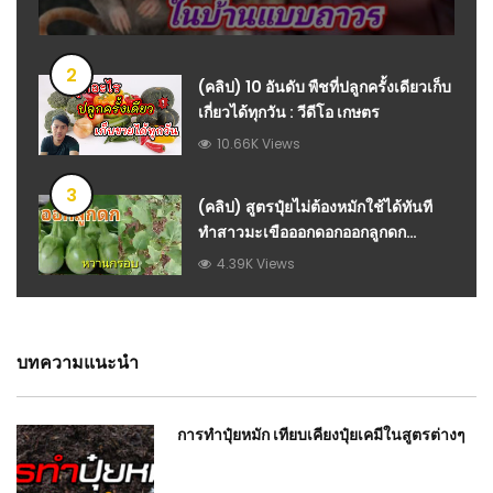
2
(คลิป) 10 อันดับ พืชที่ปลูกครั้งเดียวเก็บ
เกี่ยวได้ทุกวัน : วีดีโอ เกษตร
10.66K Views
3
(คลิป) สูตรปุ๋ยไม่ต้องหมักใช้ได้ทันที
ทำสาวมะเขือออกดอกออกลูกดก
รสชาติหวานกรอบไม่เหนียว ทองปาน
4.39K Views
ปลูกผัก : วีดีโอ เกษตร
บทความแนะนำ
การทำปุ๋ยหมัก เทียบเคียงปุ๋ยเคมีในสูตรต่างๆ