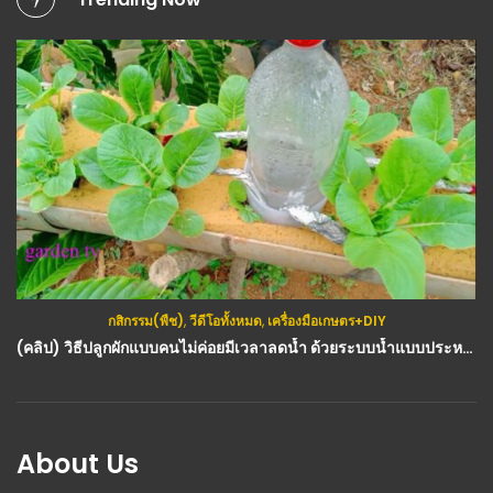
กสิกรรม(พืช)
,
วีดีโอทั้งหมด
,
เครื่องมือเกษตร+DIY
(คลิป) วิธีปลูกผักแบบคนไม่ค่อยมีเวลาลดน้ำ ด้วยระบบน้ำแบบประหยัด : วีดีโอ เกษตร
About Us