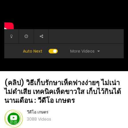
More Videos
Auto Next
(คลิป) วิธีเก็บรักษาเห็ดฟางง่ายๆ ไม่เน่า
ไม่ดำเสีย เทคนิคเห็ดขาวใส เก็บไว้กินได้
นานเดือน : วีดีโอ เกษตร
วีดีโอ เกษตร
(คลิป) วิธีทำความสะอาดคราบกระทะดำ ศาลา
ห้นุ่ม
(คลิป) ข
ยาการช่าง
3088 Videos
แซ่บๆ :
นานเป็นป