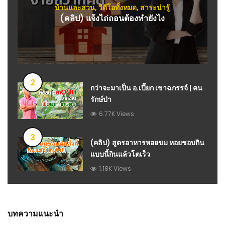
บ้านและสวน
,
วีดีโอทั้งหมด
,
สาระน่ารู้
(คลิป) แจ้งไถ่ถอนต้องทำยังไง
2
กว่าจะมาเป็น อ.เปี๊ยก เขาฉกรรจ์ | คน
รักษ์ป่า
6.77K Views
3
(คลิป) สูตรอาหารหอยขม หอยชอบกิน
แบบนี้กินแล้วโตเร็ว
1.18K Views
บทความแนะนำ