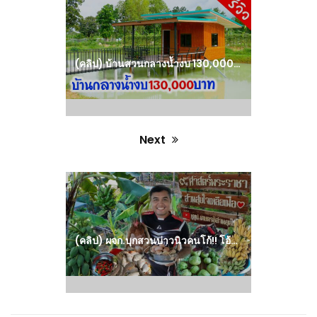
Previous
post:
(คลิป) บ้านสวนกลางน้ำงบ 130,000 บ้านกลางสระน้ำสวยๆ สำหรับพักผ่อนกินลมตกปลา : วีดีโอ เกษตร
Next
Next
post:
(คลิป) ผจก.บุกสวนบ่าวนิวคนโก้!! โอ้โห!! สุขใจเหลือเฟือ : วีดีโอ เกษตร