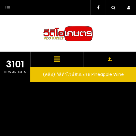
Skip
to
content
3101
NEW ARTICLES
ตาลูปในถัง จะได้ผล
(คลิป) วิธีทำไวน์สับปะรด Pineapple Wine
dn’t expect that
arrel would yield
eet fruit