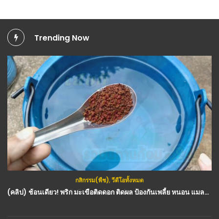
Trending Now
กสิกรรม(พืช)
,
วีดีโอทั้งหมด
(คลิป) ช้อนเดียว! พริก มะเขือติดดอก ติดผล ป้องกันเพลี้ย หนอน แมลง : วีดีโอ เกษตร