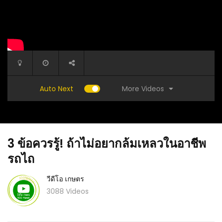
More Videos
Auto Next
3 ข้อควรรู้! ถ้าไม่อยากล้มเหลวในอาชีพ
รถไถ
วีดีโอ เกษตร
3088 Videos
้างขวาน
(คลิป) แจกสูตรขิงดอง วิธีทำขิงดอง 1 วันก็กินได้
(คลิป) เ
แล้ว สูตรนี้ทำvายได้จริง วิธีถนอมอาหาร เก็บไว้
นี้มีคำตอ
กินนานๆ : วีดีโอ เกษตร