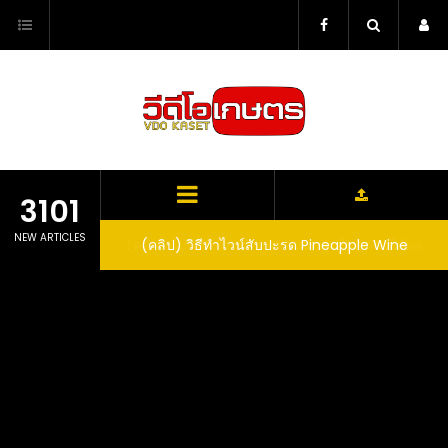
Skip
to
content
3101
NEW ARTICLES
ตาลูปในถัง จะได้ผล
(คลิป) วิธีทำไวน์สับปะรด Pineapple Wine
dn’t expect that
arrel would yield
eet fruit