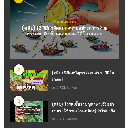
บ้านและสวน
(คลิป) 12 วิธีกำจัดแมลงสาบอย่างถาวรด้วย
ธรรมชาติ : บ้านและสวน วีดีโอ เกษตร
2
(คลิป) วิธีแก้ปัญหาโรคกล้วย : วีดีโอ
เกษตร
2.59K Views
3
(คลิป) ไวรัสเชื้อราปัญหาพาเจ๊ง อย่า
ถามว่าใช้ยาอะไรแต่ต้องรู้ว่าใช้ยายัง :
วีดีโอ เกษตร
2.29K Views