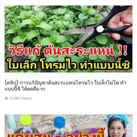
(คลิป) การแก้ปัญหาต้นสะระแหน่โทรมไว ใบเล็กไม่โต ทำ
แบบนี้ซิ ได้ผลดีมาก
5.39K Views