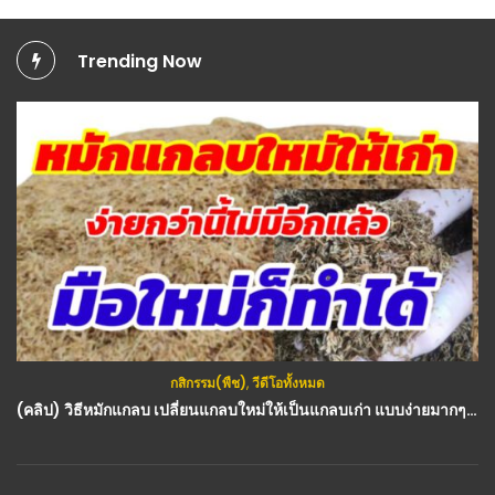
Trending Now
กสิกรรม(พืช)
,
วีดีโอทั้งหมด
(คลิป) วิธีหมักแกลบ เปลี่ยนแกลบใหม่ให้เป็นแกลบเก่า แบบง่ายมากๆ มีสองสูตรในคลิปเดียว : วีดีโอ เกษตร