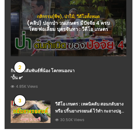
กสิกรรม(พืช)
,
ป่าไม้
,
วีดีโอทั้งหมด
(คลิป) ปลูกป่า วนเกษตร มีปัจจัย 4 ครบ
โดย พ่อเลี่ยม บุตรจันทา : วีดีโอ เกษตร
2
กิจกรรมสัมพันธ์พี่น้อง โคกหนองนา
‘ปั้น ๙’
4.85K Views
3
วีดีโอ เกษตร : เทคนิคลับ สอนกลับยาง
หรือ ปริ้นยางรถยนต์ ไว้ทำ กะถางปลูก
ผัก กะมังยาง ง่ายๆ 2 นาที
30.50K Views