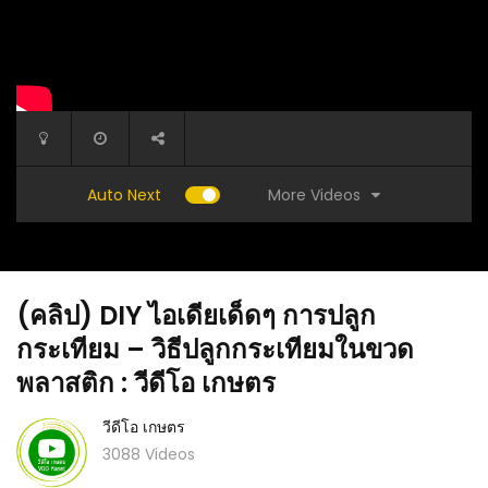
More Videos
Auto Next
(คลิป) DIY ไอเดียเด็ดๆ การปลูก
กระเทียม – วิธีปลูกกระเทียมในขวด
พลาสติก : วีดีโอ เกษตร
วีดีโอ เกษตร
ลา ระบบอค
(คลิป) ขวดเดียว ไล่หนู กระรอก มด แมลงศัตรูพืช
(คลิป) ม
3088 Videos
่อ PVC :
รู้เลยหายเรียบ : วีดีโอ เกษตร
ครับ ใส่
เกษตร