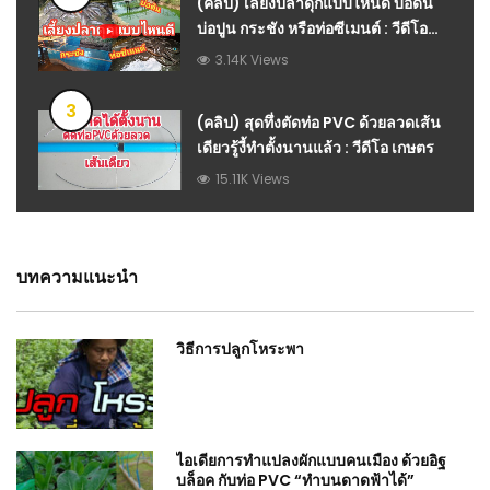
(คลิป) เลี้ยงปลาดุกแบบไหนดี บ่อดิน
บ่อปูน กระชัง หรือท่อซีเมนต์ : วีดีโอ
เกษตร
3.14K Views
3
(คลิป) สุดทึ่งตัดท่อ PVC ด้วยลวดเส้น
เดียวรู้งี้ทำตั้งนานแล้ว : วีดีโอ เกษตร
15.11K Views
บทความแนะนำ
วิธีการปลูกโหระพา
ไอเดียการทำแปลงผักแบบคนเมือง ด้วยอิฐ
บล็อค กับท่อ PVC “ทำบนดาดฟ้าได้”