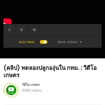
More Videos
Auto Next
(คลิป) ทดลองปลูกองุ่นใน กทม. : วีดีโอ
เกษตร
วีดีโอ เกษตร
3088 Videos
(คลิป) วิ
่ทัน ไม่
(คลิป) ทำแชมพูสระผมใช้เอง ใช้สมุนไพร 3 ชนิด
ลดหงอก ผมหลุดร่วง ฟื้นฟูสภาพเส้นผม : วีดีโอ
เกษตร