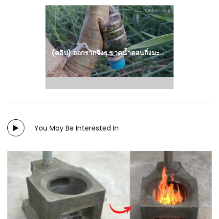
Next
post:
(คลิป) ออกรากจิงๆ ขวดน้ำตอนกิ่งมะละกอ ขวด​น้ำใส่ดินแบบง่ายๆ : วีดีโอ เกษตร
You May Be Interested In