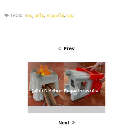
TAGS:
กทม
,
ผลไม้
,
สวนผลไม้
,
องุ่น
Prev
Previous
post:
(คลิป) DIY ทำเตาฟืนสุดสร้างสรรค์ จากเก้าอี้พลาสติก – ไอเดียทำเอง จากปูนซีเมนต์ : วีดีโอ เกษตร
Next