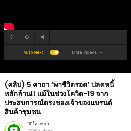
More Videos
Auto Next
(คลิป) 5 คาถา ‘พาชีวิตรอด’ ปลดหนี้
หลักล้าน!! แม้ในช่วงโควิด-19 จาก
ประสบการณ์ตรงของเจ้าของแบรนด์
สินค้าชุมชน
ติก ปลูก
(คลิป) แม่กาหลง ด้วยรักผักของแม่ มหาอำนาจ
(คลิป) เ
วีดีโอ เกษตร
บ้านนา : วีดีโอ เกษตร
: วีดีโอ 