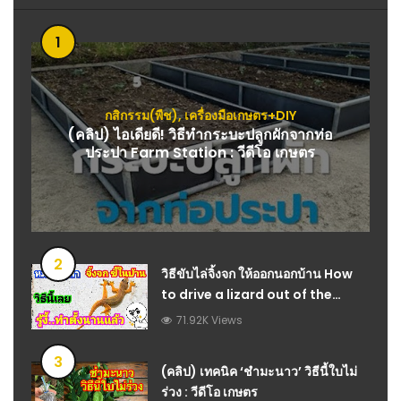
1
กสิกรรม(พืช)
,
เครื่องมือเกษตร+DIY
(คลิป) ไอเดียดี! วิธีทำกระบะปลูกผักจากท่อ
ประปา Farm Station : วีดีโอ เกษตร
2
วิธีขับไล่จิ้งจก ให้ออกนอกบ้าน How
to drive a lizard out of the
house : วีดีโอ เกษตร
71.92K Views
3
(คลิป) เทคนิค ‘ชำมะนาว’ วิธีนี้ใบไม่
ร่วง : วีดีโอ เกษตร