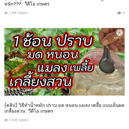
หนัก??? : วีดีโอ เกษตร
1.91K Views
0
(คลิป) วิธีทำน้ำหมัก ปราบ มด หนอน แมลง เพลี้ย แบบเห็นผล
เกลี้ยงสวน : วีดีโอ เกษตร
2.61K Views