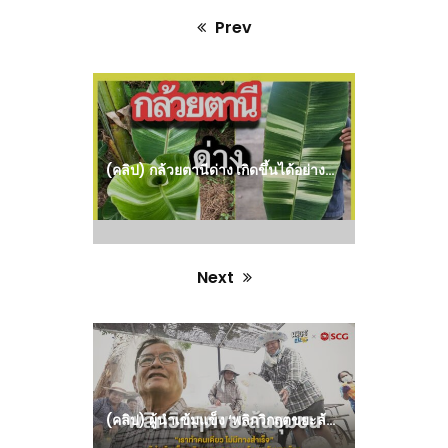
Prev
Previous
post:
(คลิป) กล้วยตานีด่าง เกิดขึ้นได้อย่างไร ใครเป็นคนทำ? : วีดีโอ เกษตร
Next
Next
post:
(คลิป) ผู้นำเข้มแข็ง ‘พลิกวิกฤตขยะล้นชุมชน’ ต.เขาขลุง อ.บ้านโป่ง จ.ราชบุรี