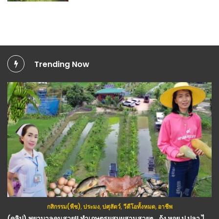
Trending Now
กสิกรรม(พืช)
,
ประมง
,
ปศุสัตว์
,
วีดีโอทั้งหมด
,
อาชีพ
(คลิป) พยาบาลคนสวย!! ทำเกษตรผสมผสานสวยๆ.. กุ้ง หอย ปู ปลา ไก่ กบ ครบวงจรมีทุกอย่าง : วีดีโอ เกษตร