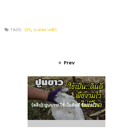
TAGS:
DIY
,
ขวดพลาสติก
Prev
Previous
post:
(คลิป) ปูนขาว! ใช้เป็นดินดี พืชงามไว แต่หากใช้แบบผิดๆก็อาจส่งผลเสียต่อพืชได้นะครับ : วีดีโอ เกษตร