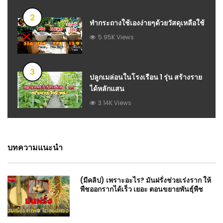
2
ทำกระถางใช้เองง่ายๆด้วยวัสดุเหลือใช้
5.95K Views
3
ปลูกเมล่อนในโรงเรือน 1 รุ่น สร้างราย
ได้หลักแสน
3.14K Views
บทความแนะนำ
(มีคลิป) เพราะอะไร? มันฝรั่งช่วยเร่งราก ให้
พืชออกรากได้เร็ว เยอะ ตอนขยายพันธุ์พืช