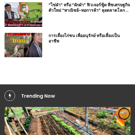
“ไข่ผำ” หรือ “ผักผำ” ฟิวเจอร์ฟู้ด พืชเศรษฐกิจ
ตัวใหม่ “พาณิชย์-หอการค้า” ลุยตลาดโลก 6
ล้านล้าน
การเลี้ยงไก่ชน เพื่ออนุรักษ์ หรือเลี้ยงเป็น
อาชีพ
Trending Now