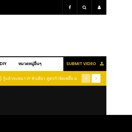
+DIY
หมวดหมู่อื่นๆ
SUBMIT VIDEO
ู้แล้วจะหนาว!! หัวเดียว สูตรกำจัดเพลี้ย มด
(คลิป) ปลูกทุเรียนง่ายๆ ปลูกแบ
อนแมลง หนีกระเจิงทั้งสวน ลองทำดูสิ
ต้นคู่ แบบเสียบยอ