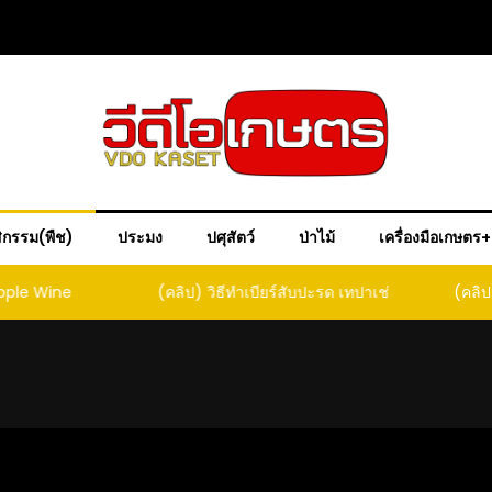
ิกรรม(พืช)
ประมง
ปศุสัตว์
ป่าไม้
เครื่องมือเกษตร
ple Wine
(คลิป) วิธีทำเบียร์สับปะรด เทปาเช่
(คลิป) ร
หน
ล