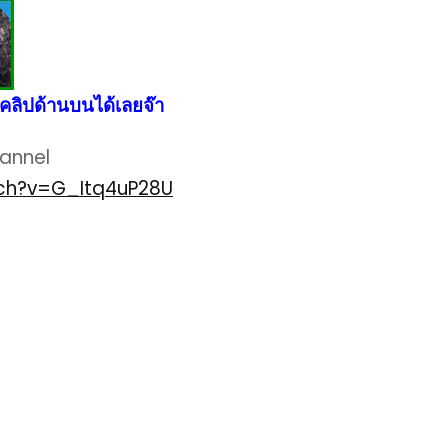
คลิปด้านบนได้เลยจ๊า
hannel
ch?v=G_Itq4uP28U