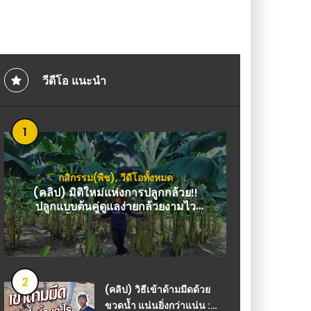
 จริงหรอ แอร์น้ำหยด แก้ได้ง่ายมาก แค่ใช้หลอด
(คลิป) รอบรู้เรื่องธาต
โอ เกษตร
ขาดอะไร ทำไมถึงโตช้า?
วีดีโอ แนะนำ
1
กสิกรรม(พืช)
,
วีดีโอทั้งหมด
(คลิป) มิติใหม่แห่งการปลูกกล้วย!!
ปลูกแบบต้นคู่ดูแลง่ายกล้วยงามไว
แปลงนี้สะอาดมาก : วีดีโอ เกษตร
2
(คลิป) วิธีเข้าด้ามมีดด้วย
ขวดน้ำ แน่นยิ่งกว่าแน่น :