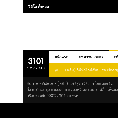
Skip
วีดีโอ ทั้งหมด
to
content
หน้าแรก
บทความ เกษตร
กส
3101
NEW ARTICLES
 การปลูกแคนตาลูปในถัง จะได้ผลลูก
(คลิป) วิธีทำไวน์สับปะรด Pineap
าดนี้ I didn’t expect that
Home
»
Videos
»
(คลิป) แชร์สูตรวิธีง่าย ไล่แมลงวัน
loupe in a barrel would yield
จิ้งจก ตุ๊กแก ยุง แมลงสาบ แมลงหวี่ มด แมลง เพลี้ย เห็นผ
large and sweet fruit
จริงประหยัด 100% : วีดีโอ เกษตร