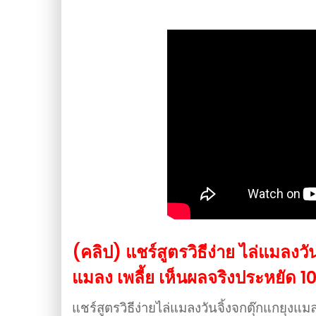
(คลิป) แชร์สูตรวิธีง่าย ไล่แมลงวั
แมลง เพลี้ย เห็นผลจริงประหยัด 1
แชร์สูตรวิธีง่ายไล่แมลงวันจิ้งจกตุ๊กแกยุง