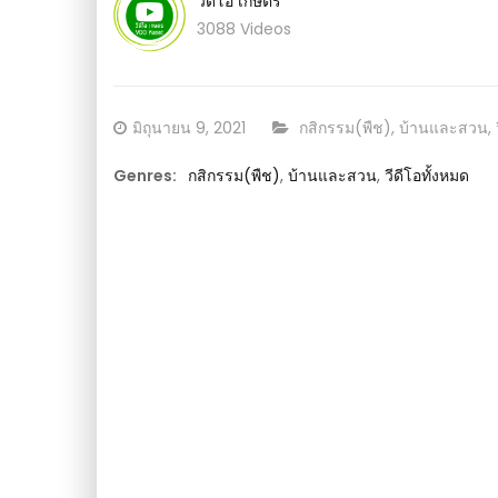
วีดีโอ เกษตร
DIY วิธีทำหัวก๊อกน้ำ ‘กระจาย’ ด้วยวิธีที่ง่าย ไม่ต
แพง (มีคลิป)
3088 Videos
Posted
CATEGORY:
มิถุนายน 9, 2021
กสิกรรม(พืช)
,
บ้านและสวน
,
on
Genres:
กสิกรรม(พืช)
,
บ้านและสวน
,
วีดีโอทั้งหมด