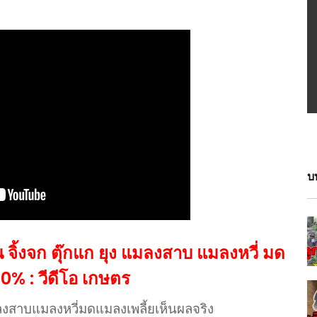
บ
น จิ้งจก ตุ๊กแก ยุง แมลงสาบ แมลงหวี่ มด
00% : วีดีโอ เกษตร
แมลงสาบแมลงหวี่มดแมลงเพลี้ยเห็นผลจริง