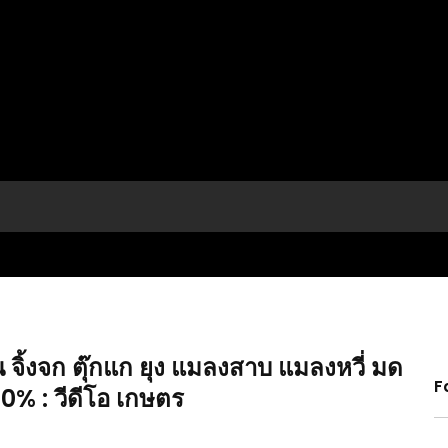
น จิ้งจก ตุ๊กแก ยุง แมลงสาบ แมลงหวี่ มด
F
00% : วีดีโอ เกษตร