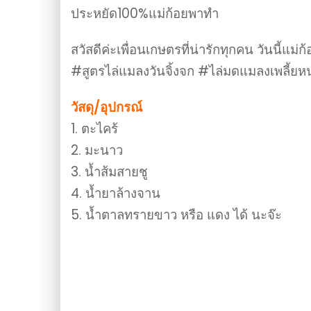
ประหยัด100%แม่ก้อยพาทำ
สวัสดีค่ะเพื่อนเกษตรที่น่ารักทุกคน วันนี้แม่
#สูตรไล่แมลงวันจิ้งจก #ไล่มดแมลงเพลี้ย
วัสดุ/อุปกรณ์
1. ตะไคร้
2. มะนาว
3. น้ำส้มสายชู
4. น้ำยาล้างจาน
5. น้ำตาลทรายขาว หรือ แดง ได้ นะจ๊ะ