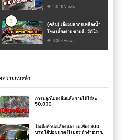
วีดีโอ เกษตร
4.04K Views
3
(คลิป) เลี้ยงปลากดเหลืองน้ำ
โขง เลี้ยงง่าย ขายดี : วีดีโอ
เกษตร
6.30K Views
ทความแนะนำ
การปลูกไผ่ตงลืมแล้ง รายได้ไร่ละ
50,000
ไอเดียทำบ่อเลี้ยงปลา งบเพียง 600
บาท ได้บ่อขนาด 11 เมตร ทำง่ายมาก.