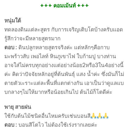
+++ คอมเม้นท์ +++
หนุ่มใต้
ทดลองดินเเต่ละสูตร กับการเจริญเติบโตบ้างครับเเอด
รู้สึกว่าจะมีหลายสูตรมาก
ตอบ :
ดินปลูกหลายสูตรจริงค่ะ แต่หลักๆคือกาบ
มะพร้าวสับ เพอไลท์ หินภูเขาไฟ ใบก้ามปู บางท่าน
อาจใส่ไม่ครบทุกอย่างแต่อย่างน้อย2หรือ3ใน4อย่างนี้
ค่ะ คิดว่าปัจจัยหลักอยู่ที่ต้นพันธุ์ แสง น้ำค่ะ ซึ่งมันก็ไม่
ตายตัวเะราะแต่ละพื้นที่แตกต่างกัน เอาเป็นว่าดูแลแบ
บกลางๆไม่ให้มากหรือน้อยเกินไป ต้นไม้ก็โตดีค่ะ
พายุ สายฝน
ใช้กับต้นไม้ชนิดอื่นไหมครับเช่นบอนสี
ตอบ :
บอนสีโตไว ไม่ต้องใช้เร่งรากเลยค่ะ