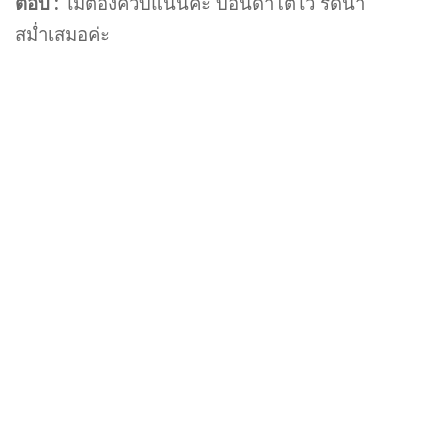
ตอบ :
ไม่ต้องควบแน่นค่ะ บอนดำโตไว รดน้ำ
สม่ำเสมอค่ะ