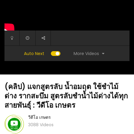
More Videos
Auto Next
(คลิป) แจกสูตรลับ น้ำอมฤต ใช้ชำไม้
ด่าง รากสะบึม สูตรลับชำน้ำไม้ด่างได้ทุก
สายพันธุ์ : วีดีโอ เกษตร
วีดีโอ เกษตร
าดอก เร่ง
(คลิป) ฮอร์โมนทำเอง สูตรเร่งโต! ทำจากปลี
คลิป-ขั
3088 Videos
 เร็วแรง
กล้วย ช่วยขยายเซลล์พืชทำให้พืชผักโตไวกว่า
จากฟางข้
ปกติอย่างเห็นได้ชัด : วีดีโอ เกษตร
เกษตร