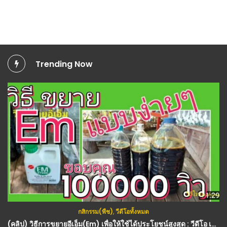
Trending Now
กสิกรรม(พืช)
,
วีดีโอทั้งหมด
(คลิป) วิธีการขยายอีเอ็ม(Em) เพื่อให้ใช้ได้ประโยชน์สูงสุด : วีดีโอ เกษตร