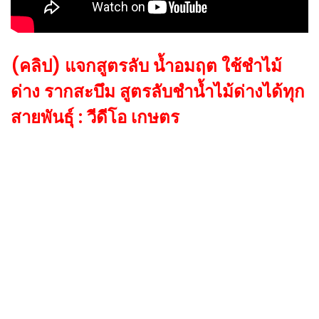
(คลิป) แจกสูตรลับ น้ำอมฤต ใช้ชำไม้
ด่าง รากสะบึม สูตรลับชำน้ำไม้ด่างได้ทุก
สายพันธุ์ : วีดีโอ เกษตร