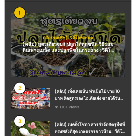
1
กสิกรรม(พืช)
,
วีดีโอทั้งหมด
(คลิป) สูตรเดียวจบ!! ปลูกได้ทุกชนิด วิธีผสม
ดินเพาะเมล็ด และปลูกพืชในกระถาง : วีดีโอ
เกษตร
2
(คลิป) เพิ่งเคยเห็น ทำเป็นไม้ vาย 10
บาท คิดสูตรเอง ไอเดียเจ๋ง ขายได้วันละ
500 ไม้ แนวทางทำกิน
1.10K Views
3
(คลิป) เบคกิ้งโซดา สารกำจัดศัตรูพืชที่
ทรงพลังที่สุด เกษตรกรชาวบ้าน : วีดีโอ