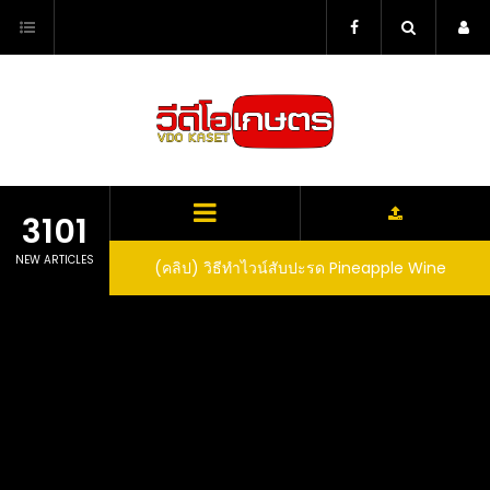
Skip
to
content
3101
NEW ARTICLES
ตาลูปในถัง จะได้ผล
(คลิป) วิธีทำไวน์สับปะรด Pineapple Wine
dn’t expect that
arrel would yield
eet fruit