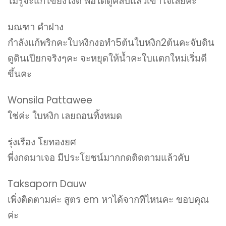
ไม่รู้จะแก้ไขยังไงดี พอได้ดูคลิปแล้วเข้าใจเลยค่ะ
มณฑา คําฝาง
กำลังแก้พริกคะใบหงิกงอทำ5ต้นใบหงิก2ต้นคะจับดิน
ดูดินเปียกจริงๆคะ จะหยุดให้น้ำคะใบแตกใหม่เริ่มดี
ขึ้นคะ
Wonsila Pattawee
ใช่ค่ะ ใบหงิก เลยถอนทิ้งหมด
รุ่งเรือง โยทองยศ
พี่งกดมาเจอ มีประโยชน์มากกดติดตามแล้วคับ
Taksaporn Dauw
เพิ่งติดตามค่ะ สูตร em หาได้จากทีไหนคะ ขอบคุณ
ค่ะ