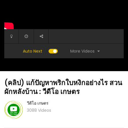
More Videos
Auto Next
(คลิป) แก้ปัญหาพริกใบหงิกอย่างไร สวน
ผักหลังบ้าน : วีดีโอ เกษตร
วีดีโอ เกษตร
3088 Videos
(คลิป) DI
นข้ามวัน
(คลิป) เคล็ดลับทุเรียนดกเต็มต้น!!สวนทุเรียนเมือ
เพิ่ม :
งอุบลฯใครได้มายลต้องติดใจ : วีดีโอ เกษตร