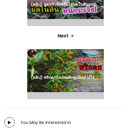
(คลิป) สูตรกำจัดหรือไล่มดในดินแบบปลอดสาร ใช้เพียง 1 ก้อน หรือ 1 ช้อนแกง มดหนีกระเจิง! : วีดีโอ เกษตร
Next
Next
post:
(คลิป) พริกดกกิ่งแทบหักดูแลอย่างไร สวนผักหลังบ้าน : วีดีโอ เกษตร
You May Be Interested In