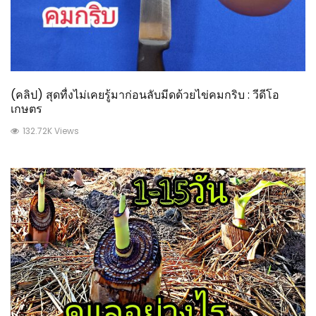
(คลิป) สุดทื่งไม่เคยรู้มาก่อนลับมีดด้วยไข่คมกริบ : วีดีโอ
เกษตร
132.72K Views