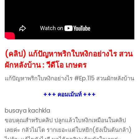
(คลิป) แก้ปัญหาพริกใบหงิกอย่างไร สวน
ผักหลังบ้าน : วีดีโอ เกษตร
แก้ปัญหาพริกใบหงิกอย่างไร #Ep​.115 สวนผักหลังบ้าน
+++ คอมเม้นท์ +++
busaya kachkla
ขอบคุณสำหรับคลิป ปลูกแล้วใบหงิกเหมือนในคลิป
เลยค่ะ กลัวไม่โต รากเยอะแต่ใบหยิก(ยังเป็นต้นกล้า)