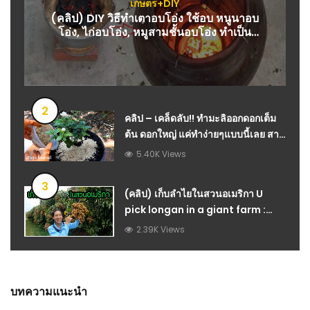
เกษตร+DIY
(คลิป) DIY วิธีทำเตาอบโอ่ง ใช้อบ หนูนาอบ
โอ่ง, ไก่อบโอ่ง, หมูสามชั้นอบโอ่ง ทำเป็น
อาชีพ : วีดีโอ เกษตร
2
คลิป – เคล็ดลับ!! ทำมะลิออกดอกเต็ม
ต้น ดอกใหญ่ แค่ทำง่ายๆแบบนี้เลย สาคู
channel : วีดีโอ เกษตร
5.40K Views
3
(คลิป) เก็บลำไยในสวนอเมริกา U
pick longan in a giant farm :
วีดีโอ เกษตร
2.39K Views
บทความแนะนำ