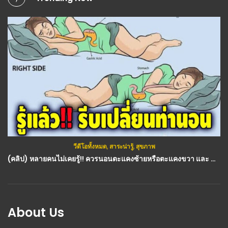
วีดีโอทั้งหมด
,
สาระน่ารู้
,
สุขภาพ
(คลิป) หลายคนไม่เคยรู้!! ควรนอนตะแคงซ้ายหรือตะแคงขวา และ นี่คือ เหตุผล ว่าทำไม? : วีดีโอ เกษตร
About Us