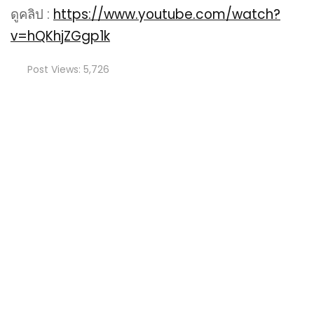
ดูคลิป :
https://www.youtube.com/watch?
v=hQKhjZGgp1k
Post Views:
5,726