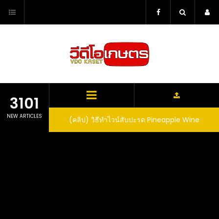
Skip
to
content
3101
NEW ARTICLES
ตาลูปในถัง จะได้ผล
(คลิป) วิธีทำไวน์สับปะรด Pineapple Wine
dn’t expect that
arrel would yield
eet fruit