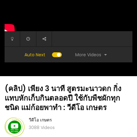
More Videos
Auto Next
(คลิป) เพียง 3 นาที สูตรมะนาวดก กิ่ง
แทบหักเก็บกินตลอดปี ใช้กับพืชผักทุก
ชนิด แม่ก้อยพาทำ : วีดีโอ เกษตร
วีดีโอ เกษตร
(คลิป) ปลูกผักในขวดพลาสติก วิธีปลูกผักกาดหอม
(คลิป) วิ
0 series
โดยไม่ต้องรดน้ำ ให้ผลผลิตสูง
จริงๆ แล้
3088 Videos
นเกษตร :