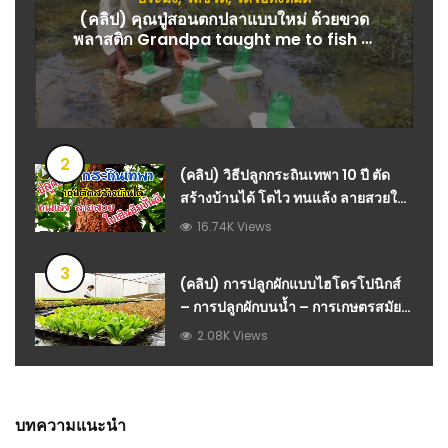
(คลิป) คุณปู่สอนตกปลาแบบใหม่ ด้วยขวด
พลาสติก Grandpa taught me to fish in
a completely new way with plastic
bottles : วีดีโอ เกษตร
2
(คลิป) วิธีปลูกกระถินเทพา 10 ปี ตัด
สร้างบ้านได้ โตไว ทนแล้ง ลายสวย​ใบ
เป็นปุ๋ยชั้นดี
16.74K Views
3
(คลิป) การปลูกผักแบบไฮโดรโปนิกส์
– การปลูกผักบนน้ำ – การเกษตรสมัย
ใหม่ : วีดีโอ เกษตร
2.08K Views
บทความแนะนำ