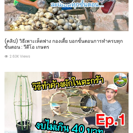
(คลิป) วิธีเพาะเห็ดฟาง กองเตี้ย บอกขั้นตอนการทำครบทุก
ขั้นตอน : วีดีโอ เกษตร
2.63K Views