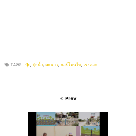
TAGS:
ปุ๋ย
,
ปุ๋ยน้ำ
,
มะนาว
,
ฮอร์โมนไข่
,
เร่งดอก
Prev
Previous
post: