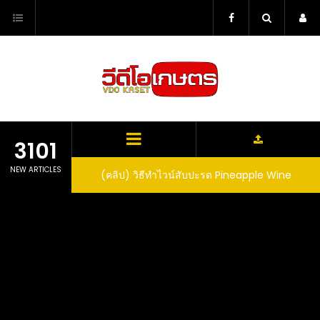
Skip
to
content
3101
NEW ARTICLES
ตาลูปในถัง จะได้ผล
(คลิป) วิธีทำไวน์สับปะรด Pineapple Wine
dn’t expect that
arrel would yield
eet fruit