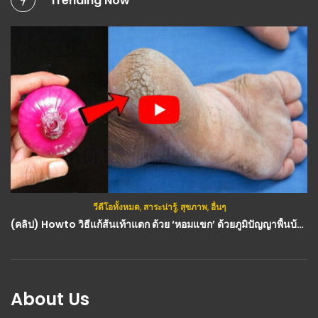
Trending Now
วีดีโอทั้งหมด
,
สาระน่ารู้
,
สุขภาพ
,
อื่นๆ
(คลิป) Howto วิธีแก้ส้นเท้าแตก ด้วย ‘หอมแขก’ ด้วยภูมิปัญญาพื้นบ้าน : วีดีโอ เกษตร
About Us