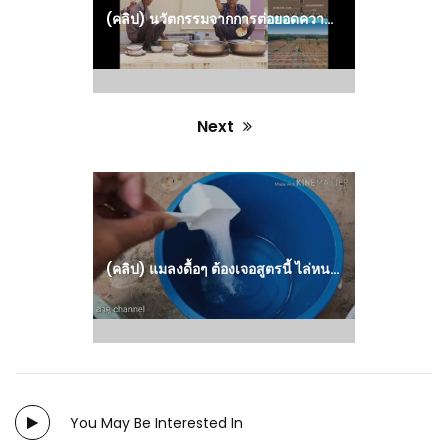
(คลิป) นวัตกรรมจากการต่อยอดความรู้ธนาคารน้ำใต้ดิน ตำบลวังหามแห : วีดีโอ เกษตร
Next
Next
post:
(คลิป) แมลงดื้อๆ ต้องเจอสูตรนี้ ไล่หนอน แมลง ขั้นเด็ดขาด สาคู Channel : วีดีโอ เกษตร
You May Be Interested In