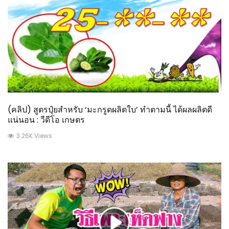
(คลิป) สูตรปุ๋ยสำหรับ ‘มะกรูดผลิตใบ’ ทำตามนี้ ได้ผลผลิตดี
แน่นอน : วีดีโอ เกษตร
3.26K Views