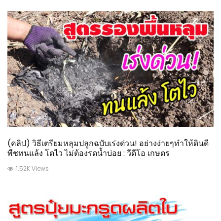
(คลิป) วิธีเตรียมหลุมปลูกฉบับเร่งด่วน! อย่างง่ายๆทำให้ดินดี
พืชทนแล้ง โตไว ไม่ต้องรดน้ำบ่อย : วีดีโอ เกษตร
1.52K Views